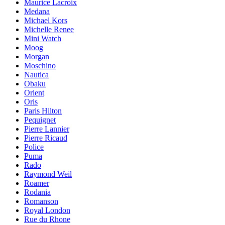
Maurice Lacroix
Medana
Michael Kors
Michelle Renee
Mini Watch
Moog
Morgan
Moschino
Nautica
Obaku
Orient
Oris
Paris Hilton
Pequignet
Pierre Lannier
Pierre Ricaud
Police
Puma
Rado
Raymond Weil
Roamer
Rodania
Romanson
Royal London
Rue du Rhone