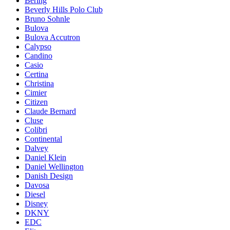
Bering
Beverly Hills Polo Club
Bruno Sohnle
Bulova
Bulova Accutron
Calypso
Candino
Casio
Certina
Christina
Cimier
Citizen
Claude Bernard
Cluse
Colibri
Continental
Dalvey
Daniel Klein
Daniel Wellington
Danish Design
Davosa
Diesel
Disney
DKNY
EDC