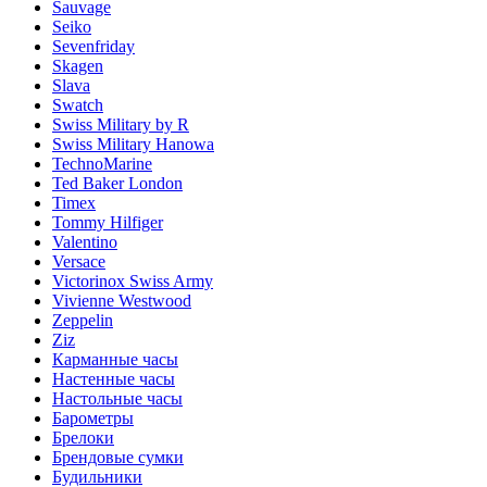
Sauvage
Seiko
Sevenfriday
Skagen
Slava
Swatch
Swiss Military by R
Swiss Military Hanowa
TechnoMarine
Ted Baker London
Timex
Tommy Hilfiger
Valentino
Versace
Victorinox Swiss Army
Vivienne Westwood
Zeppelin
Ziz
Карманные часы
Настенные часы
Настольные часы
Барометры
Брелоки
Брендовые сумки
Будильники