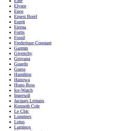
Elite
Elysee
Epos
Ernest Borel
Esprit
Eterna
Fortis
Fossil
Frederique Constant
Garmin
Givenchy
Grovana
Guardo
Guess
Hamilton
Hanowa
Hugo Boss
Ice-Watch
Ingersoll
Jacques Lemans
Kenneth Cole
Le Chic
Longines
Lotus
Luminox