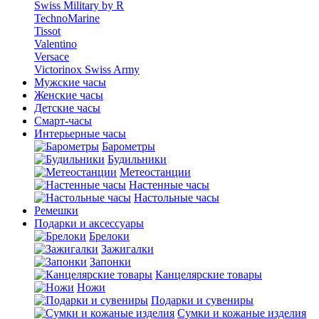
Swiss Military by R
TechnoMarine
Tissot
Valentino
Versace
Victorinox Swiss Army
Мужские часы
Женские часы
Детские часы
Смарт-часы
Интерьерные часы
Барометры
Будильники
Метеостанции
Настенные часы
Настольные часы
Ремешки
Подарки и аксессуары
Брелоки
Зажигалки
Запонки
Канцелярские товары
Ножи
Подарки и сувениры
Сумки и кожаные изделия