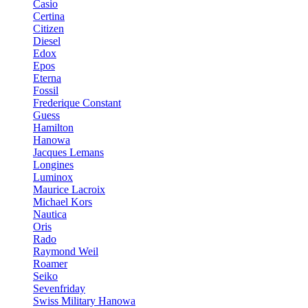
Casio
Certina
Citizen
Diesel
Edox
Epos
Eterna
Fossil
Frederique Constant
Guess
Hamilton
Hanowa
Jacques Lemans
Longines
Luminox
Maurice Lacroix
Michael Kors
Nautica
Oris
Rado
Raymond Weil
Roamer
Seiko
Sevenfriday
Swiss Military Hanowa