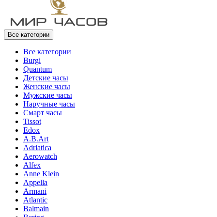
Все категории
Все категории
Burgi
Quantum
Детские часы
Женские часы
Мужские часы
Наручные часы
Смарт часы
Tissot
Edox
A.B.Art
Adriatica
Aerowatch
Alfex
Anne Klein
Appella
Armani
Atlantic
Balmain