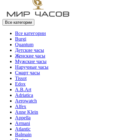
Все категории
Все категории
Burgi
Quantum
Детские часы
Женские часы
Мужские часы
Наручные часы
Смарт часы
Tissot
Edox
A.B.Art
Adriatica
Aerowatch
Alfex
Anne Klein
Appella
Armani
Atlantic
Balmain