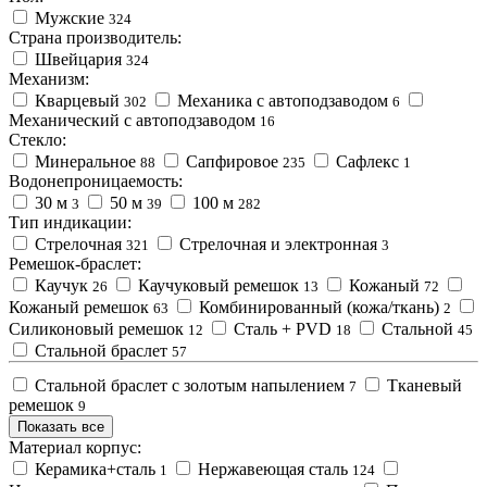
Мужские
324
Страна производитель:
Швейцария
324
Механизм:
Кварцевый
Механика с автоподзаводом
302
6
Механический с автоподзаводом
16
Стекло:
Минеральное
Сапфировое
Сафлекс
88
235
1
Водонепроницаемость:
30 м
50 м
100 м
3
39
282
Тип индикации:
Стрелочная
Стрелочная и электронная
321
3
Ремешок-браслет:
Каучук
Каучуковый ремешок
Кожаный
26
13
72
Кожаный ремешок
Комбинированный (кожа/ткань)
63
2
Силиконовый ремешок
Сталь + PVD
Стальной
12
18
45
Стальной браслет
57
Стальной браслет с золотым напылением
Тканевый
7
ремешок
9
Показать все
Материал корпус:
Керамика+сталь
Нержавеющая сталь
1
124