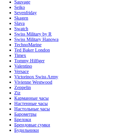
Sauvage
Seiko
Sevenfriday
Skagen
Slava
Swatch
Swiss Military by R
Swiss Military Hanowa
TechnoMarine
Ted Baker London
Timex
Tommy Hilfiger
Valentino
Versace
Victorinox Swiss Army
Vivienne Westwood
Zeppelin
Ziz
Карманные часы
Настенные часы
Настольные часы
Барометры
Брелоки
Брендовые сумки
Будильники