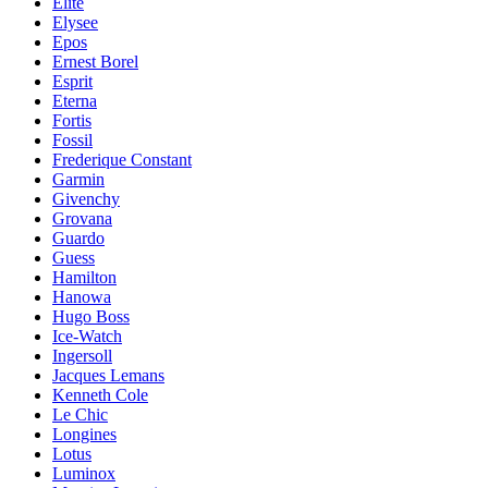
Elite
Elysee
Epos
Ernest Borel
Esprit
Eterna
Fortis
Fossil
Frederique Constant
Garmin
Givenchy
Grovana
Guardo
Guess
Hamilton
Hanowa
Hugo Boss
Ice-Watch
Ingersoll
Jacques Lemans
Kenneth Cole
Le Chic
Longines
Lotus
Luminox