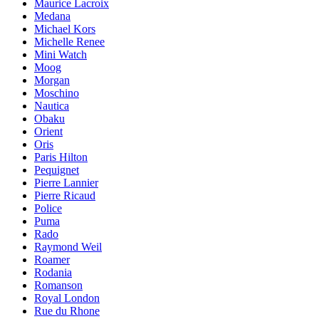
Maurice Lacroix
Medana
Michael Kors
Michelle Renee
Mini Watch
Moog
Morgan
Moschino
Nautica
Obaku
Orient
Oris
Paris Hilton
Pequignet
Pierre Lannier
Pierre Ricaud
Police
Puma
Rado
Raymond Weil
Roamer
Rodania
Romanson
Royal London
Rue du Rhone