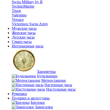
Swiss Military by R
TechnoMarine
Tissot
Valentino
Versace
Victorinox Swiss Army
Мужские часы
Женские часы
Детские часы
Смарт-часы
Интерьерные часы
Барометры
Будильники
Метеостанции
Настенные часы
Настольные часы
Ремешки
Подарки и аксессуары
Брелоки
Зажигалки