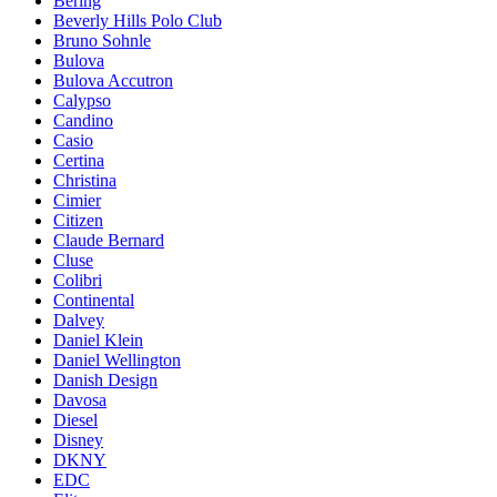
Bering
Beverly Hills Polo Club
Bruno Sohnle
Bulova
Bulova Accutron
Calypso
Candino
Casio
Certina
Christina
Cimier
Citizen
Claude Bernard
Cluse
Colibri
Continental
Dalvey
Daniel Klein
Daniel Wellington
Danish Design
Davosa
Diesel
Disney
DKNY
EDC