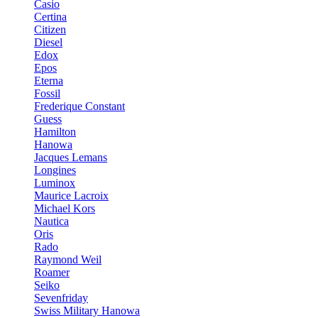
Casio
Certina
Citizen
Diesel
Edox
Epos
Eterna
Fossil
Frederique Constant
Guess
Hamilton
Hanowa
Jacques Lemans
Longines
Luminox
Maurice Lacroix
Michael Kors
Nautica
Oris
Rado
Raymond Weil
Roamer
Seiko
Sevenfriday
Swiss Military Hanowa