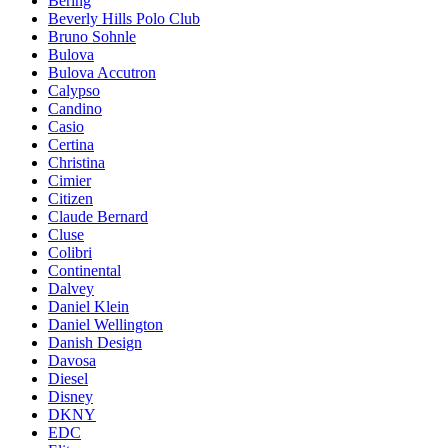
Bering
Beverly Hills Polo Club
Bruno Sohnle
Bulova
Bulova Accutron
Calypso
Candino
Casio
Certina
Christina
Cimier
Citizen
Claude Bernard
Cluse
Colibri
Continental
Dalvey
Daniel Klein
Daniel Wellington
Danish Design
Davosa
Diesel
Disney
DKNY
EDC