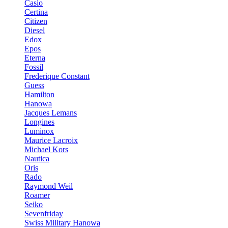
Casio
Certina
Citizen
Diesel
Edox
Epos
Eterna
Fossil
Frederique Constant
Guess
Hamilton
Hanowa
Jacques Lemans
Longines
Luminox
Maurice Lacroix
Michael Kors
Nautica
Oris
Rado
Raymond Weil
Roamer
Seiko
Sevenfriday
Swiss Military Hanowa