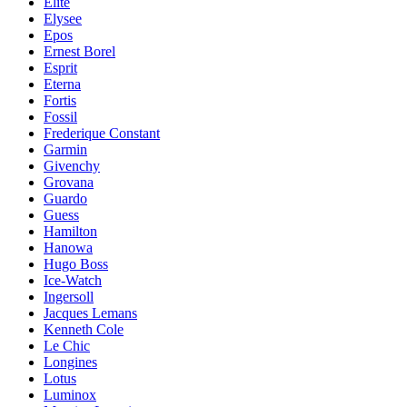
Elite
Elysee
Epos
Ernest Borel
Esprit
Eterna
Fortis
Fossil
Frederique Constant
Garmin
Givenchy
Grovana
Guardo
Guess
Hamilton
Hanowa
Hugo Boss
Ice-Watch
Ingersoll
Jacques Lemans
Kenneth Cole
Le Chic
Longines
Lotus
Luminox