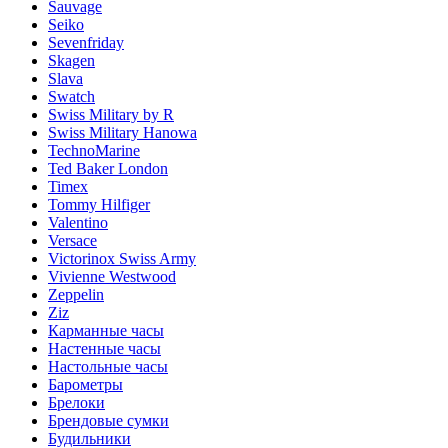
Sauvage
Seiko
Sevenfriday
Skagen
Slava
Swatch
Swiss Military by R
Swiss Military Hanowa
TechnoMarine
Ted Baker London
Timex
Tommy Hilfiger
Valentino
Versace
Victorinox Swiss Army
Vivienne Westwood
Zeppelin
Ziz
Карманные часы
Настенные часы
Настольные часы
Барометры
Брелоки
Брендовые сумки
Будильники