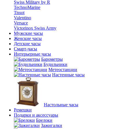
Swiss Military by R
TechnoMarine
Tissot
Valentino
Versace
Victorinox Swiss Army
Мужские часы
Женские часы
Детские часы
Смарт-часы
Интерьерные часы
Барометры
Будильники
Метеостанции
Настенные часы
Настольные часы
Ремешки
Подарки и аксессуары
Брелоки
Зажигалки