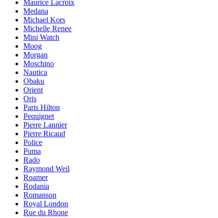
Maurice Lacroix
Medana
Michael Kors
Michelle Renee
Mini Watch
Moog
Morgan
Moschino
Nautica
Obaku
Orient
Oris
Paris Hilton
Pequignet
Pierre Lannier
Pierre Ricaud
Police
Puma
Rado
Raymond Weil
Roamer
Rodania
Romanson
Royal London
Rue du Rhone