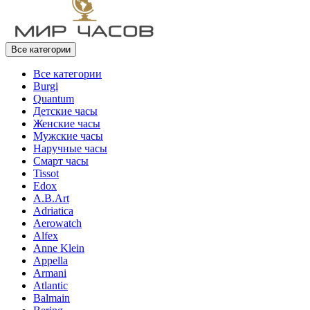
Все категории
Все категории
Burgi
Quantum
Детские часы
Женские часы
Мужские часы
Наручные часы
Смарт часы
Tissot
Edox
A.B.Art
Adriatica
Aerowatch
Alfex
Anne Klein
Appella
Armani
Atlantic
Balmain