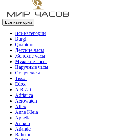
Все категории
Все категории
Burgi
Quantum
Детские часы
Женские часы
Мужские часы
Наручные часы
Смарт часы
Tissot
Edox
A.B.Art
Adriatica
Aerowatch
Alfex
Anne Klein
Appella
Armani
Atlantic
Balmain