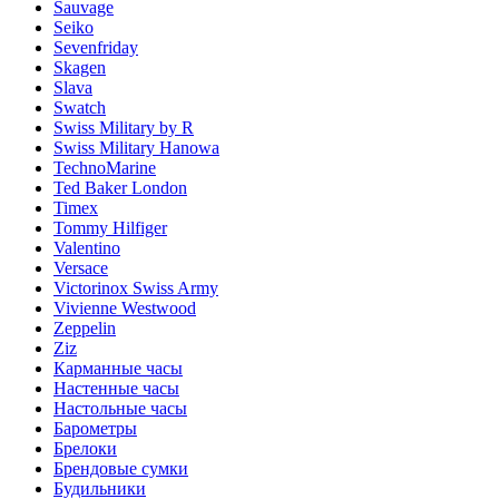
Sauvage
Seiko
Sevenfriday
Skagen
Slava
Swatch
Swiss Military by R
Swiss Military Hanowa
TechnoMarine
Ted Baker London
Timex
Tommy Hilfiger
Valentino
Versace
Victorinox Swiss Army
Vivienne Westwood
Zeppelin
Ziz
Карманные часы
Настенные часы
Настольные часы
Барометры
Брелоки
Брендовые сумки
Будильники