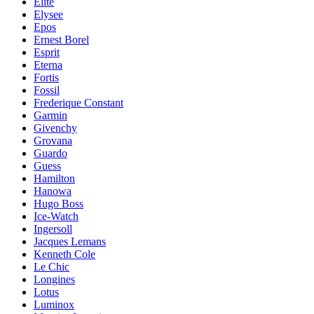
Elite
Elysee
Epos
Ernest Borel
Esprit
Eterna
Fortis
Fossil
Frederique Constant
Garmin
Givenchy
Grovana
Guardo
Guess
Hamilton
Hanowa
Hugo Boss
Ice-Watch
Ingersoll
Jacques Lemans
Kenneth Cole
Le Chic
Longines
Lotus
Luminox