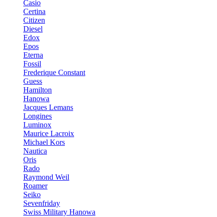
Casio
Certina
Citizen
Diesel
Edox
Epos
Eterna
Fossil
Frederique Constant
Guess
Hamilton
Hanowa
Jacques Lemans
Longines
Luminox
Maurice Lacroix
Michael Kors
Nautica
Oris
Rado
Raymond Weil
Roamer
Seiko
Sevenfriday
Swiss Military Hanowa