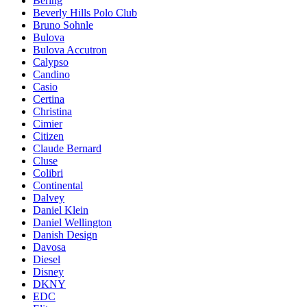
Bering
Beverly Hills Polo Club
Bruno Sohnle
Bulova
Bulova Accutron
Calypso
Candino
Casio
Certina
Christina
Cimier
Citizen
Claude Bernard
Cluse
Colibri
Continental
Dalvey
Daniel Klein
Daniel Wellington
Danish Design
Davosa
Diesel
Disney
DKNY
EDC