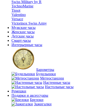
Swiss Military by R
TechnoMarine
Tissot
Valentino
Versace
Victorinox Swiss Army
Мужские часы
Женские часы
Детские часы
Смарт-часы
Интерьерные часы
Барометры
Будильники
Метеостанции
Настенные часы
Настольные часы
Ремешки
Подарки и аксессуары
Брелоки
Зажигалки