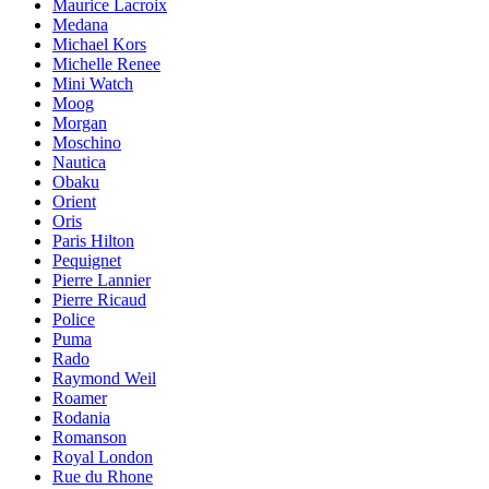
Maurice Lacroix
Medana
Michael Kors
Michelle Renee
Mini Watch
Moog
Morgan
Moschino
Nautica
Obaku
Orient
Oris
Paris Hilton
Pequignet
Pierre Lannier
Pierre Ricaud
Police
Puma
Rado
Raymond Weil
Roamer
Rodania
Romanson
Royal London
Rue du Rhone