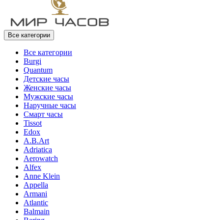
Все категории
Все категории
Burgi
Quantum
Детские часы
Женские часы
Мужские часы
Наручные часы
Смарт часы
Tissot
Edox
A.B.Art
Adriatica
Aerowatch
Alfex
Anne Klein
Appella
Armani
Atlantic
Balmain