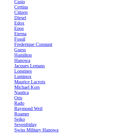
Casio
Certina
Citizen
Diesel
Edox
Epos
Eterna
Fossil
Frederique Constant
Guess
Hamilton
Hanowa
Jacques Lemans
Longines
Luminox
Maurice Lacroix
Michael Kors
Nautica
Oris
Rado
Raymond Weil
Roamer
Seiko
Sevenfriday
Swiss Military Hanowa