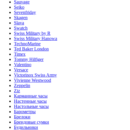
Sauvage
Seiko
Sevenfriday
Skagen
Slava
Swatch
Swiss Military by R
Swiss Military Hanowa
TechnoMarine
Ted Baker London
Timex
Tommy Hilfiger
Valentino
Versace
Victorinox Swiss Army
Vivienne Westwood
Zeppelin
Ziz
Карманные часы
Настенные часы
Настольные часы
Барометры
Брелоки
Брендовые сумки
Будильники