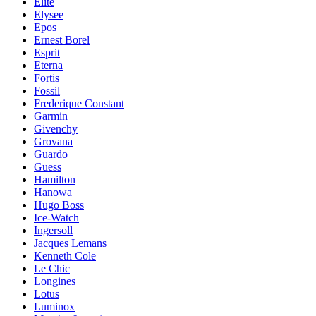
Elite
Elysee
Epos
Ernest Borel
Esprit
Eterna
Fortis
Fossil
Frederique Constant
Garmin
Givenchy
Grovana
Guardo
Guess
Hamilton
Hanowa
Hugo Boss
Ice-Watch
Ingersoll
Jacques Lemans
Kenneth Cole
Le Chic
Longines
Lotus
Luminox