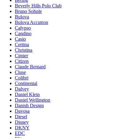
Bering
Beverly Hills Polo Club
Bruno Sohnle
Bulova
Bulova Accutron
Calypso
Candino
Casio
Certina
Christina
Cimier
Citizen
Claude Bernard
Cluse
Colibri
Continental
Dalvey
Daniel Klein
Daniel Wellington
Danish Design
Davosa
Diesel
Disney
DKNY
EDC