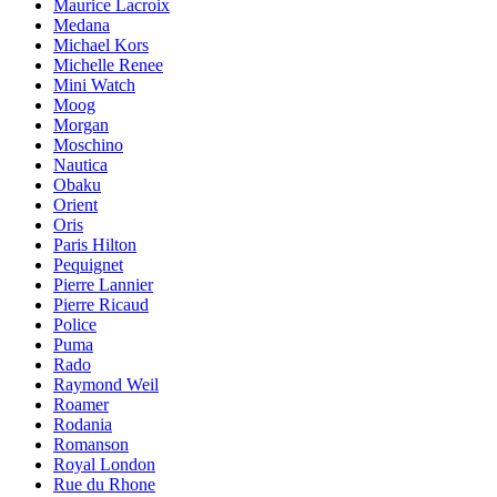
Maurice Lacroix
Medana
Michael Kors
Michelle Renee
Mini Watch
Moog
Morgan
Moschino
Nautica
Obaku
Orient
Oris
Paris Hilton
Pequignet
Pierre Lannier
Pierre Ricaud
Police
Puma
Rado
Raymond Weil
Roamer
Rodania
Romanson
Royal London
Rue du Rhone