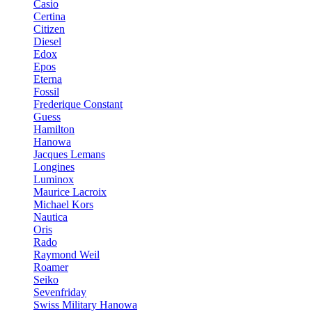
Casio
Certina
Citizen
Diesel
Edox
Epos
Eterna
Fossil
Frederique Constant
Guess
Hamilton
Hanowa
Jacques Lemans
Longines
Luminox
Maurice Lacroix
Michael Kors
Nautica
Oris
Rado
Raymond Weil
Roamer
Seiko
Sevenfriday
Swiss Military Hanowa