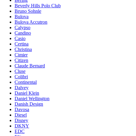
Bering
Beverly Hills Polo Club
Bruno Sohnle
Bulova
Bulova Accutron
Calypso
Candino
Casio
Certina
Christina
Cimier
Citizen
Claude Bernard
Cluse
Colibri
Continental
Dalvey
Daniel Klein
Daniel Wellington
Danish Design
Davosa
Diesel
Disney
DKNY
EDC