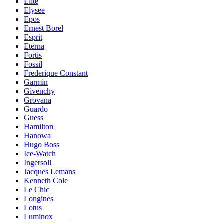
Elite
Elysee
Epos
Ernest Borel
Esprit
Eterna
Fortis
Fossil
Frederique Constant
Garmin
Givenchy
Grovana
Guardo
Guess
Hamilton
Hanowa
Hugo Boss
Ice-Watch
Ingersoll
Jacques Lemans
Kenneth Cole
Le Chic
Longines
Lotus
Luminox