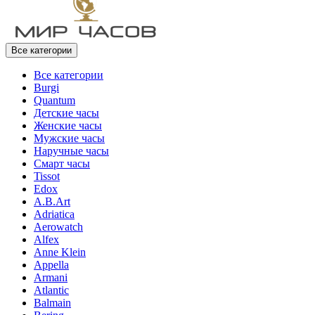
Все категории
Все категории
Burgi
Quantum
Детские часы
Женские часы
Мужские часы
Наручные часы
Смарт часы
Tissot
Edox
A.B.Art
Adriatica
Aerowatch
Alfex
Anne Klein
Appella
Armani
Atlantic
Balmain