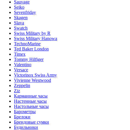
Sauvage
Seiko
Sevenfriday
Skagen
Slava
Swatch
Swiss Military by R
Swiss Military Hanowa
TechnoMarine
Ted Baker London
Timex
Tommy Hilfiger
Valentino
Versace
Victorinox Swiss Army
Vivienne Westwood
Zeppelin
Ziz
Карманные часы
Настенные часы
Настольные часы
Барометры
Брелоки
Брендовые сумки
Будильники