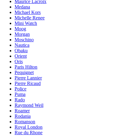
Maurice Lacroix
Medana
Michael Kors
Michelle Renee
Mini Watch
Moog
Morgan
Moschino
Nautica
Obaku
Orient
Oris
Paris Hilton
Pequignet
Pierre Lannier
Pierre Ricaud
Police
Puma
Rado
Raymond Weil
Roamer
Rodania
Romanson
Royal London
Rue du Rhone