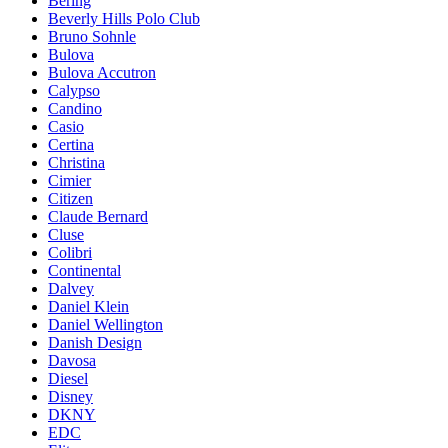
Bering
Beverly Hills Polo Club
Bruno Sohnle
Bulova
Bulova Accutron
Calypso
Candino
Casio
Certina
Christina
Cimier
Citizen
Claude Bernard
Cluse
Colibri
Continental
Dalvey
Daniel Klein
Daniel Wellington
Danish Design
Davosa
Diesel
Disney
DKNY
EDC