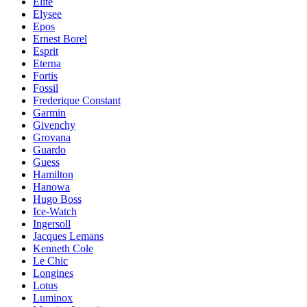
Elite
Elysee
Epos
Ernest Borel
Esprit
Eterna
Fortis
Fossil
Frederique Constant
Garmin
Givenchy
Grovana
Guardo
Guess
Hamilton
Hanowa
Hugo Boss
Ice-Watch
Ingersoll
Jacques Lemans
Kenneth Cole
Le Chic
Longines
Lotus
Luminox