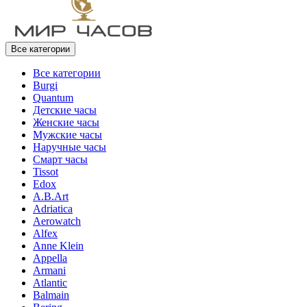
Все категории
Все категории
Burgi
Quantum
Детские часы
Женские часы
Мужские часы
Наручные часы
Смарт часы
Tissot
Edox
A.B.Art
Adriatica
Aerowatch
Alfex
Anne Klein
Appella
Armani
Atlantic
Balmain