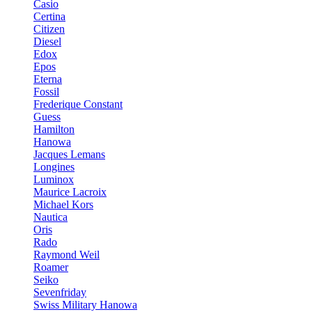
Casio
Certina
Citizen
Diesel
Edox
Epos
Eterna
Fossil
Frederique Constant
Guess
Hamilton
Hanowa
Jacques Lemans
Longines
Luminox
Maurice Lacroix
Michael Kors
Nautica
Oris
Rado
Raymond Weil
Roamer
Seiko
Sevenfriday
Swiss Military Hanowa