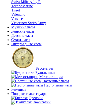
Swiss Military by R
TechnoMarine
Tissot
Valentino
Versace
Victorinox Swiss Army
Мужские часы
Женские часы
Детские часы
Смарт-часы
Интерьерные часы
Барометры
Будильники
Метеостанции
Настенные часы
Настольные часы
Ремешки
Подарки и аксессуары
Брелоки
Зажигалки