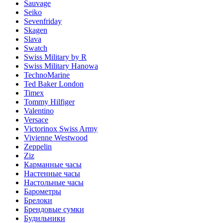
Sauvage
Seiko
Sevenfriday
Skagen
Slava
Swatch
Swiss Military by R
Swiss Military Hanowa
TechnoMarine
Ted Baker London
Timex
Tommy Hilfiger
Valentino
Versace
Victorinox Swiss Army
Vivienne Westwood
Zeppelin
Ziz
Карманные часы
Настенные часы
Настольные часы
Барометры
Брелоки
Брендовые сумки
Будильники