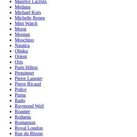
Maurice Lacroix
Medana
Michael Kors
Michelle Renee
Mini Watch
Moog
Morgan
Moschino
Nautica
Obaku
Orient
Oris
Paris Hilton
Pequignet
Pierre Lannier
Pierre Ricaud
Police
Puma
Rado
Raymond Weil
Roamer
Rodania
Romanson
Royal London
Rue du Rhone