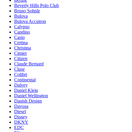
Bering
Beverly Hills Polo Club
Bruno Sohnle
Bulova
Bulova Accutron
Calypso
Candino
Casio
Certina
Christina
Cimier
Citizen
Claude Bernard
Cluse
Colibri
Continental
Dalvey
Daniel Klein
Daniel Wellington
Danish Design
Davosa
Diesel
Disney
DKNY
EDC