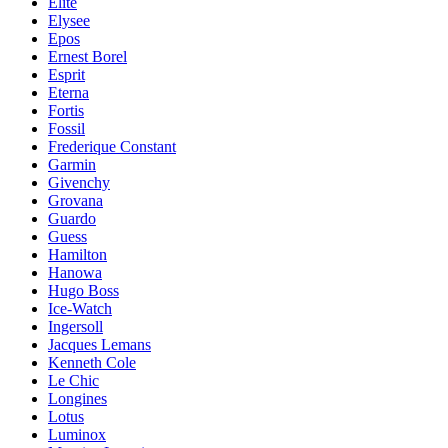
Elite
Elysee
Epos
Ernest Borel
Esprit
Eterna
Fortis
Fossil
Frederique Constant
Garmin
Givenchy
Grovana
Guardo
Guess
Hamilton
Hanowa
Hugo Boss
Ice-Watch
Ingersoll
Jacques Lemans
Kenneth Cole
Le Chic
Longines
Lotus
Luminox