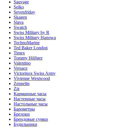
Sauvage
Seiko
Sevenfriday
Skagen
Slava
Swatch
Swiss Military by R
Swiss Military Hanowa
TechnoMarine
Ted Baker London
Timex
Tommy Hilfiger
Valentino
Versace
Victorinox Swiss Army
Vivienne Westwood
Zeppelin
Ziz
Карманные часы
Настенные часы
Настольные часы
Барометры
Брелоки
Брендовые сумки
Будильники