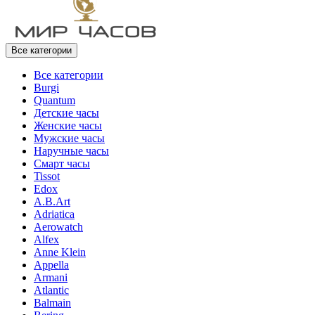
Все категории
Все категории
Burgi
Quantum
Детские часы
Женские часы
Мужские часы
Наручные часы
Смарт часы
Tissot
Edox
A.B.Art
Adriatica
Aerowatch
Alfex
Anne Klein
Appella
Armani
Atlantic
Balmain