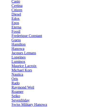
Casio
Certina
Citizen
Diesel
Edox
Epos
Eterna
Fossil
Frederique Constant
Guess
Hamilton
Hanowa
Jacques Lemans
Longines
Luminox
Maurice Lacroix
Michael Kors
Nautica
Oris
Rado
Raymond Weil
Roamer
Seiko
Sevenfriday
Swiss Military Hanowa