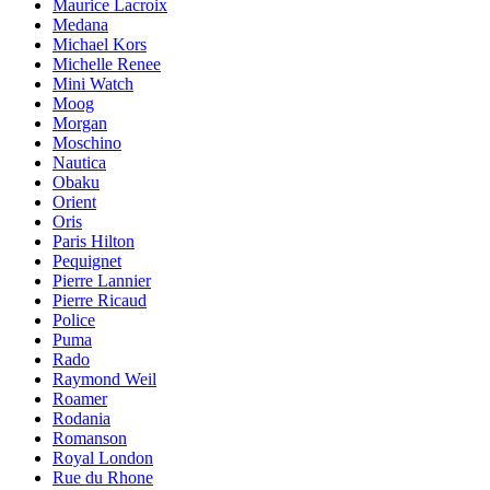
Maurice Lacroix
Medana
Michael Kors
Michelle Renee
Mini Watch
Moog
Morgan
Moschino
Nautica
Obaku
Orient
Oris
Paris Hilton
Pequignet
Pierre Lannier
Pierre Ricaud
Police
Puma
Rado
Raymond Weil
Roamer
Rodania
Romanson
Royal London
Rue du Rhone