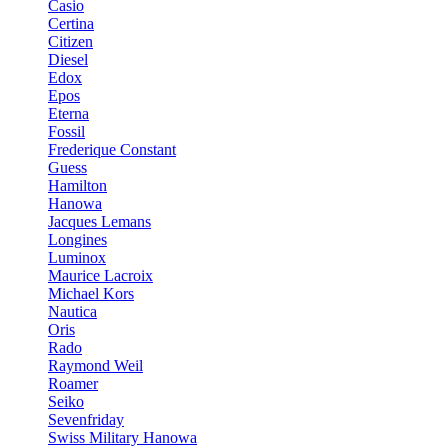
Casio
Certina
Citizen
Diesel
Edox
Epos
Eterna
Fossil
Frederique Constant
Guess
Hamilton
Hanowa
Jacques Lemans
Longines
Luminox
Maurice Lacroix
Michael Kors
Nautica
Oris
Rado
Raymond Weil
Roamer
Seiko
Sevenfriday
Swiss Military Hanowa