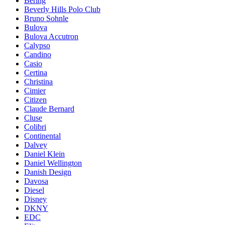
Bering
Beverly Hills Polo Club
Bruno Sohnle
Bulova
Bulova Accutron
Calypso
Candino
Casio
Certina
Christina
Cimier
Citizen
Claude Bernard
Cluse
Colibri
Continental
Dalvey
Daniel Klein
Daniel Wellington
Danish Design
Davosa
Diesel
Disney
DKNY
EDC