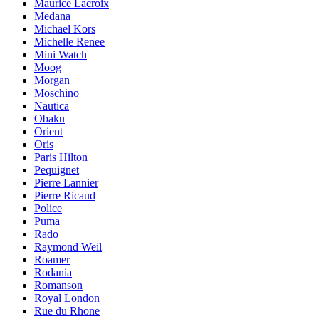
Maurice Lacroix
Medana
Michael Kors
Michelle Renee
Mini Watch
Moog
Morgan
Moschino
Nautica
Obaku
Orient
Oris
Paris Hilton
Pequignet
Pierre Lannier
Pierre Ricaud
Police
Puma
Rado
Raymond Weil
Roamer
Rodania
Romanson
Royal London
Rue du Rhone