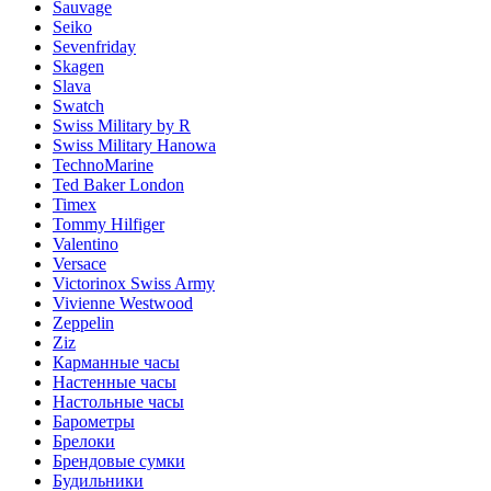
Sauvage
Seiko
Sevenfriday
Skagen
Slava
Swatch
Swiss Military by R
Swiss Military Hanowa
TechnoMarine
Ted Baker London
Timex
Tommy Hilfiger
Valentino
Versace
Victorinox Swiss Army
Vivienne Westwood
Zeppelin
Ziz
Карманные часы
Настенные часы
Настольные часы
Барометры
Брелоки
Брендовые сумки
Будильники