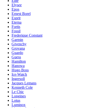
Elite
Elysee
Epos
Ernest Borel
Esprit
Eterna
Fortis
Fossil
Frederique Constant
Garmin
Givenchy
Grovana
Guardo
Guess
Hamilton
Hanowa
Hugo Boss
Ice-Watch
Ingersoll
Jacques Lemans
Kenneth Cole
Le Chic
Longines
Lotus
Luminox