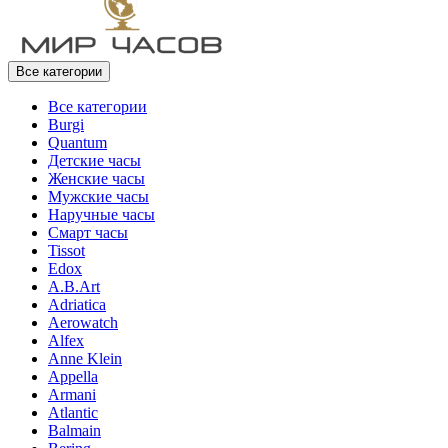
Все категории
Все категории
Burgi
Quantum
Детские часы
Женские часы
Мужские часы
Наручные часы
Смарт часы
Tissot
Edox
A.B.Art
Adriatica
Aerowatch
Alfex
Anne Klein
Appella
Armani
Atlantic
Balmain