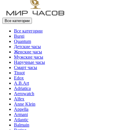
Все категории
Все категории
Burgi
Quantum
Детские часы
Женские часы
Мужские часы
Наручные часы
Смарт часы
Tissot
Edox
A.B.Art
Adriatica
Aerowatch
Alfex
Anne Klein
Appella
Armani
Atlantic
Balmain