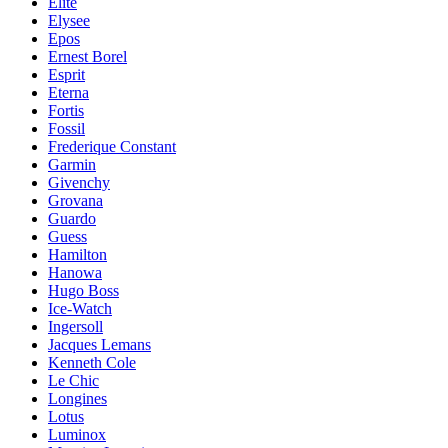
Elite
Elysee
Epos
Ernest Borel
Esprit
Eterna
Fortis
Fossil
Frederique Constant
Garmin
Givenchy
Grovana
Guardo
Guess
Hamilton
Hanowa
Hugo Boss
Ice-Watch
Ingersoll
Jacques Lemans
Kenneth Cole
Le Chic
Longines
Lotus
Luminox