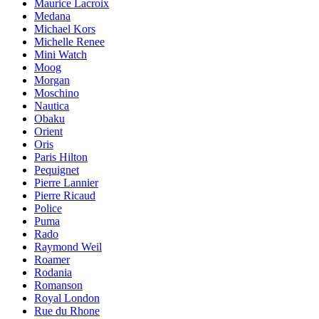
Maurice Lacroix
Medana
Michael Kors
Michelle Renee
Mini Watch
Moog
Morgan
Moschino
Nautica
Obaku
Orient
Oris
Paris Hilton
Pequignet
Pierre Lannier
Pierre Ricaud
Police
Puma
Rado
Raymond Weil
Roamer
Rodania
Romanson
Royal London
Rue du Rhone