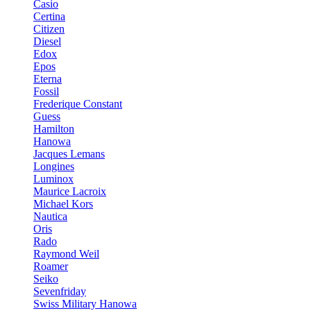
Casio
Certina
Citizen
Diesel
Edox
Epos
Eterna
Fossil
Frederique Constant
Guess
Hamilton
Hanowa
Jacques Lemans
Longines
Luminox
Maurice Lacroix
Michael Kors
Nautica
Oris
Rado
Raymond Weil
Roamer
Seiko
Sevenfriday
Swiss Military Hanowa