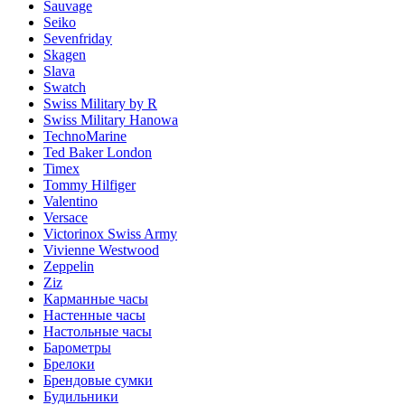
Sauvage
Seiko
Sevenfriday
Skagen
Slava
Swatch
Swiss Military by R
Swiss Military Hanowa
TechnoMarine
Ted Baker London
Timex
Tommy Hilfiger
Valentino
Versace
Victorinox Swiss Army
Vivienne Westwood
Zeppelin
Ziz
Карманные часы
Настенные часы
Настольные часы
Барометры
Брелоки
Брендовые сумки
Будильники