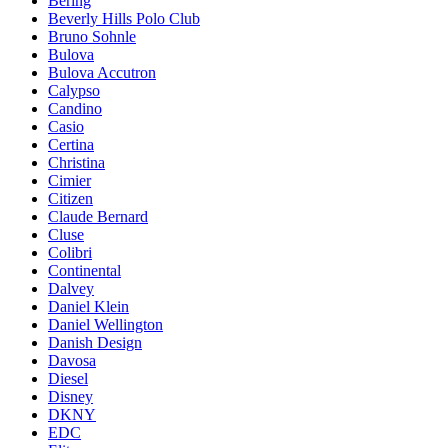
Bering
Beverly Hills Polo Club
Bruno Sohnle
Bulova
Bulova Accutron
Calypso
Candino
Casio
Certina
Christina
Cimier
Citizen
Claude Bernard
Cluse
Colibri
Continental
Dalvey
Daniel Klein
Daniel Wellington
Danish Design
Davosa
Diesel
Disney
DKNY
EDC