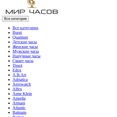
Все категории
Все категории
Burgi
Quantum
Детские часы
Женские часы
Мужские часы
Наручные часы
Смарт часы
Tissot
Edox
A.B.Art
Adriatica
Aerowatch
Alfex
Anne Klein
Appella
Armani
Atlantic
Balmain