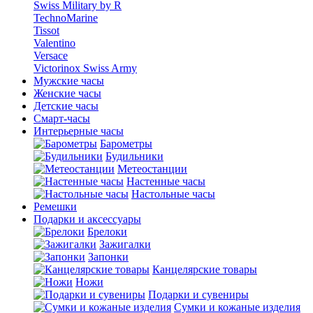
Swiss Military by R
TechnoMarine
Tissot
Valentino
Versace
Victorinox Swiss Army
Мужские часы
Женские часы
Детские часы
Смарт-часы
Интерьерные часы
Барометры
Будильники
Метеостанции
Настенные часы
Настольные часы
Ремешки
Подарки и аксессуары
Брелоки
Зажигалки
Запонки
Канцелярские товары
Ножи
Подарки и сувениры
Сумки и кожаные изделия