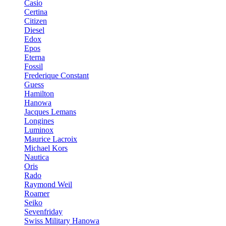
Casio
Certina
Citizen
Diesel
Edox
Epos
Eterna
Fossil
Frederique Constant
Guess
Hamilton
Hanowa
Jacques Lemans
Longines
Luminox
Maurice Lacroix
Michael Kors
Nautica
Oris
Rado
Raymond Weil
Roamer
Seiko
Sevenfriday
Swiss Military Hanowa