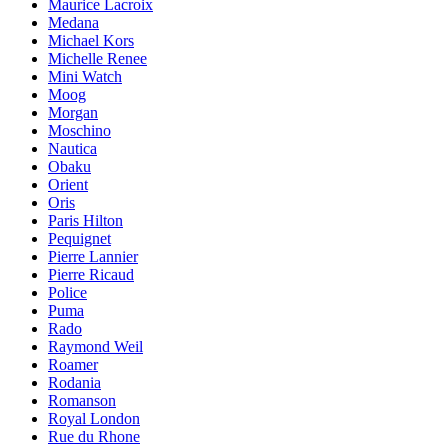
Maurice Lacroix
Medana
Michael Kors
Michelle Renee
Mini Watch
Moog
Morgan
Moschino
Nautica
Obaku
Orient
Oris
Paris Hilton
Pequignet
Pierre Lannier
Pierre Ricaud
Police
Puma
Rado
Raymond Weil
Roamer
Rodania
Romanson
Royal London
Rue du Rhone