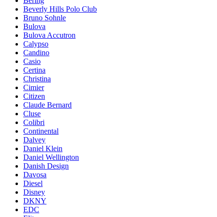
Bering
Beverly Hills Polo Club
Bruno Sohnle
Bulova
Bulova Accutron
Calypso
Candino
Casio
Certina
Christina
Cimier
Citizen
Claude Bernard
Cluse
Colibri
Continental
Dalvey
Daniel Klein
Daniel Wellington
Danish Design
Davosa
Diesel
Disney
DKNY
EDC