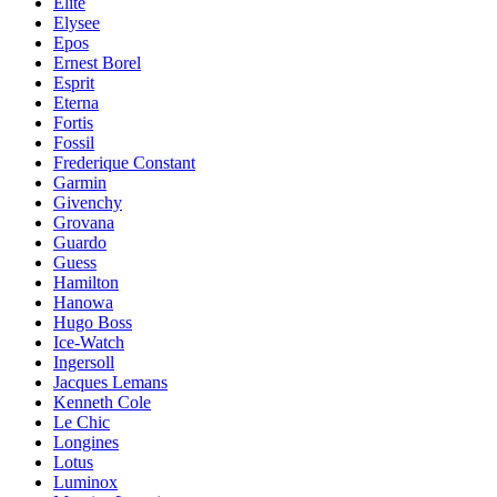
Elite
Elysee
Epos
Ernest Borel
Esprit
Eterna
Fortis
Fossil
Frederique Constant
Garmin
Givenchy
Grovana
Guardo
Guess
Hamilton
Hanowa
Hugo Boss
Ice-Watch
Ingersoll
Jacques Lemans
Kenneth Cole
Le Chic
Longines
Lotus
Luminox