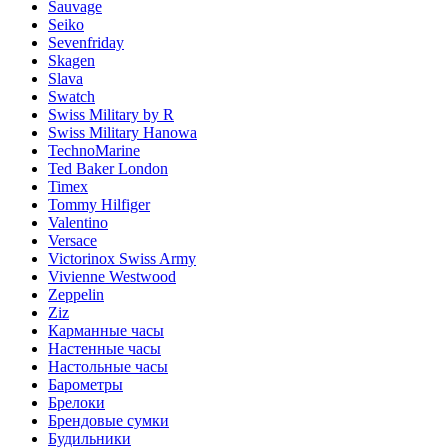
Sauvage
Seiko
Sevenfriday
Skagen
Slava
Swatch
Swiss Military by R
Swiss Military Hanowa
TechnoMarine
Ted Baker London
Timex
Tommy Hilfiger
Valentino
Versace
Victorinox Swiss Army
Vivienne Westwood
Zeppelin
Ziz
Карманные часы
Настенные часы
Настольные часы
Барометры
Брелоки
Брендовые сумки
Будильники