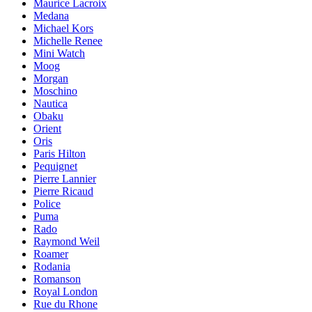
Maurice Lacroix
Medana
Michael Kors
Michelle Renee
Mini Watch
Moog
Morgan
Moschino
Nautica
Obaku
Orient
Oris
Paris Hilton
Pequignet
Pierre Lannier
Pierre Ricaud
Police
Puma
Rado
Raymond Weil
Roamer
Rodania
Romanson
Royal London
Rue du Rhone