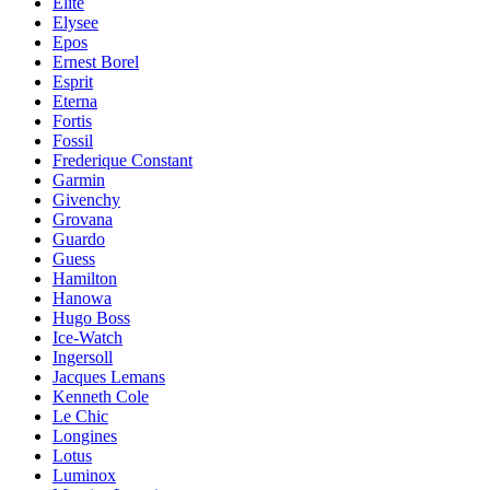
Elite
Elysee
Epos
Ernest Borel
Esprit
Eterna
Fortis
Fossil
Frederique Constant
Garmin
Givenchy
Grovana
Guardo
Guess
Hamilton
Hanowa
Hugo Boss
Ice-Watch
Ingersoll
Jacques Lemans
Kenneth Cole
Le Chic
Longines
Lotus
Luminox