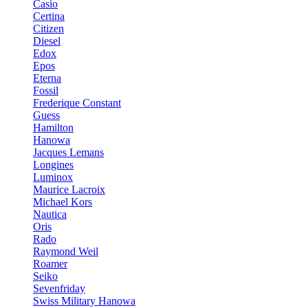
Casio
Certina
Citizen
Diesel
Edox
Epos
Eterna
Fossil
Frederique Constant
Guess
Hamilton
Hanowa
Jacques Lemans
Longines
Luminox
Maurice Lacroix
Michael Kors
Nautica
Oris
Rado
Raymond Weil
Roamer
Seiko
Sevenfriday
Swiss Military Hanowa