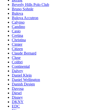
Bering
Beverly Hills Polo Club
Bruno Sohnle
Bulova
Bulova Accutron
Calypso
Candino
Casio
Certina
Christina
Cimier
Citizen
Claude Bernard
Cluse
Colibri
Continental
Dalvey
Daniel Klein
Daniel Wellington
Danish Design
Davosa
Diesel
Disney
DKNY
EDC