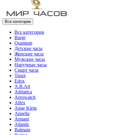
Все категории
Все категории
Burgi
Quantum
Детские часы
Женские часы
Мужские часы
Наручные часы
Смарт часы
Tissot
Edox
A.B.Art
Adriatica
Aerowatch
Alfex
Anne Klein
Appella
Armani
Atlantic
Balmain