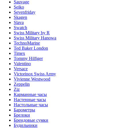
Sauvage
Seiko
Sevenfriday
Skagen
Slava
Swatch
Swiss Military by R
Swiss Military Hanowa
TechnoMarine
Ted Baker London
Timex
Tommy Hilfiger
Valentino
Versace
Victorinox Swiss Army
Vivienne Westwood
Zeppelin
Ziz
Карманные часы
Настенные часы
Настольные часы
Барометры
Брелоки
Брендовые сумки
Будильники