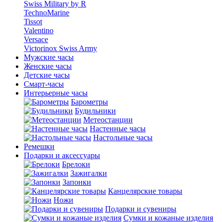
Swiss Military by R
TechnoMarine
Tissot
Valentino
Versace
Victorinox Swiss Army
Мужские часы
Женские часы
Детские часы
Смарт-часы
Интерьерные часы
Барометры
Будильники
Метеостанции
Настенные часы
Настольные часы
Ремешки
Подарки и аксессуары
Брелоки
Зажигалки
Запонки
Канцелярские товары
Ножи
Подарки и сувениры
Сумки и кожаные изделия