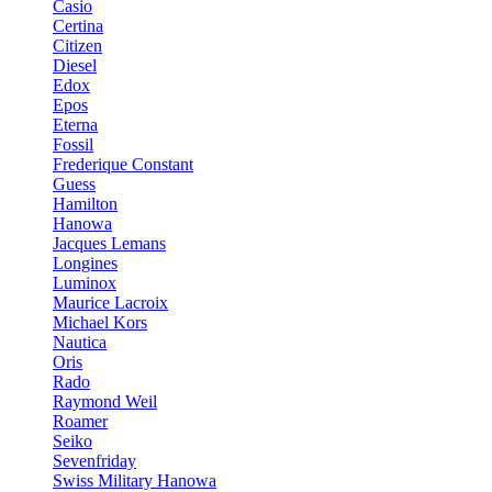
Casio
Certina
Citizen
Diesel
Edox
Epos
Eterna
Fossil
Frederique Constant
Guess
Hamilton
Hanowa
Jacques Lemans
Longines
Luminox
Maurice Lacroix
Michael Kors
Nautica
Oris
Rado
Raymond Weil
Roamer
Seiko
Sevenfriday
Swiss Military Hanowa