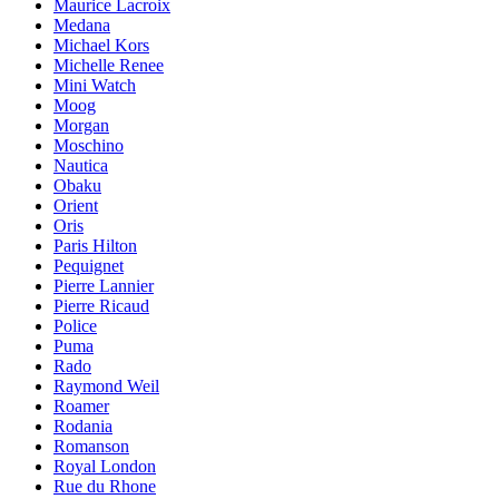
Maurice Lacroix
Medana
Michael Kors
Michelle Renee
Mini Watch
Moog
Morgan
Moschino
Nautica
Obaku
Orient
Oris
Paris Hilton
Pequignet
Pierre Lannier
Pierre Ricaud
Police
Puma
Rado
Raymond Weil
Roamer
Rodania
Romanson
Royal London
Rue du Rhone