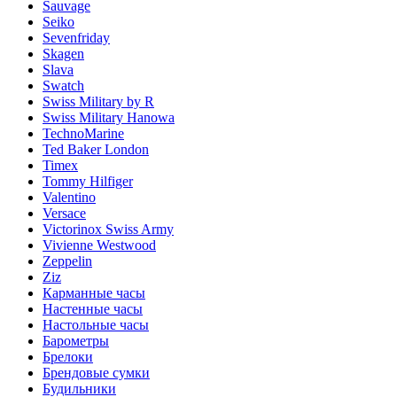
Sauvage
Seiko
Sevenfriday
Skagen
Slava
Swatch
Swiss Military by R
Swiss Military Hanowa
TechnoMarine
Ted Baker London
Timex
Tommy Hilfiger
Valentino
Versace
Victorinox Swiss Army
Vivienne Westwood
Zeppelin
Ziz
Карманные часы
Настенные часы
Настольные часы
Барометры
Брелоки
Брендовые сумки
Будильники