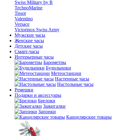
Swiss Military by R
TechnoMarine
Tissot
Valentino
Versace
Victorinox Swiss Army
Мужские часы
Женские часы
Детские часы
Смарт-часы
Интерьерные часы
Барометры
Будильники
Метеостанции
Настенные часы
Настольные часы
Ремешки
Подарки и аксессуары
Брелоки
Зажигалки
Запонки
Канцелярские товары