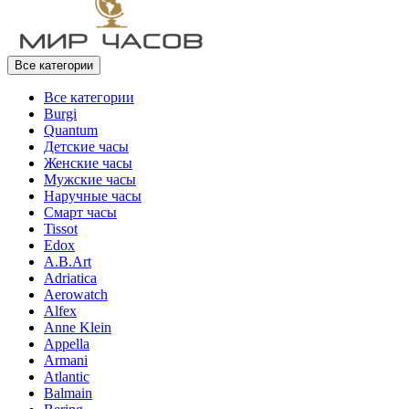
Все категории
Все категории
Burgi
Quantum
Детские часы
Женские часы
Мужские часы
Наручные часы
Смарт часы
Tissot
Edox
A.B.Art
Adriatica
Aerowatch
Alfex
Anne Klein
Appella
Armani
Atlantic
Balmain