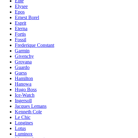
Elite
Elysee
Epos
Ernest Borel
Esprit
Eterna
Fortis
Fossil
Frederique Constant
Garmin
Givenchy
Grovana
Guardo
Guess
Hamilton
Hanowa
Hugo Boss
Ice-Watch
Ingersoll
Jacques Lemans
Kenneth Cole
Le Chic
Longines
Lotus
Luminox