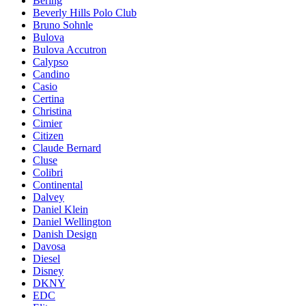
Bering
Beverly Hills Polo Club
Bruno Sohnle
Bulova
Bulova Accutron
Calypso
Candino
Casio
Certina
Christina
Cimier
Citizen
Claude Bernard
Cluse
Colibri
Continental
Dalvey
Daniel Klein
Daniel Wellington
Danish Design
Davosa
Diesel
Disney
DKNY
EDC