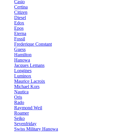
Casio
Certina
Citizen
Diesel
Edox
Epos
Eterna
Fossil
Frederique Constant
Guess
Hamilton
Hanowa
Jacques Lemans
Longines
Luminox
Maurice Lacroix
Michael Kors
Nautica
Oris
Rado
Raymond Weil
Roamer
Seiko
Sevenfriday
Swiss Military Hanowa