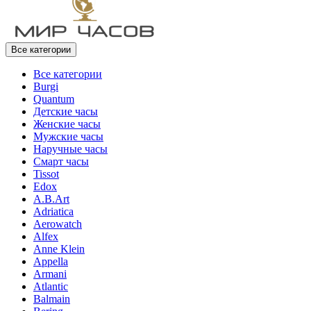
Все категории
Все категории
Burgi
Quantum
Детские часы
Женские часы
Мужские часы
Наручные часы
Смарт часы
Tissot
Edox
A.B.Art
Adriatica
Aerowatch
Alfex
Anne Klein
Appella
Armani
Atlantic
Balmain