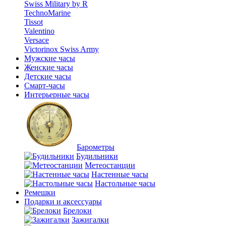
Swiss Military by R
TechnoMarine
Tissot
Valentino
Versace
Victorinox Swiss Army
Мужские часы
Женские часы
Детские часы
Смарт-часы
Интерьерные часы
Барометры
Будильники
Метеостанции
Настенные часы
Настольные часы
Ремешки
Подарки и аксессуары
Брелоки
Зажигалки