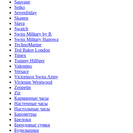
Sauvage
Seiko
Sevenfriday
Skagen
Slava
Swatch
Swiss Military by R
Swiss Military Hanowa
TechnoMarine
Ted Baker London
Timex
Tommy Hilfiger
Valentino
Versace
Victorinox Swiss Army
Vivienne Westwood
Zeppelin
Ziz
Карманные часы
Настенные часы
Настольные часы
Барометры
Брелоки
Брендовые сумки
Будильники