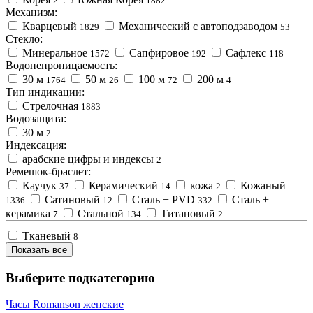
2
1882
Механизм:
Кварцевый
Механический с автоподзаводом
1829
53
Стекло:
Минеральное
Сапфировое
Сафлекс
1572
192
118
Водонепроницаемость:
30 м
50 м
100 м
200 м
1764
26
72
4
Тип индикации:
Стрелочная
1883
Водозащита:
30 м
2
Индексация:
арабские цифры и индексы
2
Ремешок-браслет:
Каучук
Керамический
кожа
Кожаный
37
14
2
Сатиновый
Сталь + PVD
Сталь +
1336
12
332
керамика
Стальной
Титановый
7
134
2
Тканевый
8
Показать все
Выберите подкатегорию
Часы Romanson женские