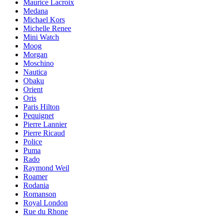
Maurice Lacroix
Medana
Michael Kors
Michelle Renee
Mini Watch
Moog
Morgan
Moschino
Nautica
Obaku
Orient
Oris
Paris Hilton
Pequignet
Pierre Lannier
Pierre Ricaud
Police
Puma
Rado
Raymond Weil
Roamer
Rodania
Romanson
Royal London
Rue du Rhone