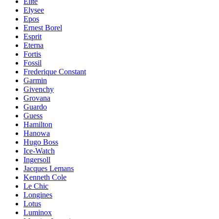
Elite
Elysee
Epos
Ernest Borel
Esprit
Eterna
Fortis
Fossil
Frederique Constant
Garmin
Givenchy
Grovana
Guardo
Guess
Hamilton
Hanowa
Hugo Boss
Ice-Watch
Ingersoll
Jacques Lemans
Kenneth Cole
Le Chic
Longines
Lotus
Luminox