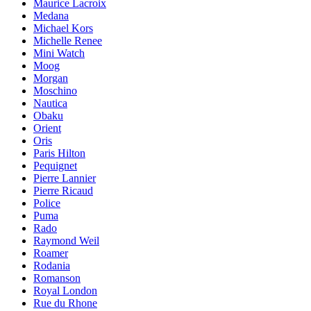
Maurice Lacroix
Medana
Michael Kors
Michelle Renee
Mini Watch
Moog
Morgan
Moschino
Nautica
Obaku
Orient
Oris
Paris Hilton
Pequignet
Pierre Lannier
Pierre Ricaud
Police
Puma
Rado
Raymond Weil
Roamer
Rodania
Romanson
Royal London
Rue du Rhone