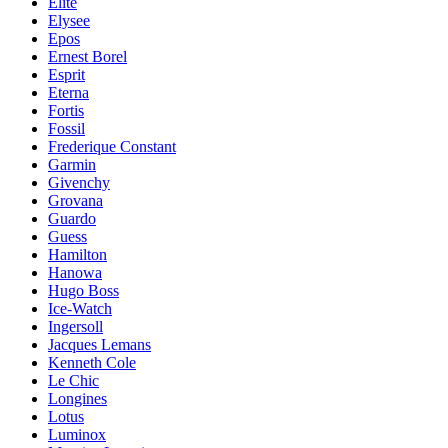
Elite
Elysee
Epos
Ernest Borel
Esprit
Eterna
Fortis
Fossil
Frederique Constant
Garmin
Givenchy
Grovana
Guardo
Guess
Hamilton
Hanowa
Hugo Boss
Ice-Watch
Ingersoll
Jacques Lemans
Kenneth Cole
Le Chic
Longines
Lotus
Luminox