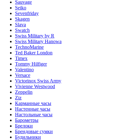
Sauvage
Seiko
Sevenfriday
Skagen
Slava
Swatch
Swiss Military by R
Swiss Military Hanowa
TechnoMarine
Ted Baker London
Timex
Tommy Hilfiger
Valentino
Versace
Victorinox Swiss Army
Vivienne Westwood
Zeppelin
Ziz
Карманные часы
Настенные часы
Настольные часы
Барометры
Брелоки
Брендовые сумки
Будильники