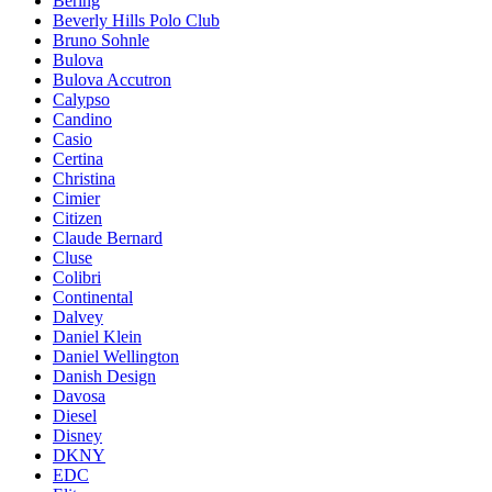
Bering
Beverly Hills Polo Club
Bruno Sohnle
Bulova
Bulova Accutron
Calypso
Candino
Casio
Certina
Christina
Cimier
Citizen
Claude Bernard
Cluse
Colibri
Continental
Dalvey
Daniel Klein
Daniel Wellington
Danish Design
Davosa
Diesel
Disney
DKNY
EDC