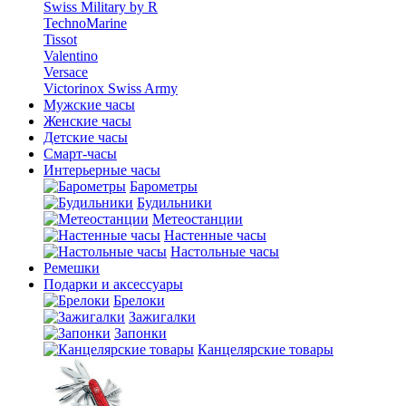
Swiss Military by R
TechnoMarine
Tissot
Valentino
Versace
Victorinox Swiss Army
Мужские часы
Женские часы
Детские часы
Смарт-часы
Интерьерные часы
Барометры
Будильники
Метеостанции
Настенные часы
Настольные часы
Ремешки
Подарки и аксессуары
Брелоки
Зажигалки
Запонки
Канцелярские товары