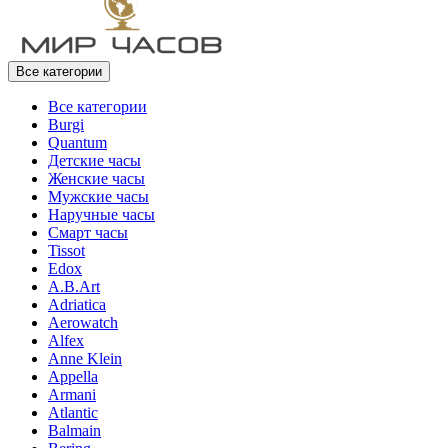
Все категории
Все категории
Burgi
Quantum
Детские часы
Женские часы
Мужские часы
Наручные часы
Смарт часы
Tissot
Edox
A.B.Art
Adriatica
Aerowatch
Alfex
Anne Klein
Appella
Armani
Atlantic
Balmain