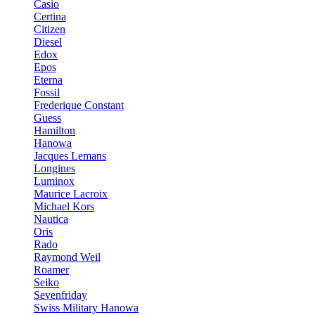
Casio
Certina
Citizen
Diesel
Edox
Epos
Eterna
Fossil
Frederique Constant
Guess
Hamilton
Hanowa
Jacques Lemans
Longines
Luminox
Maurice Lacroix
Michael Kors
Nautica
Oris
Rado
Raymond Weil
Roamer
Seiko
Sevenfriday
Swiss Military Hanowa