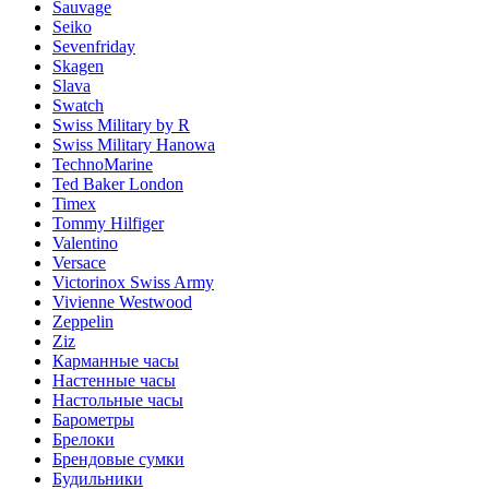
Sauvage
Seiko
Sevenfriday
Skagen
Slava
Swatch
Swiss Military by R
Swiss Military Hanowa
TechnoMarine
Ted Baker London
Timex
Tommy Hilfiger
Valentino
Versace
Victorinox Swiss Army
Vivienne Westwood
Zeppelin
Ziz
Карманные часы
Настенные часы
Настольные часы
Барометры
Брелоки
Брендовые сумки
Будильники