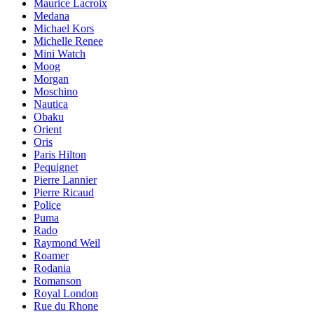
Maurice Lacroix
Medana
Michael Kors
Michelle Renee
Mini Watch
Moog
Morgan
Moschino
Nautica
Obaku
Orient
Oris
Paris Hilton
Pequignet
Pierre Lannier
Pierre Ricaud
Police
Puma
Rado
Raymond Weil
Roamer
Rodania
Romanson
Royal London
Rue du Rhone