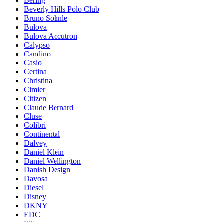
Bering
Beverly Hills Polo Club
Bruno Sohnle
Bulova
Bulova Accutron
Calypso
Candino
Casio
Certina
Christina
Cimier
Citizen
Claude Bernard
Cluse
Colibri
Continental
Dalvey
Daniel Klein
Daniel Wellington
Danish Design
Davosa
Diesel
Disney
DKNY
EDC