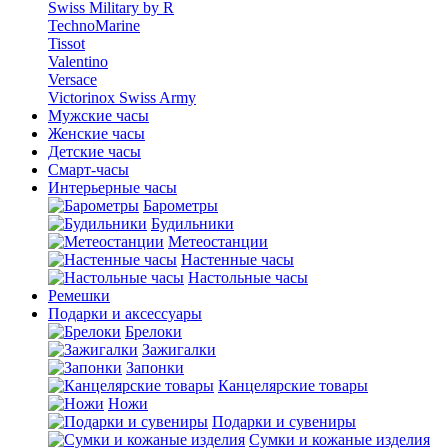
Swiss Military by R
TechnoMarine
Tissot
Valentino
Versace
Victorinox Swiss Army
Мужские часы
Женские часы
Детские часы
Смарт-часы
Интерьерные часы
Барометры
Будильники
Метеостанции
Настенные часы
Настольные часы
Ремешки
Подарки и аксессуары
Брелоки
Зажигалки
Запонки
Канцелярские товары
Ножи
Подарки и сувениры
Сумки и кожаные изделия