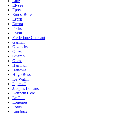
Elite
Elysee
Epos
Ernest Borel
Esprit
Eterna
Fortis
Fossil
Frederique Constant
Garmin
Givenchy
Grovana
Guardo
Guess
Hamilton
Hanowa
Hugo Boss
Ice-Watch
Ingersoll
Jacques Lemans
Kenneth Cole
Le Chic
Longines
Lotus
Luminox