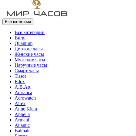
Все категории
Все категории
Burgi
Quantum
Детские часы
Женские часы
Мужские часы
Наручные часы
Смарт часы
Tissot
Edox
A.B.Art
Adriatica
Aerowatch
Alfex
Anne Klein
Appella
Armani
Atlantic
Balmain