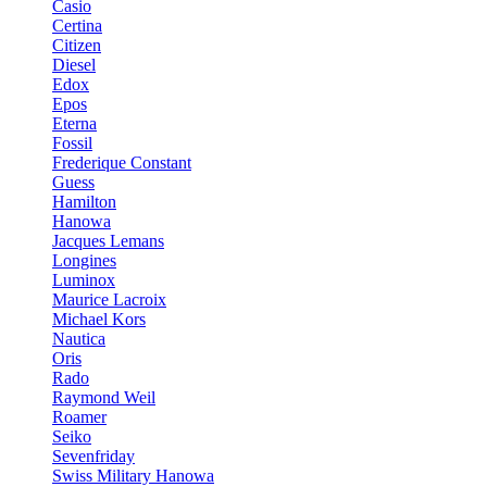
Casio
Certina
Citizen
Diesel
Edox
Epos
Eterna
Fossil
Frederique Constant
Guess
Hamilton
Hanowa
Jacques Lemans
Longines
Luminox
Maurice Lacroix
Michael Kors
Nautica
Oris
Rado
Raymond Weil
Roamer
Seiko
Sevenfriday
Swiss Military Hanowa