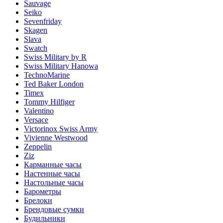
Sauvage
Seiko
Sevenfriday
Skagen
Slava
Swatch
Swiss Military by R
Swiss Military Hanowa
TechnoMarine
Ted Baker London
Timex
Tommy Hilfiger
Valentino
Versace
Victorinox Swiss Army
Vivienne Westwood
Zeppelin
Ziz
Карманные часы
Настенные часы
Настольные часы
Барометры
Брелоки
Брендовые сумки
Будильники