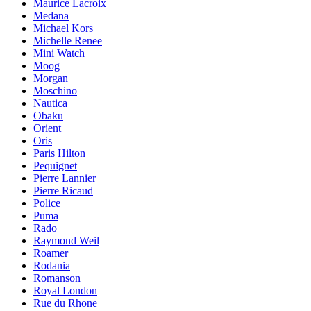
Maurice Lacroix
Medana
Michael Kors
Michelle Renee
Mini Watch
Moog
Morgan
Moschino
Nautica
Obaku
Orient
Oris
Paris Hilton
Pequignet
Pierre Lannier
Pierre Ricaud
Police
Puma
Rado
Raymond Weil
Roamer
Rodania
Romanson
Royal London
Rue du Rhone