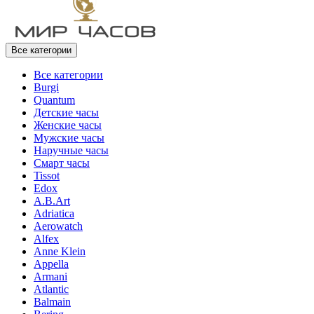
Все категории
Все категории
Burgi
Quantum
Детские часы
Женские часы
Мужские часы
Наручные часы
Смарт часы
Tissot
Edox
A.B.Art
Adriatica
Aerowatch
Alfex
Anne Klein
Appella
Armani
Atlantic
Balmain