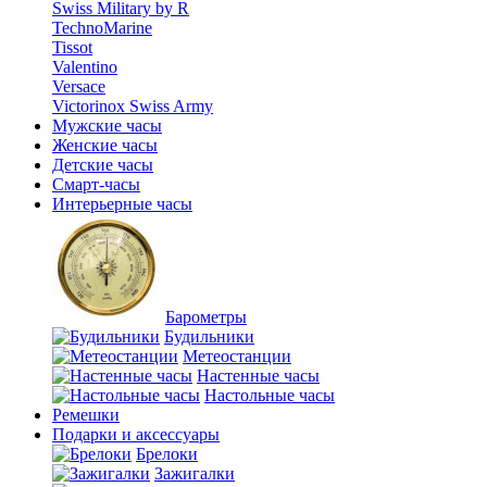
Swiss Military by R
TechnoMarine
Tissot
Valentino
Versace
Victorinox Swiss Army
Мужские часы
Женские часы
Детские часы
Смарт-часы
Интерьерные часы
Барометры
Будильники
Метеостанции
Настенные часы
Настольные часы
Ремешки
Подарки и аксессуары
Брелоки
Зажигалки