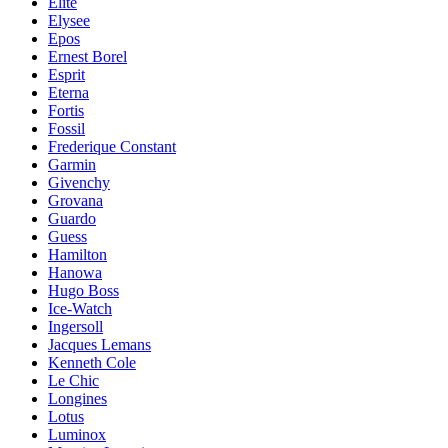
Elite
Elysee
Epos
Ernest Borel
Esprit
Eterna
Fortis
Fossil
Frederique Constant
Garmin
Givenchy
Grovana
Guardo
Guess
Hamilton
Hanowa
Hugo Boss
Ice-Watch
Ingersoll
Jacques Lemans
Kenneth Cole
Le Chic
Longines
Lotus
Luminox