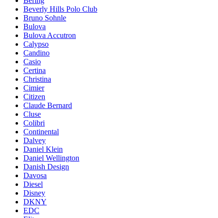
Bering
Beverly Hills Polo Club
Bruno Sohnle
Bulova
Bulova Accutron
Calypso
Candino
Casio
Certina
Christina
Cimier
Citizen
Claude Bernard
Cluse
Colibri
Continental
Dalvey
Daniel Klein
Daniel Wellington
Danish Design
Davosa
Diesel
Disney
DKNY
EDC