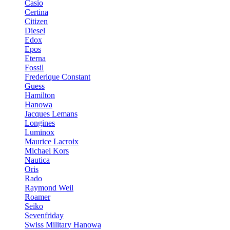
Casio
Certina
Citizen
Diesel
Edox
Epos
Eterna
Fossil
Frederique Constant
Guess
Hamilton
Hanowa
Jacques Lemans
Longines
Luminox
Maurice Lacroix
Michael Kors
Nautica
Oris
Rado
Raymond Weil
Roamer
Seiko
Sevenfriday
Swiss Military Hanowa