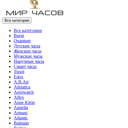
Все категории
Все категории
Burgi
Quantum
Детские часы
Женские часы
Мужские часы
Наручные часы
Смарт часы
Tissot
Edox
A.B.Art
Adriatica
Aerowatch
Alfex
Anne Klein
Appella
Armani
Atlantic
Balmain