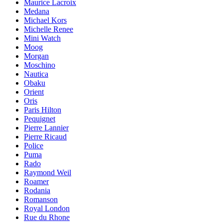
Maurice Lacroix
Medana
Michael Kors
Michelle Renee
Mini Watch
Moog
Morgan
Moschino
Nautica
Obaku
Orient
Oris
Paris Hilton
Pequignet
Pierre Lannier
Pierre Ricaud
Police
Puma
Rado
Raymond Weil
Roamer
Rodania
Romanson
Royal London
Rue du Rhone