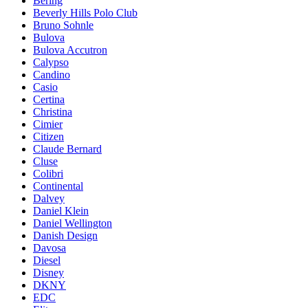
Bering
Beverly Hills Polo Club
Bruno Sohnle
Bulova
Bulova Accutron
Calypso
Candino
Casio
Certina
Christina
Cimier
Citizen
Claude Bernard
Cluse
Colibri
Continental
Dalvey
Daniel Klein
Daniel Wellington
Danish Design
Davosa
Diesel
Disney
DKNY
EDC