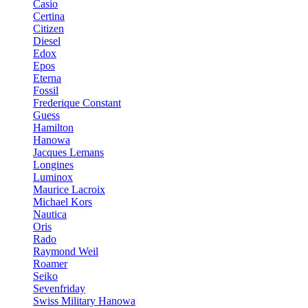
Casio
Certina
Citizen
Diesel
Edox
Epos
Eterna
Fossil
Frederique Constant
Guess
Hamilton
Hanowa
Jacques Lemans
Longines
Luminox
Maurice Lacroix
Michael Kors
Nautica
Oris
Rado
Raymond Weil
Roamer
Seiko
Sevenfriday
Swiss Military Hanowa