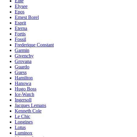
Elite
Elysee
Epos
Ernest Borel
Esprit
Eterna
Fortis
Fossil
Frederique Constant
Garmin
Givenchy
Grovana
Guardo
Guess
Hamilton
Hanowa
Hugo Boss
Ice-Watch
Ingersoll
Jacques Lemans
Kenneth Cole
Le Chic
Longines
Lotus
Luminox