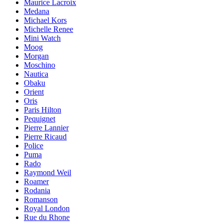
Maurice Lacroix
Medana
Michael Kors
Michelle Renee
Mini Watch
Moog
Morgan
Moschino
Nautica
Obaku
Orient
Oris
Paris Hilton
Pequignet
Pierre Lannier
Pierre Ricaud
Police
Puma
Rado
Raymond Weil
Roamer
Rodania
Romanson
Royal London
Rue du Rhone