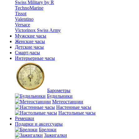
Swiss Military by R
TechnoMarine
Tissot
Valentino
Versace
Victorinox Swiss Army
Мужские часы
Женские часы
Детские часы
Смарт-часы
Интерьерные часы
Барометры
Будильники
Метеостанции
Настенные часы
Настольные часы
Ремешки
Подарки и аксессуары
Брелоки
Зажигалки