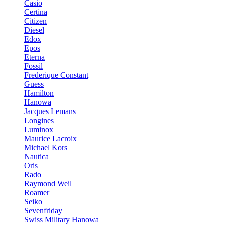
Casio
Certina
Citizen
Diesel
Edox
Epos
Eterna
Fossil
Frederique Constant
Guess
Hamilton
Hanowa
Jacques Lemans
Longines
Luminox
Maurice Lacroix
Michael Kors
Nautica
Oris
Rado
Raymond Weil
Roamer
Seiko
Sevenfriday
Swiss Military Hanowa