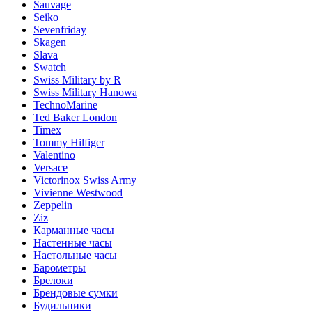
Sauvage
Seiko
Sevenfriday
Skagen
Slava
Swatch
Swiss Military by R
Swiss Military Hanowa
TechnoMarine
Ted Baker London
Timex
Tommy Hilfiger
Valentino
Versace
Victorinox Swiss Army
Vivienne Westwood
Zeppelin
Ziz
Карманные часы
Настенные часы
Настольные часы
Барометры
Брелоки
Брендовые сумки
Будильники