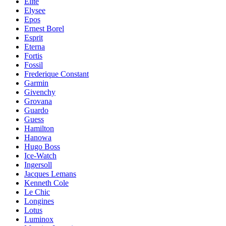
Elite
Elysee
Epos
Ernest Borel
Esprit
Eterna
Fortis
Fossil
Frederique Constant
Garmin
Givenchy
Grovana
Guardo
Guess
Hamilton
Hanowa
Hugo Boss
Ice-Watch
Ingersoll
Jacques Lemans
Kenneth Cole
Le Chic
Longines
Lotus
Luminox