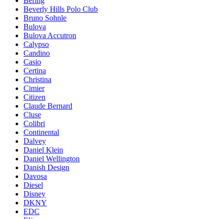
Bering
Beverly Hills Polo Club
Bruno Sohnle
Bulova
Bulova Accutron
Calypso
Candino
Casio
Certina
Christina
Cimier
Citizen
Claude Bernard
Cluse
Colibri
Continental
Dalvey
Daniel Klein
Daniel Wellington
Danish Design
Davosa
Diesel
Disney
DKNY
EDC