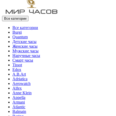
Все категории
Все категории
Burgi
Quantum
Детские часы
Женские часы
Мужские часы
Наручные часы
Смарт часы
Tissot
Edox
A.B.Art
Adriatica
Aerowatch
Alfex
Anne Klein
Appella
Armani
Atlantic
Balmain