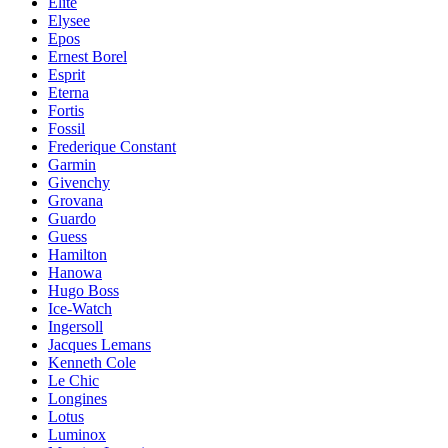
Elite
Elysee
Epos
Ernest Borel
Esprit
Eterna
Fortis
Fossil
Frederique Constant
Garmin
Givenchy
Grovana
Guardo
Guess
Hamilton
Hanowa
Hugo Boss
Ice-Watch
Ingersoll
Jacques Lemans
Kenneth Cole
Le Chic
Longines
Lotus
Luminox