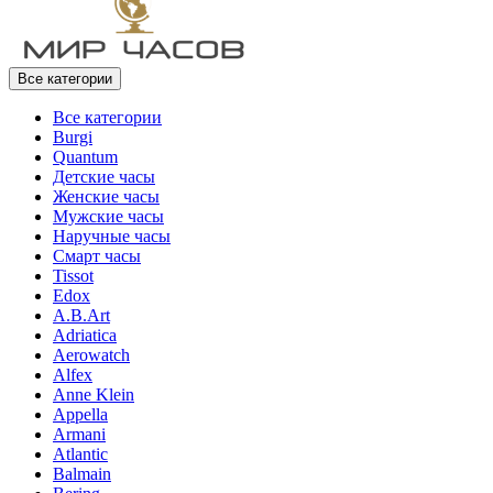
Все категории
Все категории
Burgi
Quantum
Детские часы
Женские часы
Мужские часы
Наручные часы
Смарт часы
Tissot
Edox
A.B.Art
Adriatica
Aerowatch
Alfex
Anne Klein
Appella
Armani
Atlantic
Balmain