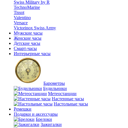
Swiss Military by R
TechnoMarine
Tissot
Valentino
Versace
Victorinox Swiss Army
Мужские часы
Женские часы
Детские часы
Смарт-часы
Интерьерные часы
Барометры
Будильники
Метеостанции
Настенные часы
Настольные часы
Ремешки
Подарки и аксессуары
Брелоки
Зажигалки