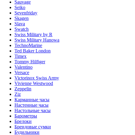
Sauvage
Seiko
Sevenfriday
Skagen
Slava
Swatch
Swiss Military by R
Swiss Military Hanowa
TechnoMarine
Ted Baker London
Timex
Tommy Hilfiger
Valentino
Versace
Victorinox Swiss Army
Vivienne Westwood
Zeppelin
Ziz
Карманные часы
Настенные часы
Настольные часы
Барометры
Брелоки
Брендовые сумки
Будильники