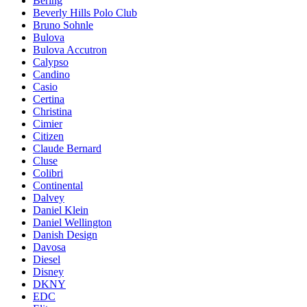
Bering
Beverly Hills Polo Club
Bruno Sohnle
Bulova
Bulova Accutron
Calypso
Candino
Casio
Certina
Christina
Cimier
Citizen
Claude Bernard
Cluse
Colibri
Continental
Dalvey
Daniel Klein
Daniel Wellington
Danish Design
Davosa
Diesel
Disney
DKNY
EDC