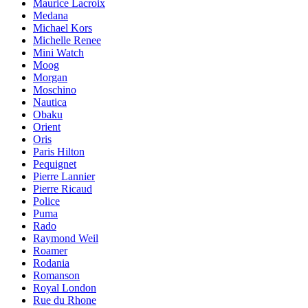
Maurice Lacroix
Medana
Michael Kors
Michelle Renee
Mini Watch
Moog
Morgan
Moschino
Nautica
Obaku
Orient
Oris
Paris Hilton
Pequignet
Pierre Lannier
Pierre Ricaud
Police
Puma
Rado
Raymond Weil
Roamer
Rodania
Romanson
Royal London
Rue du Rhone