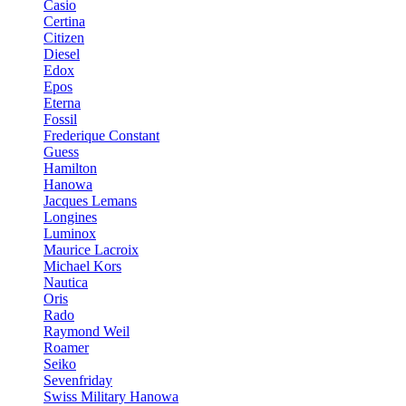
Casio
Certina
Citizen
Diesel
Edox
Epos
Eterna
Fossil
Frederique Constant
Guess
Hamilton
Hanowa
Jacques Lemans
Longines
Luminox
Maurice Lacroix
Michael Kors
Nautica
Oris
Rado
Raymond Weil
Roamer
Seiko
Sevenfriday
Swiss Military Hanowa