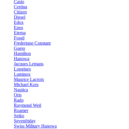
Casio
Certina
Citizen
Diesel
Edox
Epos
Eterna
Fossil
Frederique Constant
Guess
Hamilton
Hanowa
Jacques Lemans
Longines
Luminox
Maurice Lacroix
Michael Kors
Nautica
Oris
Rado
Raymond Weil
Roamer
Seiko
Sevenfriday
Swiss Military Hanowa