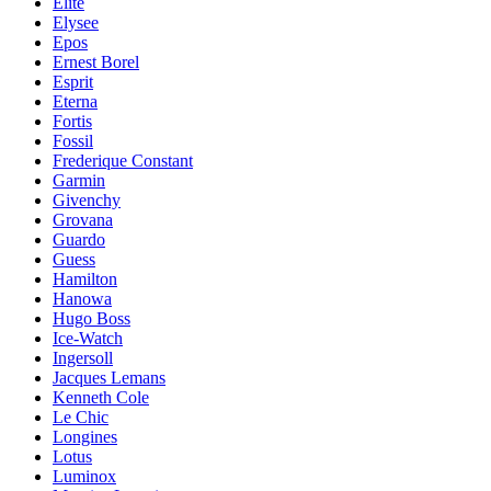
Elite
Elysee
Epos
Ernest Borel
Esprit
Eterna
Fortis
Fossil
Frederique Constant
Garmin
Givenchy
Grovana
Guardo
Guess
Hamilton
Hanowa
Hugo Boss
Ice-Watch
Ingersoll
Jacques Lemans
Kenneth Cole
Le Chic
Longines
Lotus
Luminox