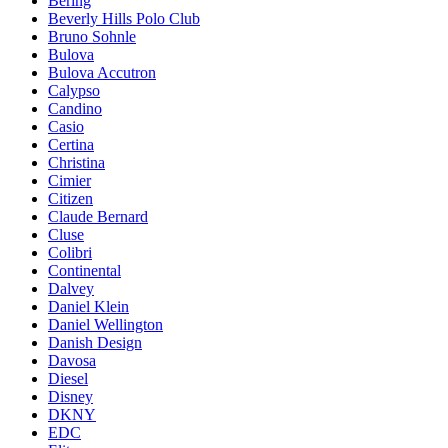
Bering
Beverly Hills Polo Club
Bruno Sohnle
Bulova
Bulova Accutron
Calypso
Candino
Casio
Certina
Christina
Cimier
Citizen
Claude Bernard
Cluse
Colibri
Continental
Dalvey
Daniel Klein
Daniel Wellington
Danish Design
Davosa
Diesel
Disney
DKNY
EDC