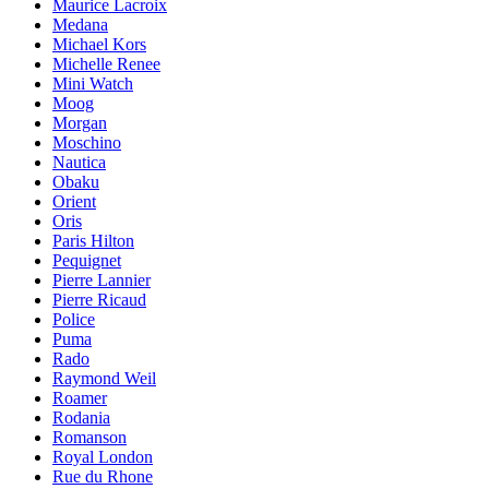
Maurice Lacroix
Medana
Michael Kors
Michelle Renee
Mini Watch
Moog
Morgan
Moschino
Nautica
Obaku
Orient
Oris
Paris Hilton
Pequignet
Pierre Lannier
Pierre Ricaud
Police
Puma
Rado
Raymond Weil
Roamer
Rodania
Romanson
Royal London
Rue du Rhone