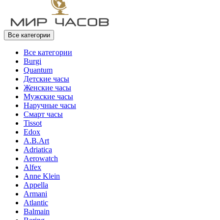
Все категории
Все категории
Burgi
Quantum
Детские часы
Женские часы
Мужские часы
Наручные часы
Смарт часы
Tissot
Edox
A.B.Art
Adriatica
Aerowatch
Alfex
Anne Klein
Appella
Armani
Atlantic
Balmain