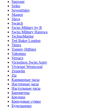
Sauvage
Seiko
Sevenfriday
Skagen
Slava
Swatch
Swiss Military by R
Swiss Military Hanowa
TechnoMarine
Ted Baker London
Timex
Tommy Hilfiger
Valentino
Versace
Victorinox Swiss Army
Vivienne Westwood
Zeppelin
Ziz
Карманные часы
Настенные часы
Настольные часы
Барометры
Брелоки
Брендовые сумки
Будильники