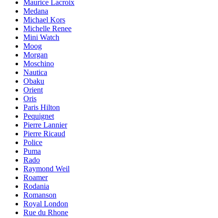
Maurice Lacroix
Medana
Michael Kors
Michelle Renee
Mini Watch
Moog
Morgan
Moschino
Nautica
Obaku
Orient
Oris
Paris Hilton
Pequignet
Pierre Lannier
Pierre Ricaud
Police
Puma
Rado
Raymond Weil
Roamer
Rodania
Romanson
Royal London
Rue du Rhone