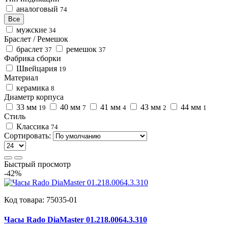
аналоговый
74
Все
мужские
34
Браслет / Ремешок
браслет
ремешок
37
37
Фабрика сборки
Швейцария
19
Материал
керамика
8
Диаметр корпуса
33 мм
40 мм
41 мм
43 мм
44 мм
19
7
4
2
1
Стиль
Классика
74
Сортировать:
Быстрый просмотр
-42%
Код товара:
75035-01
Часы Rado DiaMaster 01.218.0064.3.310