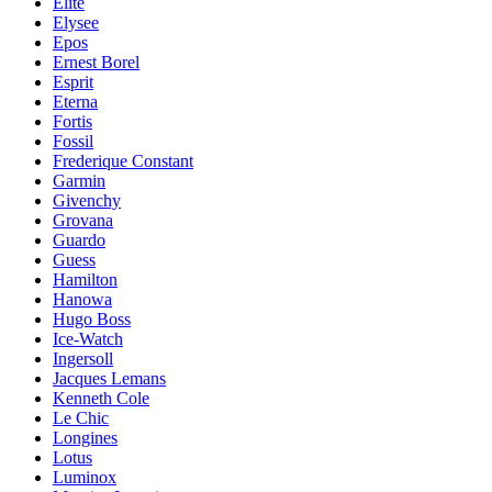
Elite
Elysee
Epos
Ernest Borel
Esprit
Eterna
Fortis
Fossil
Frederique Constant
Garmin
Givenchy
Grovana
Guardo
Guess
Hamilton
Hanowa
Hugo Boss
Ice-Watch
Ingersoll
Jacques Lemans
Kenneth Cole
Le Chic
Longines
Lotus
Luminox