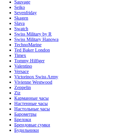
Sauvage
Seiko
Sevenfriday
Skagen
Slava
Swatch
Swiss Military by R
Swiss Military Hanowa
TechnoMarine
Ted Baker London
Timex
Tommy Hilfiger
Valentino
Versace
Victorinox Swiss Army
Vivienne Westwood
Zeppelin
Ziz
Карманные часы
Настенные часы
Настольные часы
Барометры
Брелоки
Брендовые сумки
Будильники