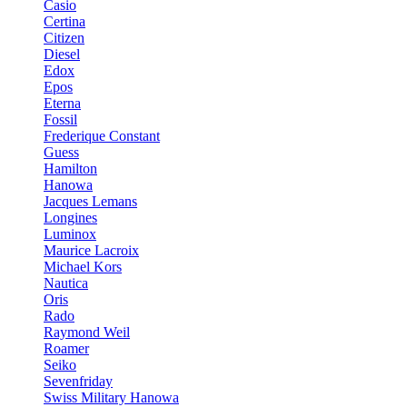
Casio
Certina
Citizen
Diesel
Edox
Epos
Eterna
Fossil
Frederique Constant
Guess
Hamilton
Hanowa
Jacques Lemans
Longines
Luminox
Maurice Lacroix
Michael Kors
Nautica
Oris
Rado
Raymond Weil
Roamer
Seiko
Sevenfriday
Swiss Military Hanowa