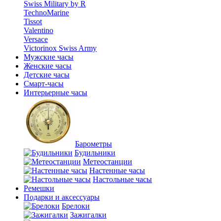
Swiss Military by R
TechnoMarine
Tissot
Valentino
Versace
Victorinox Swiss Army
Мужские часы
Женские часы
Детские часы
Смарт-часы
Интерьерные часы
Барометры
Будильники
Метеостанции
Настенные часы
Настольные часы
Ремешки
Подарки и аксессуары
Брелоки
Зажигалки