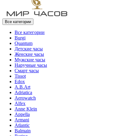
Все категории
Все категории
Burgi
Quantum
Детские часы
Женские часы
Мужские часы
Наручные часы
Смарт часы
Tissot
Edox
A.B.Art
Adriatica
Aerowatch
Alfex
Anne Klein
Appella
Armani
Atlantic
Balmain