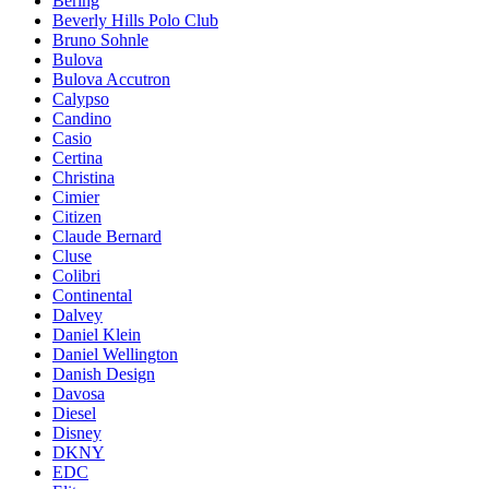
Bering
Beverly Hills Polo Club
Bruno Sohnle
Bulova
Bulova Accutron
Calypso
Candino
Casio
Certina
Christina
Cimier
Citizen
Claude Bernard
Cluse
Colibri
Continental
Dalvey
Daniel Klein
Daniel Wellington
Danish Design
Davosa
Diesel
Disney
DKNY
EDC