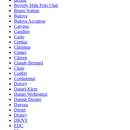
Bering
Beverly Hills Polo Club
Bruno Sohnle
Bulova
Bulova Accutron
Calypso
Candino
Casio
Certina
Christina
Cimier
Citizen
Claude Bernard
Cluse
Colibri
Continental
Dalvey
Daniel Klein
Daniel Wellington
Danish Design
Davosa
Diesel
Disney
DKNY
EDC