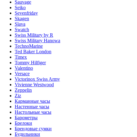
Sauvage
Seiko
Sevenfriday
Skagen
Slava
Swatch
Swiss Military by R
Swiss Military Hanowa
TechnoMarine
Ted Baker London
Timex
Tommy Hilfiger
Valentino
Versace
Victorinox Swiss Army
Vivienne Westwood
Zeppelin
Ziz
Карманные часы
Настенные часы
Настольные часы
Барометры
Брелоки
Брендовые сумки
Будильники