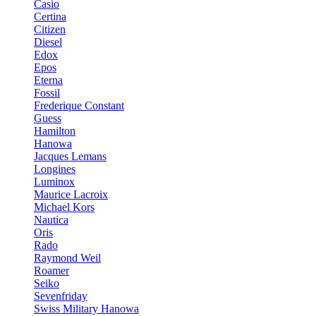
Casio
Certina
Citizen
Diesel
Edox
Epos
Eterna
Fossil
Frederique Constant
Guess
Hamilton
Hanowa
Jacques Lemans
Longines
Luminox
Maurice Lacroix
Michael Kors
Nautica
Oris
Rado
Raymond Weil
Roamer
Seiko
Sevenfriday
Swiss Military Hanowa