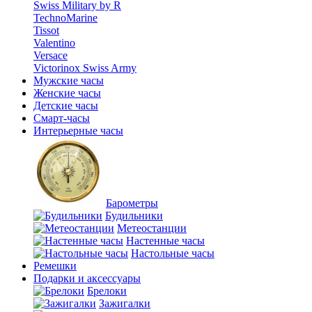
Swiss Military by R
TechnoMarine
Tissot
Valentino
Versace
Victorinox Swiss Army
Мужские часы
Женские часы
Детские часы
Смарт-часы
Интерьерные часы
Барометры
Будильники
Метеостанции
Настенные часы
Настольные часы
Ремешки
Подарки и аксессуары
Брелоки
Зажигалки