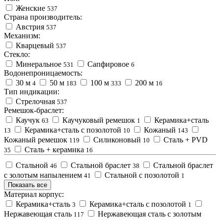
Женские
537
Страна производитель:
Австрия
537
Механизм:
Кварцевый
537
Стекло:
Минеральное
Сапфировое
531
6
Водонепроницаемость:
30 м
50 м
100 м
200 м
4
183
333
16
Тип индикации:
Стрелочная
537
Ремешок-браслет:
Каучук
Каучуковый ремешок
Керамика+сталь
63
1
Керамика+сталь c позолотой
Кожаный
13
10
143
Кожаный ремешок
Силиконовый
Сталь + PVD
119
10
Сталь + керамика
35
16
Стальной
Стальной браслет
Стальной браслет
46
38
с золотым напылением
Стальной с позолотой
41
1
Показать все
Материал корпус:
Керамика+сталь
Керамика+сталь с позолотой
3
1
Нержавеющая сталь
Нержавеющая сталь с золотым
117