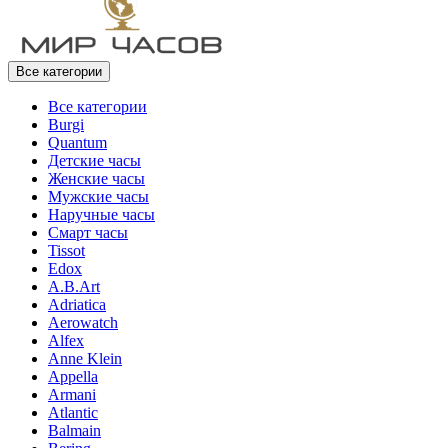
Все категории
Все категории
Burgi
Quantum
Детские часы
Женские часы
Мужские часы
Наручные часы
Смарт часы
Tissot
Edox
A.B.Art
Adriatica
Aerowatch
Alfex
Anne Klein
Appella
Armani
Atlantic
Balmain