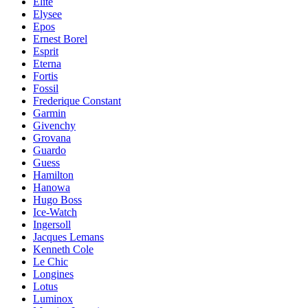
Elite
Elysee
Epos
Ernest Borel
Esprit
Eterna
Fortis
Fossil
Frederique Constant
Garmin
Givenchy
Grovana
Guardo
Guess
Hamilton
Hanowa
Hugo Boss
Ice-Watch
Ingersoll
Jacques Lemans
Kenneth Cole
Le Chic
Longines
Lotus
Luminox