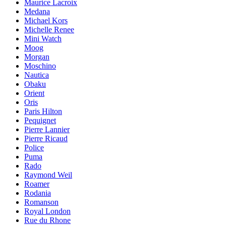
Maurice Lacroix
Medana
Michael Kors
Michelle Renee
Mini Watch
Moog
Morgan
Moschino
Nautica
Obaku
Orient
Oris
Paris Hilton
Pequignet
Pierre Lannier
Pierre Ricaud
Police
Puma
Rado
Raymond Weil
Roamer
Rodania
Romanson
Royal London
Rue du Rhone