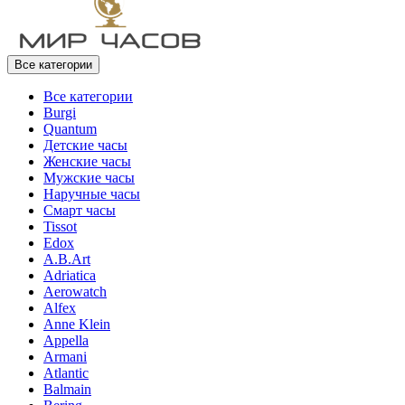
Все категории
Все категории
Burgi
Quantum
Детские часы
Женские часы
Мужские часы
Наручные часы
Смарт часы
Tissot
Edox
A.B.Art
Adriatica
Aerowatch
Alfex
Anne Klein
Appella
Armani
Atlantic
Balmain