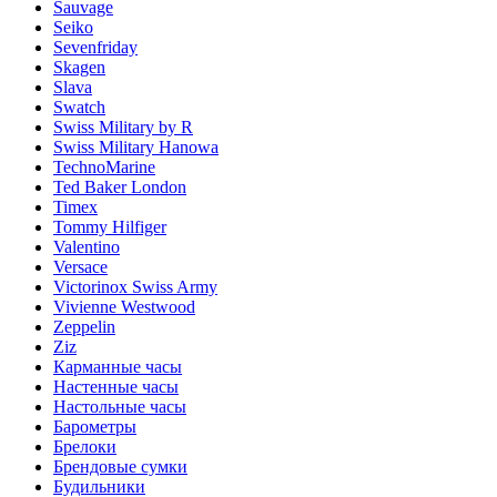
Sauvage
Seiko
Sevenfriday
Skagen
Slava
Swatch
Swiss Military by R
Swiss Military Hanowa
TechnoMarine
Ted Baker London
Timex
Tommy Hilfiger
Valentino
Versace
Victorinox Swiss Army
Vivienne Westwood
Zeppelin
Ziz
Карманные часы
Настенные часы
Настольные часы
Барометры
Брелоки
Брендовые сумки
Будильники