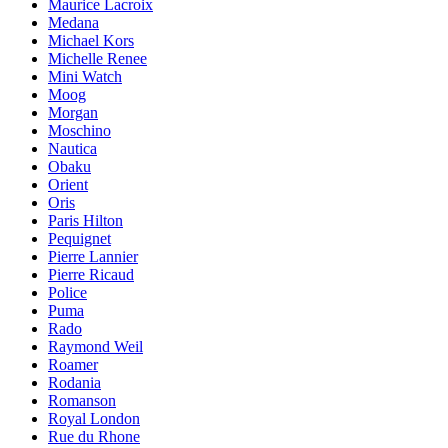
Maurice Lacroix
Medana
Michael Kors
Michelle Renee
Mini Watch
Moog
Morgan
Moschino
Nautica
Obaku
Orient
Oris
Paris Hilton
Pequignet
Pierre Lannier
Pierre Ricaud
Police
Puma
Rado
Raymond Weil
Roamer
Rodania
Romanson
Royal London
Rue du Rhone