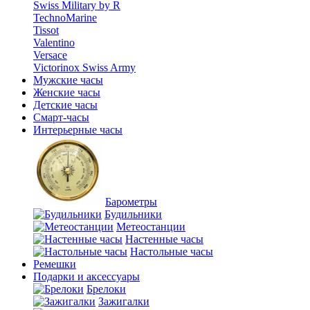
Swiss Military by R
TechnoMarine
Tissot
Valentino
Versace
Victorinox Swiss Army
Мужские часы
Женские часы
Детские часы
Смарт-часы
Интерьерные часы
Барометры
Будильники
Метеостанции
Настенные часы
Настольные часы
Ремешки
Подарки и аксессуары
Брелоки
Зажигалки