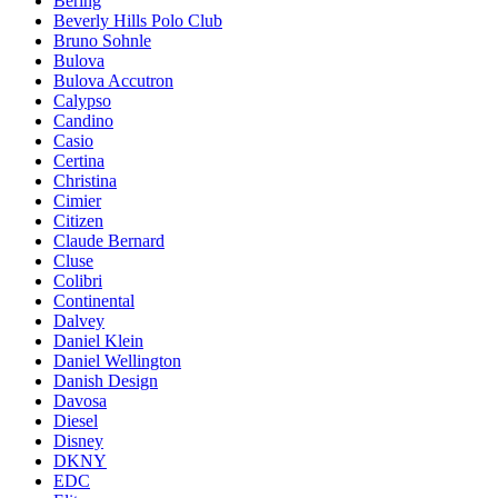
Bering
Beverly Hills Polo Club
Bruno Sohnle
Bulova
Bulova Accutron
Calypso
Candino
Casio
Certina
Christina
Cimier
Citizen
Claude Bernard
Cluse
Colibri
Continental
Dalvey
Daniel Klein
Daniel Wellington
Danish Design
Davosa
Diesel
Disney
DKNY
EDC