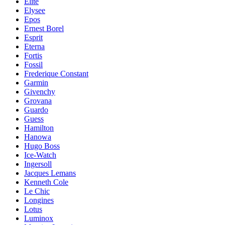
Elite
Elysee
Epos
Ernest Borel
Esprit
Eterna
Fortis
Fossil
Frederique Constant
Garmin
Givenchy
Grovana
Guardo
Guess
Hamilton
Hanowa
Hugo Boss
Ice-Watch
Ingersoll
Jacques Lemans
Kenneth Cole
Le Chic
Longines
Lotus
Luminox