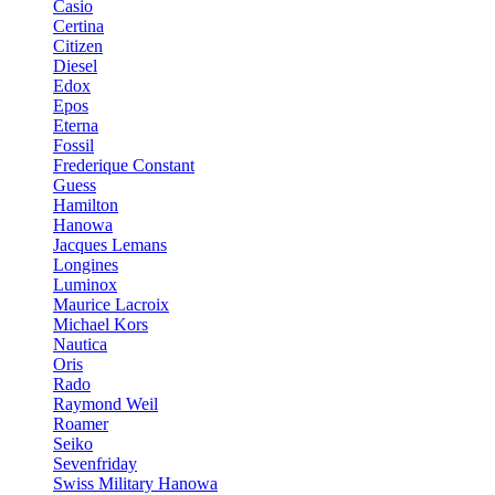
Casio
Certina
Citizen
Diesel
Edox
Epos
Eterna
Fossil
Frederique Constant
Guess
Hamilton
Hanowa
Jacques Lemans
Longines
Luminox
Maurice Lacroix
Michael Kors
Nautica
Oris
Rado
Raymond Weil
Roamer
Seiko
Sevenfriday
Swiss Military Hanowa