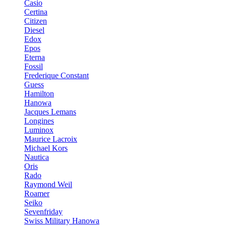
Casio
Certina
Citizen
Diesel
Edox
Epos
Eterna
Fossil
Frederique Constant
Guess
Hamilton
Hanowa
Jacques Lemans
Longines
Luminox
Maurice Lacroix
Michael Kors
Nautica
Oris
Rado
Raymond Weil
Roamer
Seiko
Sevenfriday
Swiss Military Hanowa