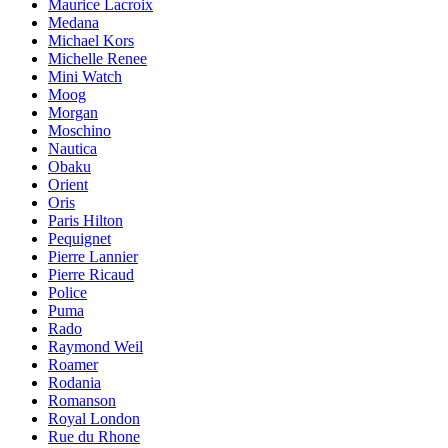
Maurice Lacroix
Medana
Michael Kors
Michelle Renee
Mini Watch
Moog
Morgan
Moschino
Nautica
Obaku
Orient
Oris
Paris Hilton
Pequignet
Pierre Lannier
Pierre Ricaud
Police
Puma
Rado
Raymond Weil
Roamer
Rodania
Romanson
Royal London
Rue du Rhone