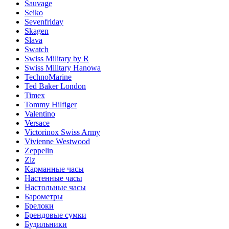
Sauvage
Seiko
Sevenfriday
Skagen
Slava
Swatch
Swiss Military by R
Swiss Military Hanowa
TechnoMarine
Ted Baker London
Timex
Tommy Hilfiger
Valentino
Versace
Victorinox Swiss Army
Vivienne Westwood
Zeppelin
Ziz
Карманные часы
Настенные часы
Настольные часы
Барометры
Брелоки
Брендовые сумки
Будильники