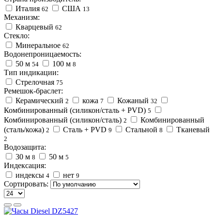
Италия
США
62
13
Механизм:
Кварцевый
62
Стекло:
Минеральное
62
Водонепроницаемость:
50 м
100 м
54
8
Тип индикации:
Стрелочная
75
Ремешок-браслет:
Керамический
кожа
Кожаный
2
7
32
Комбинированный (силикон/сталь + PVD)
5
Комбинированный (силикон/сталь)
Комбинированный
2
(сталь/кожа)
Сталь + PVD
Стальной
Тканевый
2
9
8
2
Водозащита:
30 м
50 м
8
5
Индексация:
индексы
нет
4
9
Сортировать: