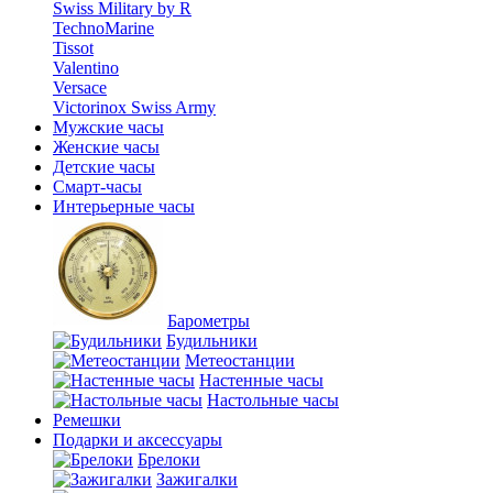
Swiss Military by R
TechnoMarine
Tissot
Valentino
Versace
Victorinox Swiss Army
Мужские часы
Женские часы
Детские часы
Смарт-часы
Интерьерные часы
Барометры
Будильники
Метеостанции
Настенные часы
Настольные часы
Ремешки
Подарки и аксессуары
Брелоки
Зажигалки