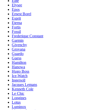
Elite
Elysee
Epos
Ernest Borel
Esprit
Eterna
Fortis
Fossil
Frederique Constant
Garmin
Givenchy
Grovana
Guardo
Guess
Hamilton
Hanowa
Hugo Boss
Ice-Watch
Ingersoll
Jacques Lemans
Kenneth Cole
Le Chic
Longines
Lotus
Luminox