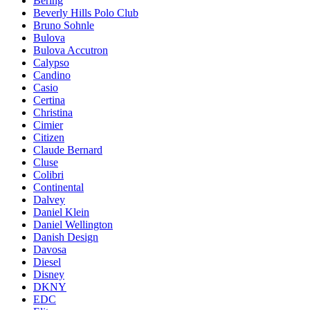
Bering
Beverly Hills Polo Club
Bruno Sohnle
Bulova
Bulova Accutron
Calypso
Candino
Casio
Certina
Christina
Cimier
Citizen
Claude Bernard
Cluse
Colibri
Continental
Dalvey
Daniel Klein
Daniel Wellington
Danish Design
Davosa
Diesel
Disney
DKNY
EDC