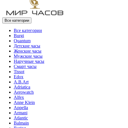
Все категории
Все категории
Burgi
Quantum
Детские часы
Женские часы
Мужские часы
Наручные часы
Смарт часы
Tissot
Edox
A.B.Art
Adriatica
Aerowatch
Alfex
Anne Klein
Appella
Armani
Atlantic
Balmain