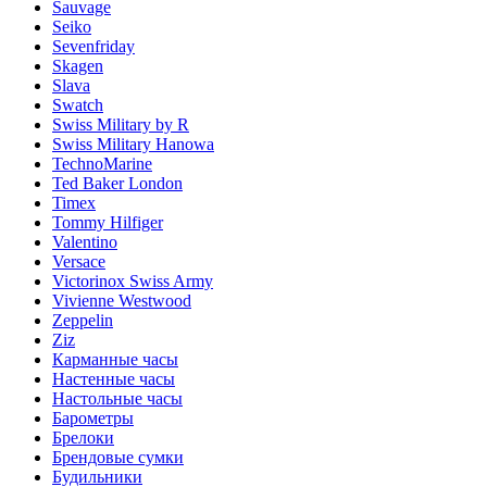
Sauvage
Seiko
Sevenfriday
Skagen
Slava
Swatch
Swiss Military by R
Swiss Military Hanowa
TechnoMarine
Ted Baker London
Timex
Tommy Hilfiger
Valentino
Versace
Victorinox Swiss Army
Vivienne Westwood
Zeppelin
Ziz
Карманные часы
Настенные часы
Настольные часы
Барометры
Брелоки
Брендовые сумки
Будильники