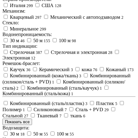
Италия
США
299
128
Механизм:
Кварцевый
Механический с автоподзаводом
297
2
Стекло:
Минеральное
299
Водонепроницаемость:
30 м
50 м
100 м
46
155
98
Тип индикации:
Стрелочная
Стрелочная и электронная
387
28
Электронная
12
Ремешок-браслет:
Каучук
Керамический
кожа
Кожаный
36
3
76
173
Комбинированный (кожа/ткань)
Комбинированный
3
(силикон/сталь + PVD)
Комбинированный (силикон/
1
сталь)
Комбинированный (сталь/каучук)
2
1
Комбинированный (сталь/кожа)
1
Комбинированный (сталь/пластик)
Пластик
3
5
Полимер
Силиконовый
Сталь + PVD
1
7
29
Стальной
Тканевый
ткань
27
7
6
Показать все
Водозащита:
30 м
50 м
100 м
18
55
55