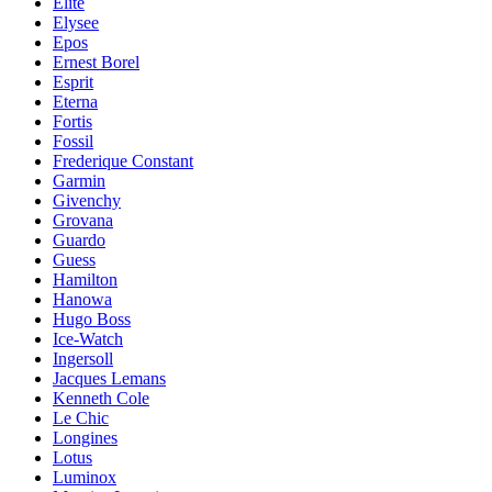
Elite
Elysee
Epos
Ernest Borel
Esprit
Eterna
Fortis
Fossil
Frederique Constant
Garmin
Givenchy
Grovana
Guardo
Guess
Hamilton
Hanowa
Hugo Boss
Ice-Watch
Ingersoll
Jacques Lemans
Kenneth Cole
Le Chic
Longines
Lotus
Luminox