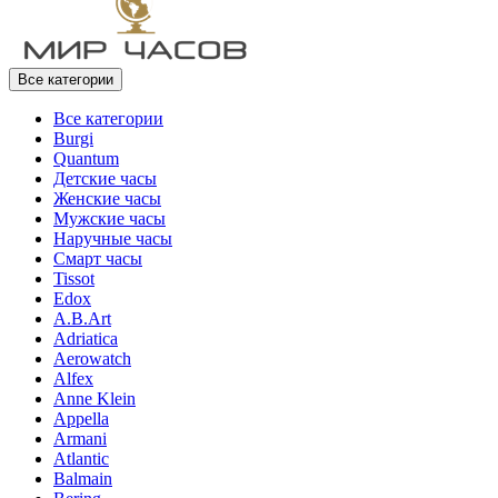
Все категории
Все категории
Burgi
Quantum
Детские часы
Женские часы
Мужские часы
Наручные часы
Смарт часы
Tissot
Edox
A.B.Art
Adriatica
Aerowatch
Alfex
Anne Klein
Appella
Armani
Atlantic
Balmain