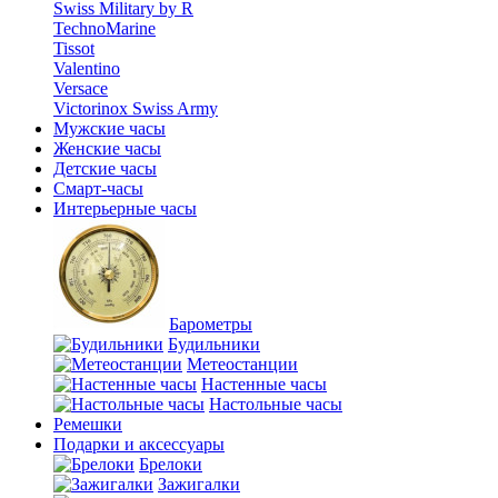
Swiss Military by R
TechnoMarine
Tissot
Valentino
Versace
Victorinox Swiss Army
Мужские часы
Женские часы
Детские часы
Смарт-часы
Интерьерные часы
Барометры
Будильники
Метеостанции
Настенные часы
Настольные часы
Ремешки
Подарки и аксессуары
Брелоки
Зажигалки