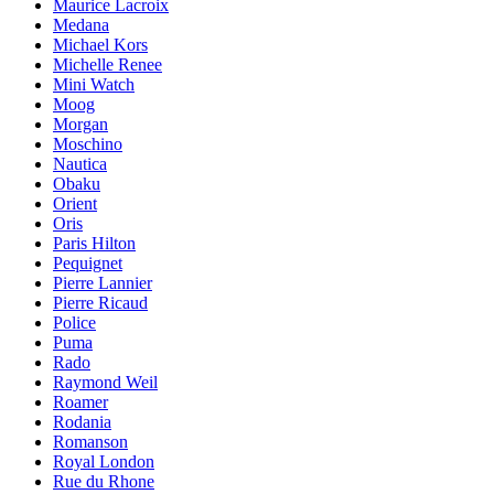
Maurice Lacroix
Medana
Michael Kors
Michelle Renee
Mini Watch
Moog
Morgan
Moschino
Nautica
Obaku
Orient
Oris
Paris Hilton
Pequignet
Pierre Lannier
Pierre Ricaud
Police
Puma
Rado
Raymond Weil
Roamer
Rodania
Romanson
Royal London
Rue du Rhone