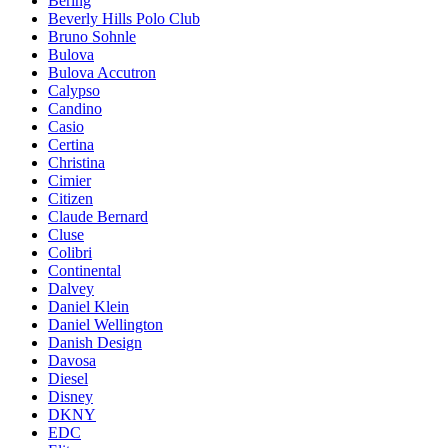
Bering
Beverly Hills Polo Club
Bruno Sohnle
Bulova
Bulova Accutron
Calypso
Candino
Casio
Certina
Christina
Cimier
Citizen
Claude Bernard
Cluse
Colibri
Continental
Dalvey
Daniel Klein
Daniel Wellington
Danish Design
Davosa
Diesel
Disney
DKNY
EDC