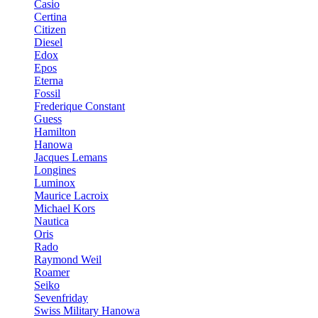
Casio
Certina
Citizen
Diesel
Edox
Epos
Eterna
Fossil
Frederique Constant
Guess
Hamilton
Hanowa
Jacques Lemans
Longines
Luminox
Maurice Lacroix
Michael Kors
Nautica
Oris
Rado
Raymond Weil
Roamer
Seiko
Sevenfriday
Swiss Military Hanowa