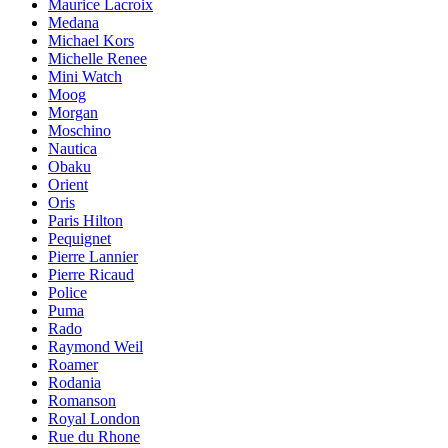
Maurice Lacroix
Medana
Michael Kors
Michelle Renee
Mini Watch
Moog
Morgan
Moschino
Nautica
Obaku
Orient
Oris
Paris Hilton
Pequignet
Pierre Lannier
Pierre Ricaud
Police
Puma
Rado
Raymond Weil
Roamer
Rodania
Romanson
Royal London
Rue du Rhone