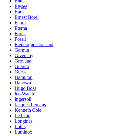
Elite
Elysee
Epos
Ernest Borel
Esprit
Eterna
Fortis
Fossil
Frederique Constant
Garmin
Givenchy
Grovana
Guardo
Guess
Hamilton
Hanowa
Hugo Boss
Ice-Watch
Ingersoll
Jacques Lemans
Kenneth Cole
Le Chic
Longines
Lotus
Luminox