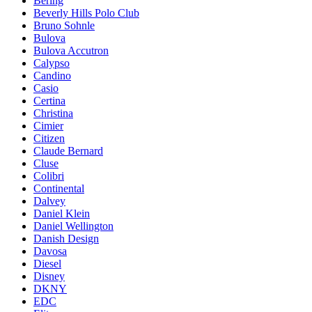
Bering
Beverly Hills Polo Club
Bruno Sohnle
Bulova
Bulova Accutron
Calypso
Candino
Casio
Certina
Christina
Cimier
Citizen
Claude Bernard
Cluse
Colibri
Continental
Dalvey
Daniel Klein
Daniel Wellington
Danish Design
Davosa
Diesel
Disney
DKNY
EDC