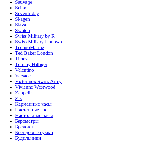
Sauvage
Seiko
Sevenfriday
Skagen
Slava
Swatch
Swiss Military by R
Swiss Military Hanowa
TechnoMarine
Ted Baker London
Timex
Tommy Hilfiger
Valentino
Versace
Victorinox Swiss Army
Vivienne Westwood
Zeppelin
Ziz
Карманные часы
Настенные часы
Настольные часы
Барометры
Брелоки
Брендовые сумки
Будильники