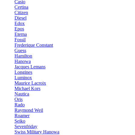
Casio
Certina
Citizen
Diesel
Edox
Epos
Eterna
Fossil
Frederique Constant
Guess
Hamilton
Hanowa
Jacques Lemans
Longines
Luminox
Maurice Lacroix
Michael Kors
Nautica
Oris
Rado
Raymond Weil
Roamer
Seiko
Sevenfriday
Swiss Military Hanowa