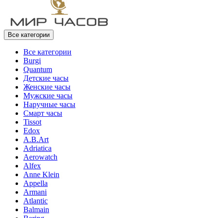
Все категории
Все категории
Burgi
Quantum
Детские часы
Женские часы
Мужские часы
Наручные часы
Смарт часы
Tissot
Edox
A.B.Art
Adriatica
Aerowatch
Alfex
Anne Klein
Appella
Armani
Atlantic
Balmain