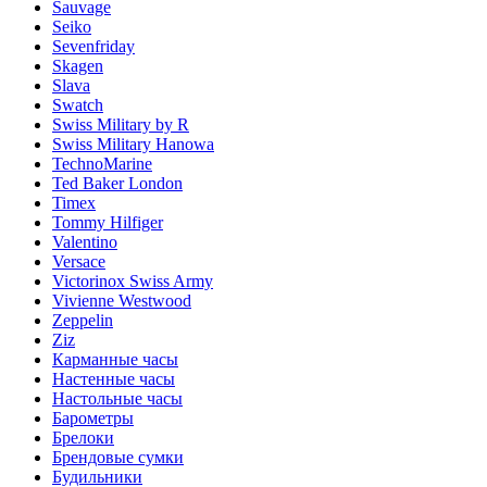
Sauvage
Seiko
Sevenfriday
Skagen
Slava
Swatch
Swiss Military by R
Swiss Military Hanowa
TechnoMarine
Ted Baker London
Timex
Tommy Hilfiger
Valentino
Versace
Victorinox Swiss Army
Vivienne Westwood
Zeppelin
Ziz
Карманные часы
Настенные часы
Настольные часы
Барометры
Брелоки
Брендовые сумки
Будильники