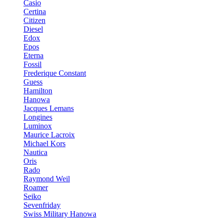
Casio
Certina
Citizen
Diesel
Edox
Epos
Eterna
Fossil
Frederique Constant
Guess
Hamilton
Hanowa
Jacques Lemans
Longines
Luminox
Maurice Lacroix
Michael Kors
Nautica
Oris
Rado
Raymond Weil
Roamer
Seiko
Sevenfriday
Swiss Military Hanowa