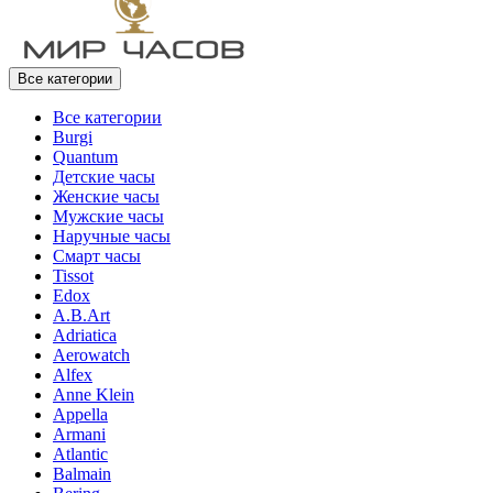
Все категории
Все категории
Burgi
Quantum
Детские часы
Женские часы
Мужские часы
Наручные часы
Смарт часы
Tissot
Edox
A.B.Art
Adriatica
Aerowatch
Alfex
Anne Klein
Appella
Armani
Atlantic
Balmain