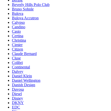
Bering
Beverly Hills Polo Club
Bruno Sohnle
Bulova
Bulova Accutron
Calypso
Candino
Casio
Certina
Christina
Cimier
Citizen
Claude Bernard
Cluse
Colibri
Continental
Dalvey
Daniel Klein
Daniel Wellington
Danish Design
Davosa
Diesel
Disney
DKNY
EDC