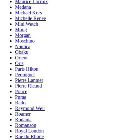
Maurice Lacroix
Medana
Michael Kors
Michelle Renee
Mini Watch
Moog
Morgan
Moschino
Nautica
Obaku
Orient
Oris
Paris Hilton
Pequignet
Pierre Lannier
Pierre Ricaud
Police
Puma
Rado
Raymond Weil
Roamer
Rodania
Romanson
Royal London
Rue du Rhone