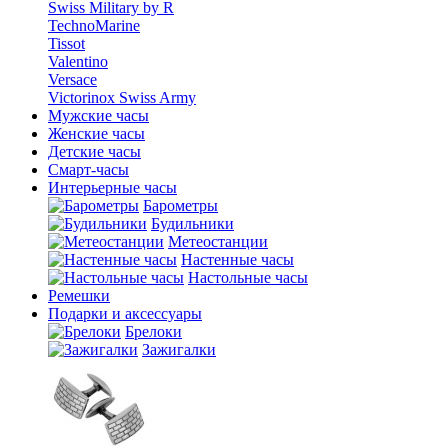
Swiss Military by R
TechnoMarine
Tissot
Valentino
Versace
Victorinox Swiss Army
Мужские часы
Женские часы
Детские часы
Смарт-часы
Интерьерные часы
Барометры
Будильники
Метеостанции
Настенные часы
Настольные часы
Ремешки
Подарки и аксессуары
Брелоки
Зажигалки