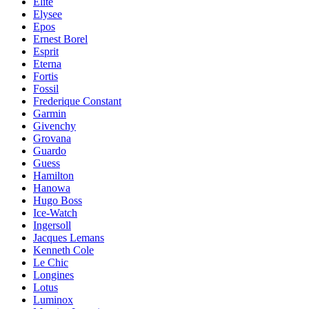
Elite
Elysee
Epos
Ernest Borel
Esprit
Eterna
Fortis
Fossil
Frederique Constant
Garmin
Givenchy
Grovana
Guardo
Guess
Hamilton
Hanowa
Hugo Boss
Ice-Watch
Ingersoll
Jacques Lemans
Kenneth Cole
Le Chic
Longines
Lotus
Luminox