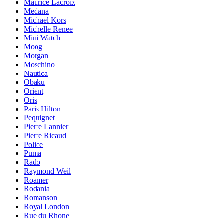
Maurice Lacroix
Medana
Michael Kors
Michelle Renee
Mini Watch
Moog
Morgan
Moschino
Nautica
Obaku
Orient
Oris
Paris Hilton
Pequignet
Pierre Lannier
Pierre Ricaud
Police
Puma
Rado
Raymond Weil
Roamer
Rodania
Romanson
Royal London
Rue du Rhone