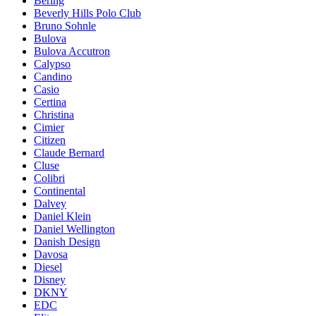
Bering
Beverly Hills Polo Club
Bruno Sohnle
Bulova
Bulova Accutron
Calypso
Candino
Casio
Certina
Christina
Cimier
Citizen
Claude Bernard
Cluse
Colibri
Continental
Dalvey
Daniel Klein
Daniel Wellington
Danish Design
Davosa
Diesel
Disney
DKNY
EDC