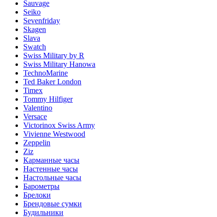
Sauvage
Seiko
Sevenfriday
Skagen
Slava
Swatch
Swiss Military by R
Swiss Military Hanowa
TechnoMarine
Ted Baker London
Timex
Tommy Hilfiger
Valentino
Versace
Victorinox Swiss Army
Vivienne Westwood
Zeppelin
Ziz
Карманные часы
Настенные часы
Настольные часы
Барометры
Брелоки
Брендовые сумки
Будильники