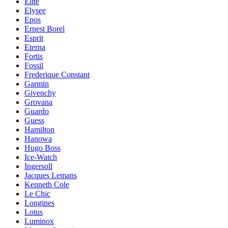
Elite
Elysee
Epos
Ernest Borel
Esprit
Eterna
Fortis
Fossil
Frederique Constant
Garmin
Givenchy
Grovana
Guardo
Guess
Hamilton
Hanowa
Hugo Boss
Ice-Watch
Ingersoll
Jacques Lemans
Kenneth Cole
Le Chic
Longines
Lotus
Luminox