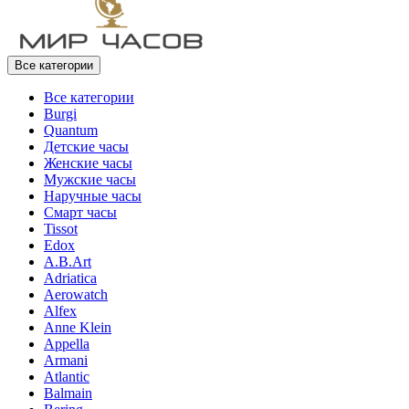
Все категории
Все категории
Burgi
Quantum
Детские часы
Женские часы
Мужские часы
Наручные часы
Смарт часы
Tissot
Edox
A.B.Art
Adriatica
Aerowatch
Alfex
Anne Klein
Appella
Armani
Atlantic
Balmain