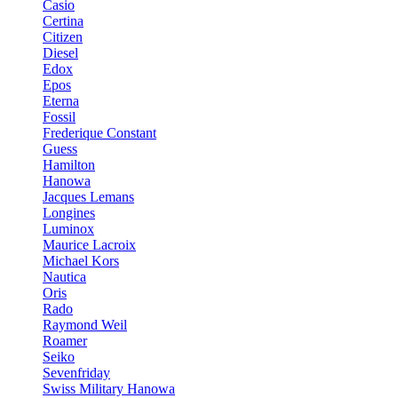
Casio
Certina
Citizen
Diesel
Edox
Epos
Eterna
Fossil
Frederique Constant
Guess
Hamilton
Hanowa
Jacques Lemans
Longines
Luminox
Maurice Lacroix
Michael Kors
Nautica
Oris
Rado
Raymond Weil
Roamer
Seiko
Sevenfriday
Swiss Military Hanowa