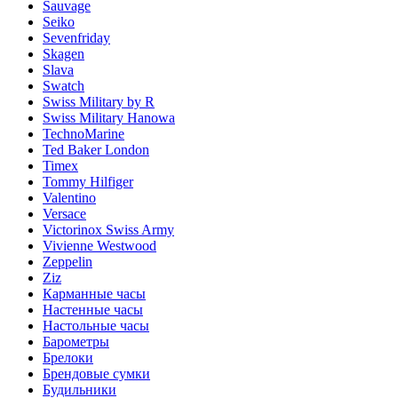
Sauvage
Seiko
Sevenfriday
Skagen
Slava
Swatch
Swiss Military by R
Swiss Military Hanowa
TechnoMarine
Ted Baker London
Timex
Tommy Hilfiger
Valentino
Versace
Victorinox Swiss Army
Vivienne Westwood
Zeppelin
Ziz
Карманные часы
Настенные часы
Настольные часы
Барометры
Брелоки
Брендовые сумки
Будильники