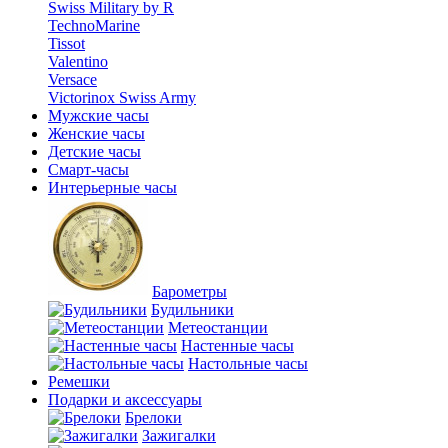
Swiss Military by R
TechnoMarine
Tissot
Valentino
Versace
Victorinox Swiss Army
Мужские часы
Женские часы
Детские часы
Смарт-часы
Интерьерные часы
Барометры
Будильники
Метеостанции
Настенные часы
Настольные часы
Ремешки
Подарки и аксессуары
Брелоки
Зажигалки