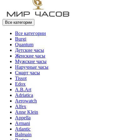
Все категории
Все категории
Burgi
Quantum
Детские часы
Женские часы
Мужские часы
Наручные часы
Смарт часы
Tissot
Edox
A.B.Art
Adriatica
Aerowatch
Alfex
Anne Klein
Appella
Armani
Atlantic
Balmain