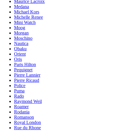
Maurice Lacroix
Medana
Michael Kors
Michelle Renee
Mini Watch
Moog
Morgan
Moschino
Nautica
Obaku
Orient
Oris
Paris Hilton
Pequignet
Pierre Lannier
Pierre Ricaud
Police
Puma
Rado
Raymond Weil
Roamer
Rodania
Romanson
Royal London
Rue du Rhone