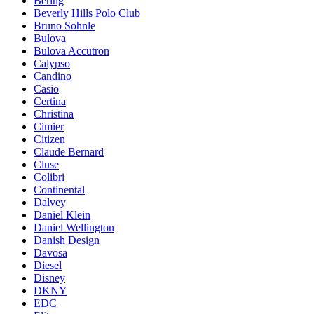
Bering
Beverly Hills Polo Club
Bruno Sohnle
Bulova
Bulova Accutron
Calypso
Candino
Casio
Certina
Christina
Cimier
Citizen
Claude Bernard
Cluse
Colibri
Continental
Dalvey
Daniel Klein
Daniel Wellington
Danish Design
Davosa
Diesel
Disney
DKNY
EDC