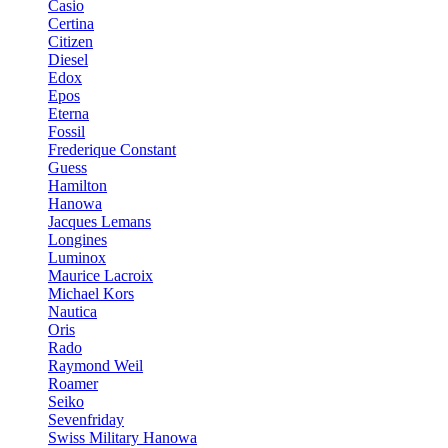
Casio
Certina
Citizen
Diesel
Edox
Epos
Eterna
Fossil
Frederique Constant
Guess
Hamilton
Hanowa
Jacques Lemans
Longines
Luminox
Maurice Lacroix
Michael Kors
Nautica
Oris
Rado
Raymond Weil
Roamer
Seiko
Sevenfriday
Swiss Military Hanowa