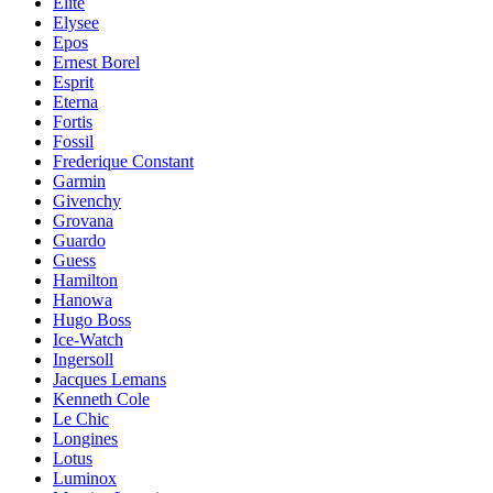
Elite
Elysee
Epos
Ernest Borel
Esprit
Eterna
Fortis
Fossil
Frederique Constant
Garmin
Givenchy
Grovana
Guardo
Guess
Hamilton
Hanowa
Hugo Boss
Ice-Watch
Ingersoll
Jacques Lemans
Kenneth Cole
Le Chic
Longines
Lotus
Luminox