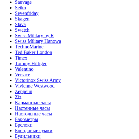
Sauvage
Seiko
Sevenfriday
Skagen
Slava
Swatch
Swiss Military by R
Swiss Military Hanowa
TechnoMarine
Ted Baker London
Timex
Tommy Hilfiger
Valentino
Versace
Victorinox Swiss Army
Vivienne Westwood
Zeppelin
Ziz
Карманные часы
Настенные часы
Настольные часы
Барометры
Брелоки
Брендовые сумки
Будильники