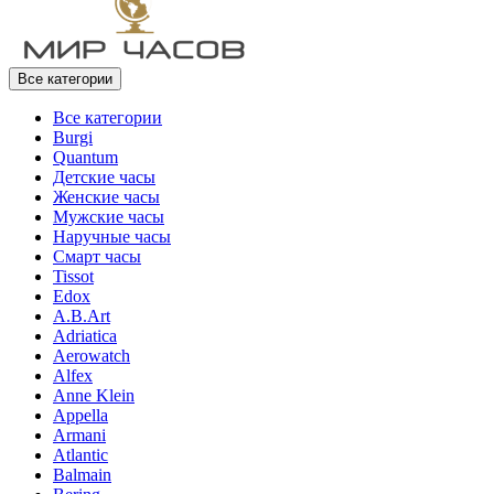
Все категории
Все категории
Burgi
Quantum
Детские часы
Женские часы
Мужские часы
Наручные часы
Смарт часы
Tissot
Edox
A.B.Art
Adriatica
Aerowatch
Alfex
Anne Klein
Appella
Armani
Atlantic
Balmain