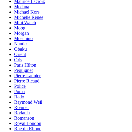
Maurice Lacroix
Medana
Michael Kors
Michelle Renee
Mini Watch
Moog
Morgan
Moschino
Nautica
Obaku
Orient
Oris
Paris Hilton
Pequignet
Pierre Lannier
Pierre Ricaud
Police
Puma
Rado
Raymond Weil
Roamer
Rodania
Romanson
Royal London
Rue du Rhone