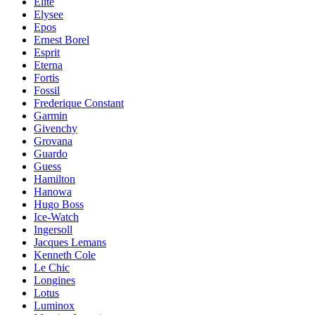
Elite
Elysee
Epos
Ernest Borel
Esprit
Eterna
Fortis
Fossil
Frederique Constant
Garmin
Givenchy
Grovana
Guardo
Guess
Hamilton
Hanowa
Hugo Boss
Ice-Watch
Ingersoll
Jacques Lemans
Kenneth Cole
Le Chic
Longines
Lotus
Luminox