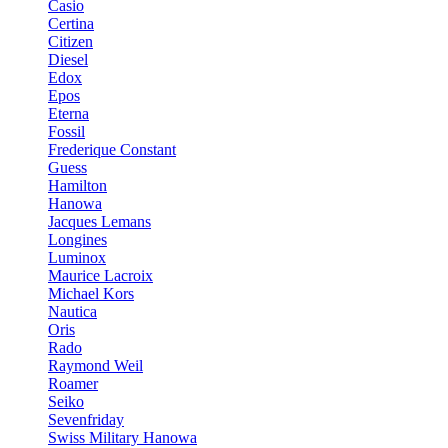
Casio
Certina
Citizen
Diesel
Edox
Epos
Eterna
Fossil
Frederique Constant
Guess
Hamilton
Hanowa
Jacques Lemans
Longines
Luminox
Maurice Lacroix
Michael Kors
Nautica
Oris
Rado
Raymond Weil
Roamer
Seiko
Sevenfriday
Swiss Military Hanowa