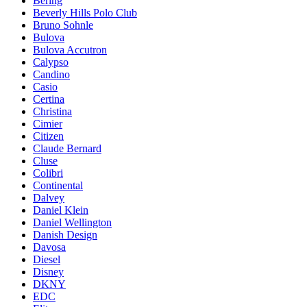
Bering
Beverly Hills Polo Club
Bruno Sohnle
Bulova
Bulova Accutron
Calypso
Candino
Casio
Certina
Christina
Cimier
Citizen
Claude Bernard
Cluse
Colibri
Continental
Dalvey
Daniel Klein
Daniel Wellington
Danish Design
Davosa
Diesel
Disney
DKNY
EDC