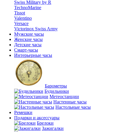
Swiss Military by R
TechnoMarine
Tissot
Valentino
Versace
Victorinox Swiss Army
Мужские часы
Женские часы
Детские часы
Смарт-часы
Интерьерные часы
Барометры
Будильники
Метеостанции
Настенные часы
Настольные часы
Ремешки
Подарки и аксессуары
Брелоки
Зажигалки