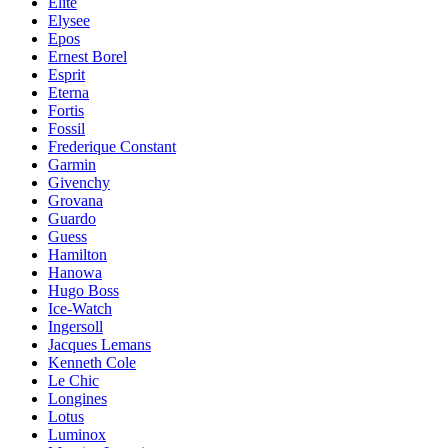
Elite
Elysee
Epos
Ernest Borel
Esprit
Eterna
Fortis
Fossil
Frederique Constant
Garmin
Givenchy
Grovana
Guardo
Guess
Hamilton
Hanowa
Hugo Boss
Ice-Watch
Ingersoll
Jacques Lemans
Kenneth Cole
Le Chic
Longines
Lotus
Luminox