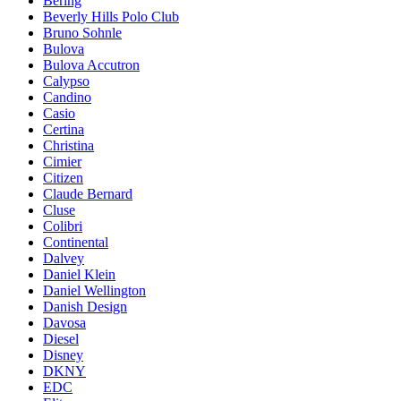
Bering
Beverly Hills Polo Club
Bruno Sohnle
Bulova
Bulova Accutron
Calypso
Candino
Casio
Certina
Christina
Cimier
Citizen
Claude Bernard
Cluse
Colibri
Continental
Dalvey
Daniel Klein
Daniel Wellington
Danish Design
Davosa
Diesel
Disney
DKNY
EDC