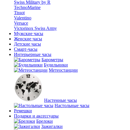
Swiss Military by R
TechnoMarine
Tissot
Valentino
Versace
Victorinox Swiss Army
Мужские часы
Женские часы
Детские часы
Смарт-часы
Интерьерные часы
Барометры
Будильники
Метеостанции
Настенные часы
Настольные часы
Ремешки
Подарки и аксессуары
Брелоки
Зажигалки