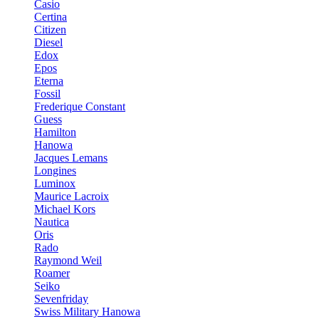
Casio
Certina
Citizen
Diesel
Edox
Epos
Eterna
Fossil
Frederique Constant
Guess
Hamilton
Hanowa
Jacques Lemans
Longines
Luminox
Maurice Lacroix
Michael Kors
Nautica
Oris
Rado
Raymond Weil
Roamer
Seiko
Sevenfriday
Swiss Military Hanowa