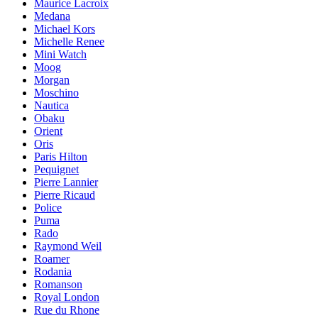
Maurice Lacroix
Medana
Michael Kors
Michelle Renee
Mini Watch
Moog
Morgan
Moschino
Nautica
Obaku
Orient
Oris
Paris Hilton
Pequignet
Pierre Lannier
Pierre Ricaud
Police
Puma
Rado
Raymond Weil
Roamer
Rodania
Romanson
Royal London
Rue du Rhone