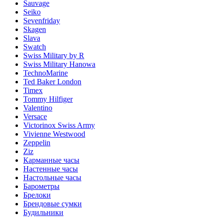
Sauvage
Seiko
Sevenfriday
Skagen
Slava
Swatch
Swiss Military by R
Swiss Military Hanowa
TechnoMarine
Ted Baker London
Timex
Tommy Hilfiger
Valentino
Versace
Victorinox Swiss Army
Vivienne Westwood
Zeppelin
Ziz
Карманные часы
Настенные часы
Настольные часы
Барометры
Брелоки
Брендовые сумки
Будильники