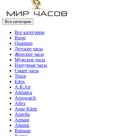
Все категории
Все категории
Burgi
Quantum
Детские часы
Женские часы
Мужские часы
Наручные часы
Смарт часы
Tissot
Edox
A.B.Art
Adriatica
Aerowatch
Alfex
Anne Klein
Appella
Armani
Atlantic
Balmain