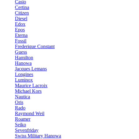
Casio
Certina
Citizen
Diesel
Edox
Epos
Eterna
Fossil
Frederique Constant
Guess
Hamilton
Hanowa
Jacques Lemans
Longines
Luminox
Maurice Lacroix
Michael Kors
Nautica
Oris
Rado
Raymond Weil
Roamer
Seiko
Sevenfriday
Swiss Military Hanowa