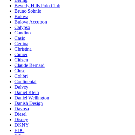
Bering
Beverly Hills Polo Club
Bruno Sohnle
Bulova
Bulova Accutron
Calypso
Candino
Casio
Certina
Christina
Cimier
Citizen
Claude Bernard
Cluse
Colibri
Continental
Dalvey
Daniel Klein
Daniel Wellington
Danish Design
Davosa
Diesel
Disney
DKNY
EDC