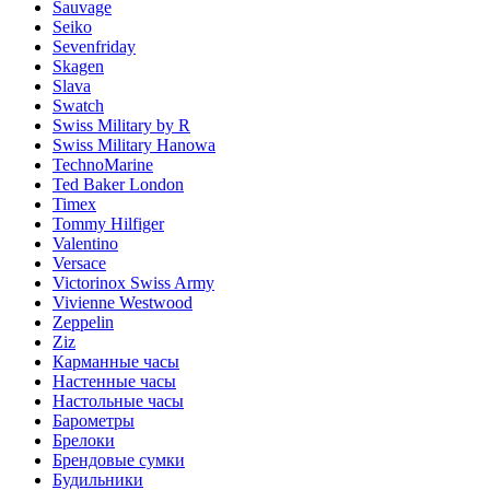
Sauvage
Seiko
Sevenfriday
Skagen
Slava
Swatch
Swiss Military by R
Swiss Military Hanowa
TechnoMarine
Ted Baker London
Timex
Tommy Hilfiger
Valentino
Versace
Victorinox Swiss Army
Vivienne Westwood
Zeppelin
Ziz
Карманные часы
Настенные часы
Настольные часы
Барометры
Брелоки
Брендовые сумки
Будильники