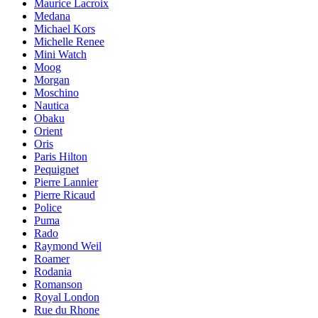
Maurice Lacroix
Medana
Michael Kors
Michelle Renee
Mini Watch
Moog
Morgan
Moschino
Nautica
Obaku
Orient
Oris
Paris Hilton
Pequignet
Pierre Lannier
Pierre Ricaud
Police
Puma
Rado
Raymond Weil
Roamer
Rodania
Romanson
Royal London
Rue du Rhone