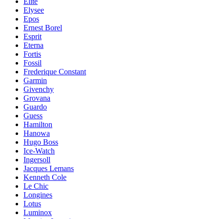
Elite
Elysee
Epos
Ernest Borel
Esprit
Eterna
Fortis
Fossil
Frederique Constant
Garmin
Givenchy
Grovana
Guardo
Guess
Hamilton
Hanowa
Hugo Boss
Ice-Watch
Ingersoll
Jacques Lemans
Kenneth Cole
Le Chic
Longines
Lotus
Luminox