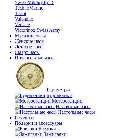
Swiss Military by R
TechnoMarine
Tissot
Valentino
Versace
Victorinox Swiss Army
Мужские часы
Женские часы
Детские часы
Смарт-часы
Интерьерные часы
Барометры
Будильники
Метеостанции
Настенные часы
Настольные часы
Ремешки
Подарки и аксессуары
Брелоки
Зажигалки