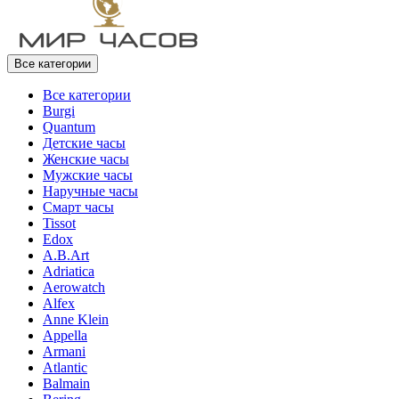
Все категории
Все категории
Burgi
Quantum
Детские часы
Женские часы
Мужские часы
Наручные часы
Смарт часы
Tissot
Edox
A.B.Art
Adriatica
Aerowatch
Alfex
Anne Klein
Appella
Armani
Atlantic
Balmain