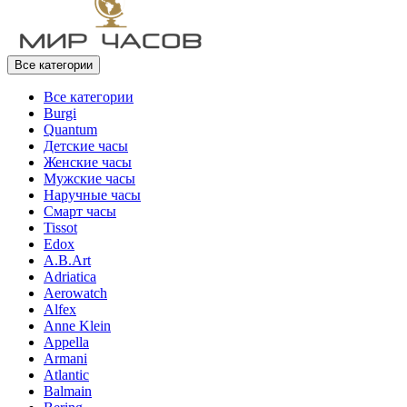
Все категории
Все категории
Burgi
Quantum
Детские часы
Женские часы
Мужские часы
Наручные часы
Смарт часы
Tissot
Edox
A.B.Art
Adriatica
Aerowatch
Alfex
Anne Klein
Appella
Armani
Atlantic
Balmain