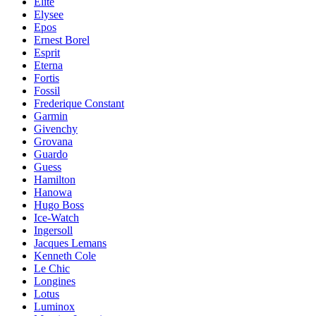
Elite
Elysee
Epos
Ernest Borel
Esprit
Eterna
Fortis
Fossil
Frederique Constant
Garmin
Givenchy
Grovana
Guardo
Guess
Hamilton
Hanowa
Hugo Boss
Ice-Watch
Ingersoll
Jacques Lemans
Kenneth Cole
Le Chic
Longines
Lotus
Luminox