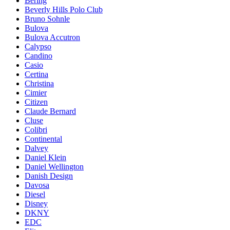
Bering
Beverly Hills Polo Club
Bruno Sohnle
Bulova
Bulova Accutron
Calypso
Candino
Casio
Certina
Christina
Cimier
Citizen
Claude Bernard
Cluse
Colibri
Continental
Dalvey
Daniel Klein
Daniel Wellington
Danish Design
Davosa
Diesel
Disney
DKNY
EDC