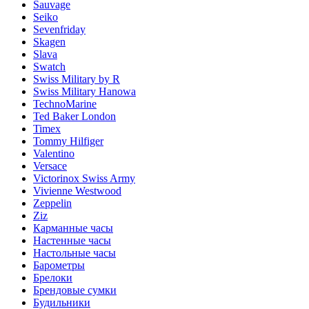
Sauvage
Seiko
Sevenfriday
Skagen
Slava
Swatch
Swiss Military by R
Swiss Military Hanowa
TechnoMarine
Ted Baker London
Timex
Tommy Hilfiger
Valentino
Versace
Victorinox Swiss Army
Vivienne Westwood
Zeppelin
Ziz
Карманные часы
Настенные часы
Настольные часы
Барометры
Брелоки
Брендовые сумки
Будильники