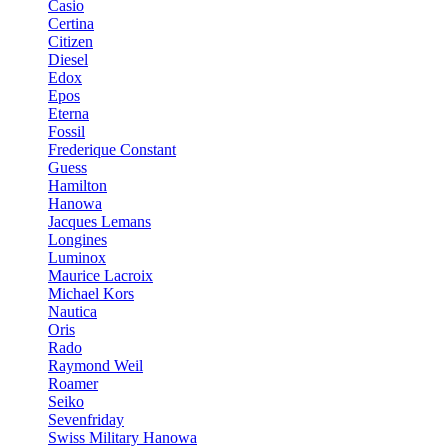
Casio
Certina
Citizen
Diesel
Edox
Epos
Eterna
Fossil
Frederique Constant
Guess
Hamilton
Hanowa
Jacques Lemans
Longines
Luminox
Maurice Lacroix
Michael Kors
Nautica
Oris
Rado
Raymond Weil
Roamer
Seiko
Sevenfriday
Swiss Military Hanowa