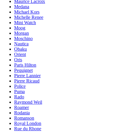
Maurice Lacroix
Medana
Michael Kors
Michelle Renee
Mini Watch
Moog
Morgan
Moschino
Nautica
Obaku
Orient
Oris
Paris Hilton
Pequignet
Pierre Lannier
Pierre Ricaud
Police
Puma
Rado
Raymond Weil
Roamer
Rodania
Romanson
Royal London
Rue du Rhone