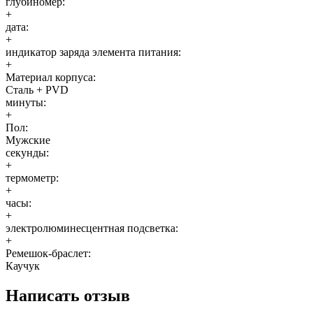
глубиномер:
+
дата:
+
индикатор зарядa элемента питания:
+
Материал корпуса:
Сталь + PVD
минуты:
+
Пол:
Мужские
секунды:
+
термометр:
+
часы:
+
электролюминесцентная подсветка:
+
Ремешок-браслет:
Каучук
Написать отзыв