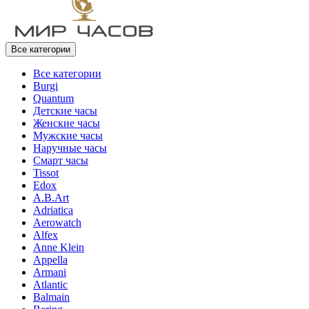
Все категории
Все категории
Burgi
Quantum
Детские часы
Женские часы
Мужские часы
Наручные часы
Смарт часы
Tissot
Edox
A.B.Art
Adriatica
Aerowatch
Alfex
Anne Klein
Appella
Armani
Atlantic
Balmain