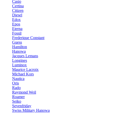
Casio
Certina
Citizen
Diesel
Edox
Epos
Eterna
Fossil
Frederique Constant
Guess
Hamilton
Hanowa
Jacques Lemans
Longines
Luminox
Maurice Lacroix
Michael Kors
Nautica
Oris
Rado
Raymond Weil
Roamer
Seiko
Sevenfriday
Swiss Military Hanowa