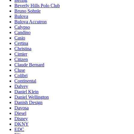
Bering
Beverly Hills Polo Club
Bruno Sohnle
Bulova
Bulova Accutron
Calypso
Candino
Casio
Certina
Christina
Cimier
Citizen
Claude Bernard
Cluse
Colibri
Continental
Dalvey
Daniel Klein
Daniel Wellington
Danish Design
Davosa
Diesel
Disney
DKNY
EDC