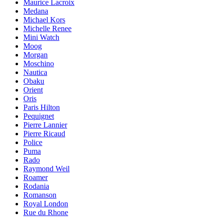
Maurice Lacroix
Medana
Michael Kors
Michelle Renee
Mini Watch
Moog
Morgan
Moschino
Nautica
Obaku
Orient
Oris
Paris Hilton
Pequignet
Pierre Lannier
Pierre Ricaud
Police
Puma
Rado
Raymond Weil
Roamer
Rodania
Romanson
Royal London
Rue du Rhone