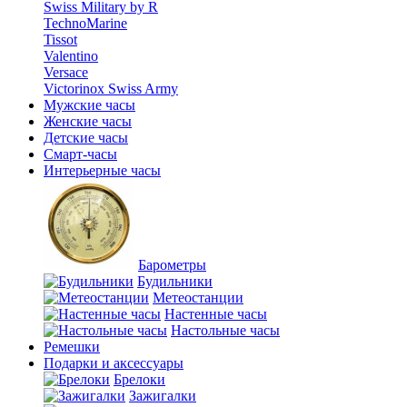
Swiss Military by R
TechnoMarine
Tissot
Valentino
Versace
Victorinox Swiss Army
Мужские часы
Женские часы
Детские часы
Смарт-часы
Интерьерные часы
Барометры
Будильники
Метеостанции
Настенные часы
Настольные часы
Ремешки
Подарки и аксессуары
Брелоки
Зажигалки