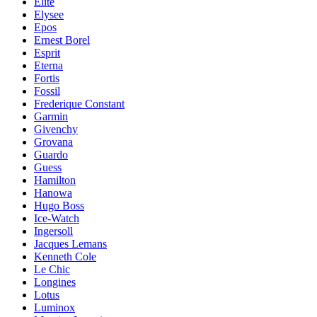
Elite
Elysee
Epos
Ernest Borel
Esprit
Eterna
Fortis
Fossil
Frederique Constant
Garmin
Givenchy
Grovana
Guardo
Guess
Hamilton
Hanowa
Hugo Boss
Ice-Watch
Ingersoll
Jacques Lemans
Kenneth Cole
Le Chic
Longines
Lotus
Luminox