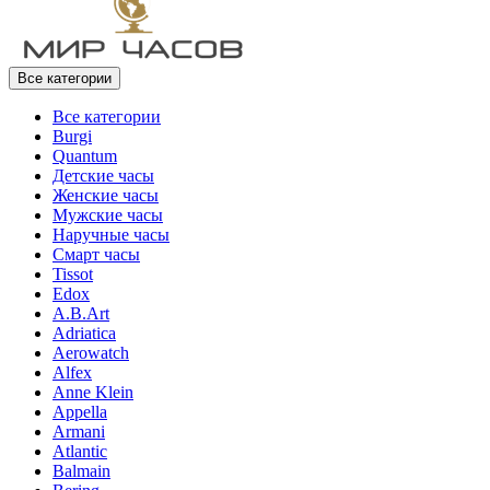
Все категории
Все категории
Burgi
Quantum
Детские часы
Женские часы
Мужские часы
Наручные часы
Смарт часы
Tissot
Edox
A.B.Art
Adriatica
Aerowatch
Alfex
Anne Klein
Appella
Armani
Atlantic
Balmain