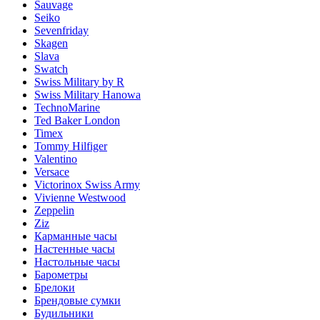
Sauvage
Seiko
Sevenfriday
Skagen
Slava
Swatch
Swiss Military by R
Swiss Military Hanowa
TechnoMarine
Ted Baker London
Timex
Tommy Hilfiger
Valentino
Versace
Victorinox Swiss Army
Vivienne Westwood
Zeppelin
Ziz
Карманные часы
Настенные часы
Настольные часы
Барометры
Брелоки
Брендовые сумки
Будильники