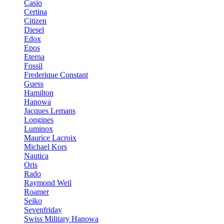
Casio
Certina
Citizen
Diesel
Edox
Epos
Eterna
Fossil
Frederique Constant
Guess
Hamilton
Hanowa
Jacques Lemans
Longines
Luminox
Maurice Lacroix
Michael Kors
Nautica
Oris
Rado
Raymond Weil
Roamer
Seiko
Sevenfriday
Swiss Military Hanowa