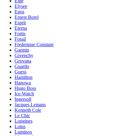
Elite
Elysee
Epos
Ernest Borel
Esprit
Eterna
Fortis
Fossil
Frederique Constant
Garmin
Givenchy
Grovana
Guardo
Guess
Hamilton
Hanowa
Hugo Boss
Ice-Watch
Ingersoll
Jacques Lemans
Kenneth Cole
Le Chic
Longines
Lotus
Luminox