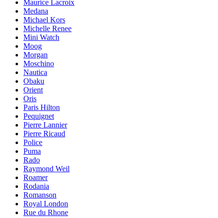
Maurice Lacroix
Medana
Michael Kors
Michelle Renee
Mini Watch
Moog
Morgan
Moschino
Nautica
Obaku
Orient
Oris
Paris Hilton
Pequignet
Pierre Lannier
Pierre Ricaud
Police
Puma
Rado
Raymond Weil
Roamer
Rodania
Romanson
Royal London
Rue du Rhone