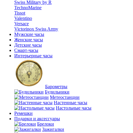
Swiss Military by R
TechnoMarine
Tissot
Valentino
Versace
Victorinox Swiss Army
Мужские часы
Женские часы
Детские часы
Смарт-часы
Интерьерные часы
Барометры
Будильники
Метеостанции
Настенные часы
Настольные часы
Ремешки
Подарки и аксессуары
Брелоки
Зажигалки