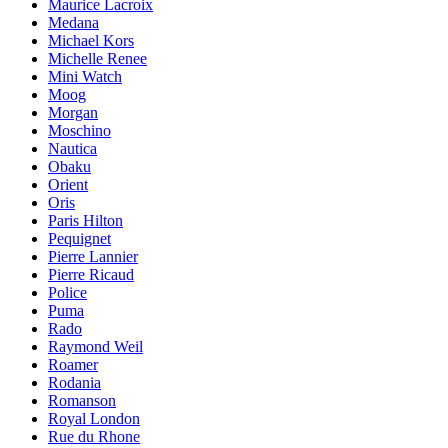
Maurice Lacroix
Medana
Michael Kors
Michelle Renee
Mini Watch
Moog
Morgan
Moschino
Nautica
Obaku
Orient
Oris
Paris Hilton
Pequignet
Pierre Lannier
Pierre Ricaud
Police
Puma
Rado
Raymond Weil
Roamer
Rodania
Romanson
Royal London
Rue du Rhone