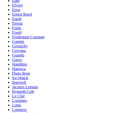
Elite
Elysee
Epos
Ernest Borel
Esprit
Eterna
Fortis
Fossil
Frederique Constant
Garmin
Givenchy
Grovana
Guardo
Guess
Hamilton
Hanowa
Hugo Boss
Ice-Watch
Ingersoll
Jacques Lemans
Kenneth Cole
Le Chic
Longines
Lotus
Luminox