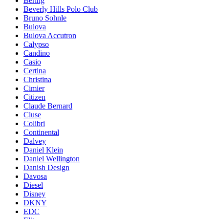
Bering
Beverly Hills Polo Club
Bruno Sohnle
Bulova
Bulova Accutron
Calypso
Candino
Casio
Certina
Christina
Cimier
Citizen
Claude Bernard
Cluse
Colibri
Continental
Dalvey
Daniel Klein
Daniel Wellington
Danish Design
Davosa
Diesel
Disney
DKNY
EDC