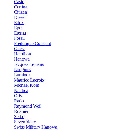
Casio
Certina
Citizen
Diesel
Edox
Epos
Eterna
Fossil
Frederique Constant
Guess
Hamilton
Hanowa
Jacques Lemans
Longines
Luminox
Maurice Lacroix
Michael Kors
Nautica
Oris
Rado
Raymond Weil
Roamer
Seiko
Sevenfriday
Swiss Military Hanowa