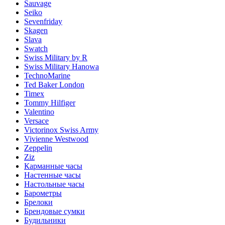
Sauvage
Seiko
Sevenfriday
Skagen
Slava
Swatch
Swiss Military by R
Swiss Military Hanowa
TechnoMarine
Ted Baker London
Timex
Tommy Hilfiger
Valentino
Versace
Victorinox Swiss Army
Vivienne Westwood
Zeppelin
Ziz
Карманные часы
Настенные часы
Настольные часы
Барометры
Брелоки
Брендовые сумки
Будильники