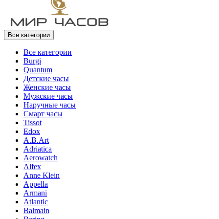
Все категории
Все категории
Burgi
Quantum
Детские часы
Женские часы
Мужские часы
Наручные часы
Смарт часы
Tissot
Edox
A.B.Art
Adriatica
Aerowatch
Alfex
Anne Klein
Appella
Armani
Atlantic
Balmain