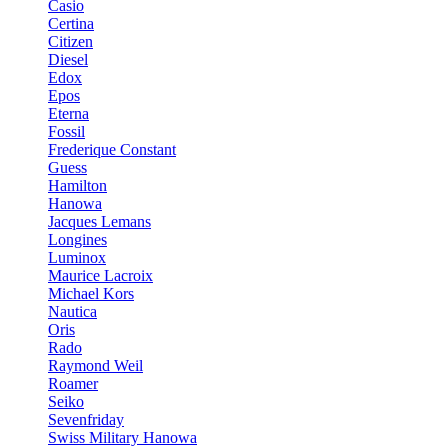
Casio
Certina
Citizen
Diesel
Edox
Epos
Eterna
Fossil
Frederique Constant
Guess
Hamilton
Hanowa
Jacques Lemans
Longines
Luminox
Maurice Lacroix
Michael Kors
Nautica
Oris
Rado
Raymond Weil
Roamer
Seiko
Sevenfriday
Swiss Military Hanowa