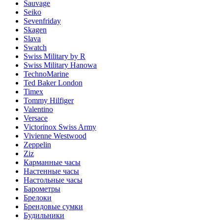
Sauvage
Seiko
Sevenfriday
Skagen
Slava
Swatch
Swiss Military by R
Swiss Military Hanowa
TechnoMarine
Ted Baker London
Timex
Tommy Hilfiger
Valentino
Versace
Victorinox Swiss Army
Vivienne Westwood
Zeppelin
Ziz
Карманные часы
Настенные часы
Настольные часы
Барометры
Брелоки
Брендовые сумки
Будильники