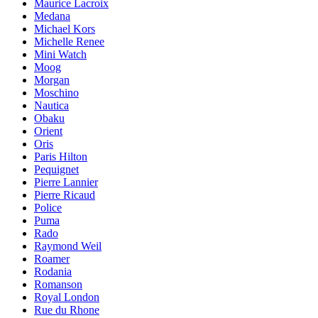
Maurice Lacroix
Medana
Michael Kors
Michelle Renee
Mini Watch
Moog
Morgan
Moschino
Nautica
Obaku
Orient
Oris
Paris Hilton
Pequignet
Pierre Lannier
Pierre Ricaud
Police
Puma
Rado
Raymond Weil
Roamer
Rodania
Romanson
Royal London
Rue du Rhone