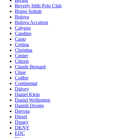
Bering
Beverly Hills Polo Club
Bruno Sohnle
Bulova
Bulova Accutron
Calypso
Candino
Casio
Certina
Christina
Cimier
Citizen
Claude Bernard
Cluse
Colibri
Continental
Dalvey
Daniel Klein
Daniel Wellington
Danish Design
Davosa
Diesel
Disney
DKNY
EDC