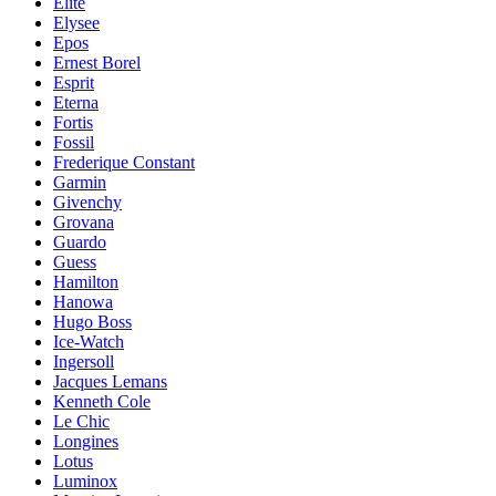
Elite
Elysee
Epos
Ernest Borel
Esprit
Eterna
Fortis
Fossil
Frederique Constant
Garmin
Givenchy
Grovana
Guardo
Guess
Hamilton
Hanowa
Hugo Boss
Ice-Watch
Ingersoll
Jacques Lemans
Kenneth Cole
Le Chic
Longines
Lotus
Luminox