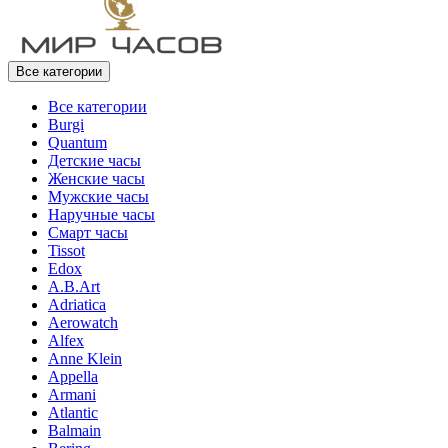
Все категории
Все категории
Burgi
Quantum
Детские часы
Женские часы
Мужские часы
Наручные часы
Смарт часы
Tissot
Edox
A.B.Art
Adriatica
Aerowatch
Alfex
Anne Klein
Appella
Armani
Atlantic
Balmain