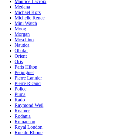
Maurice Lacroix
Medana
Michael Kors
Michelle Renee
Mini Watch
Moog
Morgan
Moschino
Nautica
Obaku
Orient
Oris
Paris Hilton
Pequignet
Pierre Lannier
Pierre Ricaud
Police
Puma
Rado
Raymond Weil
Roamer
Rodania
Romanson
Royal London
Rue du Rhone