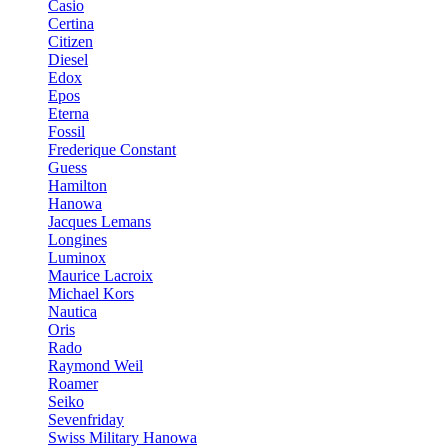
Casio
Certina
Citizen
Diesel
Edox
Epos
Eterna
Fossil
Frederique Constant
Guess
Hamilton
Hanowa
Jacques Lemans
Longines
Luminox
Maurice Lacroix
Michael Kors
Nautica
Oris
Rado
Raymond Weil
Roamer
Seiko
Sevenfriday
Swiss Military Hanowa