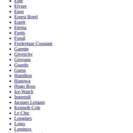
Elite
Elysee
Epos
Ernest Borel
Esprit
Eterna
Fortis
Fossil
Frederique Constant
Garmin
Givenchy
Grovana
Guardo
Guess
Hamilton
Hanowa
Hugo Boss
Ice-Watch
Ingersoll
Jacques Lemans
Kenneth Cole
Le Chic
Longines
Lotus
Luminox