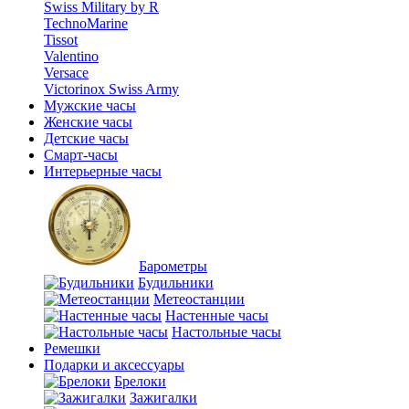
Swiss Military by R
TechnoMarine
Tissot
Valentino
Versace
Victorinox Swiss Army
Мужские часы
Женские часы
Детские часы
Смарт-часы
Интерьерные часы
Барометры
Будильники
Метеостанции
Настенные часы
Настольные часы
Ремешки
Подарки и аксессуары
Брелоки
Зажигалки