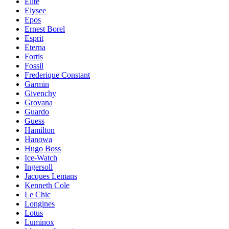
Elite
Elysee
Epos
Ernest Borel
Esprit
Eterna
Fortis
Fossil
Frederique Constant
Garmin
Givenchy
Grovana
Guardo
Guess
Hamilton
Hanowa
Hugo Boss
Ice-Watch
Ingersoll
Jacques Lemans
Kenneth Cole
Le Chic
Longines
Lotus
Luminox