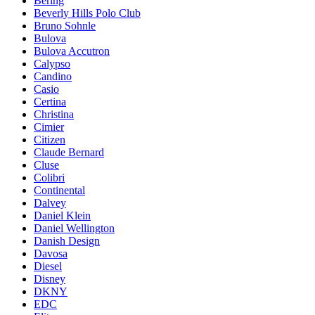
Bering
Beverly Hills Polo Club
Bruno Sohnle
Bulova
Bulova Accutron
Calypso
Candino
Casio
Certina
Christina
Cimier
Citizen
Claude Bernard
Cluse
Colibri
Continental
Dalvey
Daniel Klein
Daniel Wellington
Danish Design
Davosa
Diesel
Disney
DKNY
EDC