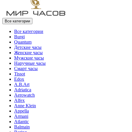
Все категории
Все категории
Burgi
Quantum
Детские часы
Женские часы
Мужские часы
Наручные часы
Смарт часы
Tissot
Edox
A.B.Art
Adriatica
Aerowatch
Alfex
Anne Klein
Appella
Armani
Atlantic
Balmain