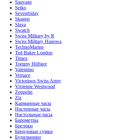
Sauvage
Seiko
Sevenfriday
Skagen
Slava
Swatch
Swiss Military by R
Swiss Military Hanowa
TechnoMarine
Ted Baker London
Timex
Tommy Hilfiger
Valentino
Versace
Victorinox Swiss Army
Vivienne Westwood
Zeppelin
Ziz
Карманные часы
Настенные часы
Настольные часы
Барометры
Брелоки
Брендовые сумки
Будильники