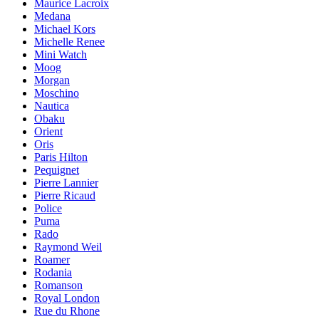
Maurice Lacroix
Medana
Michael Kors
Michelle Renee
Mini Watch
Moog
Morgan
Moschino
Nautica
Obaku
Orient
Oris
Paris Hilton
Pequignet
Pierre Lannier
Pierre Ricaud
Police
Puma
Rado
Raymond Weil
Roamer
Rodania
Romanson
Royal London
Rue du Rhone