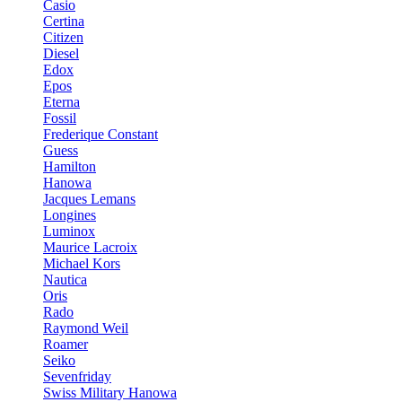
Casio
Certina
Citizen
Diesel
Edox
Epos
Eterna
Fossil
Frederique Constant
Guess
Hamilton
Hanowa
Jacques Lemans
Longines
Luminox
Maurice Lacroix
Michael Kors
Nautica
Oris
Rado
Raymond Weil
Roamer
Seiko
Sevenfriday
Swiss Military Hanowa