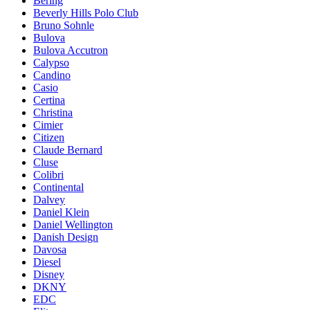
Bering
Beverly Hills Polo Club
Bruno Sohnle
Bulova
Bulova Accutron
Calypso
Candino
Casio
Certina
Christina
Cimier
Citizen
Claude Bernard
Cluse
Colibri
Continental
Dalvey
Daniel Klein
Daniel Wellington
Danish Design
Davosa
Diesel
Disney
DKNY
EDC