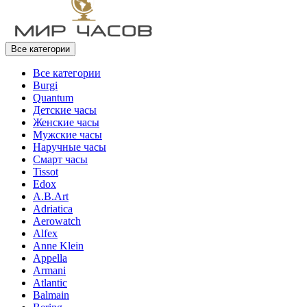
Все категории
Все категории
Burgi
Quantum
Детские часы
Женские часы
Мужские часы
Наручные часы
Смарт часы
Tissot
Edox
A.B.Art
Adriatica
Aerowatch
Alfex
Anne Klein
Appella
Armani
Atlantic
Balmain