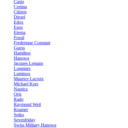
Casio
Certina
Citizen
Diesel
Edox
Epos
Eterna
Fossil
Frederique Constant
Guess
Hamilton
Hanowa
Jacques Lemans
Longines
Luminox
Maurice Lacroix
Michael Kors
Nautica
Oris
Rado
Raymond Weil
Roamer
Seiko
Sevenfriday
Swiss Military Hanowa