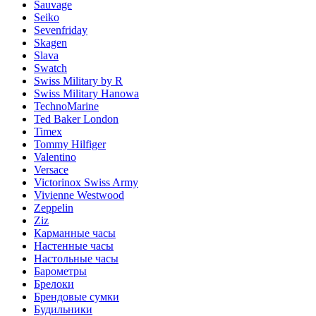
Sauvage
Seiko
Sevenfriday
Skagen
Slava
Swatch
Swiss Military by R
Swiss Military Hanowa
TechnoMarine
Ted Baker London
Timex
Tommy Hilfiger
Valentino
Versace
Victorinox Swiss Army
Vivienne Westwood
Zeppelin
Ziz
Карманные часы
Настенные часы
Настольные часы
Барометры
Брелоки
Брендовые сумки
Будильники