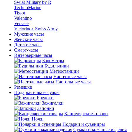
Swiss Military by R
TechnoMarine
Tissot
Valentino
Versace
Victorinox Swiss Army
Мужские часы
Женские часы
Детские часы
Смарт-часы
Интерьерные часы
Барометры
Будильники
Метеостанции
Настенные часы
Настольные часы
Ремешки
Подарки и аксессуары
Брелоки
Зажигалки
Запонки
Канцелярские товары
Ножи
Подарки и сувениры
Сумки и кожаные изделия