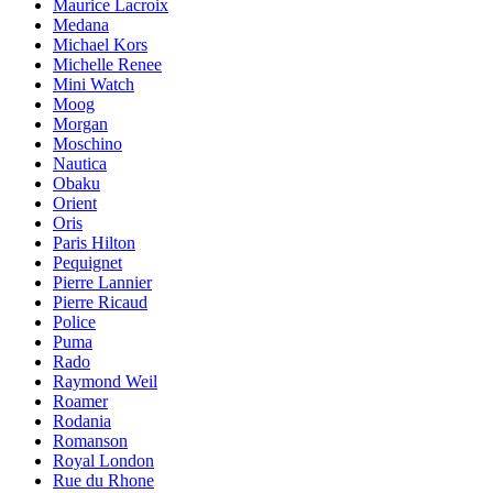
Maurice Lacroix
Medana
Michael Kors
Michelle Renee
Mini Watch
Moog
Morgan
Moschino
Nautica
Obaku
Orient
Oris
Paris Hilton
Pequignet
Pierre Lannier
Pierre Ricaud
Police
Puma
Rado
Raymond Weil
Roamer
Rodania
Romanson
Royal London
Rue du Rhone