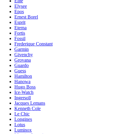
Elite
Elysee
Epos
Ernest Borel
Esprit
Eterna
Fortis
Fossil
Frederique Constant
Garmin
Givenchy
Grovana
Guardo
Guess
Hamilton
Hanowa
Hugo Boss
Ice-Watch
Ingersoll
Jacques Lemans
Kenneth Cole
Le Chic
Longines
Lotus
Luminox