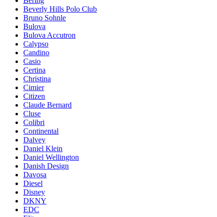
Bering
Beverly Hills Polo Club
Bruno Sohnle
Bulova
Bulova Accutron
Calypso
Candino
Casio
Certina
Christina
Cimier
Citizen
Claude Bernard
Cluse
Colibri
Continental
Dalvey
Daniel Klein
Daniel Wellington
Danish Design
Davosa
Diesel
Disney
DKNY
EDC