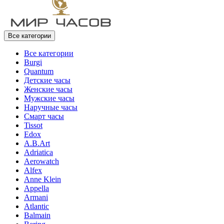
Все категории
Все категории
Burgi
Quantum
Детские часы
Женские часы
Мужские часы
Наручные часы
Смарт часы
Tissot
Edox
A.B.Art
Adriatica
Aerowatch
Alfex
Anne Klein
Appella
Armani
Atlantic
Balmain