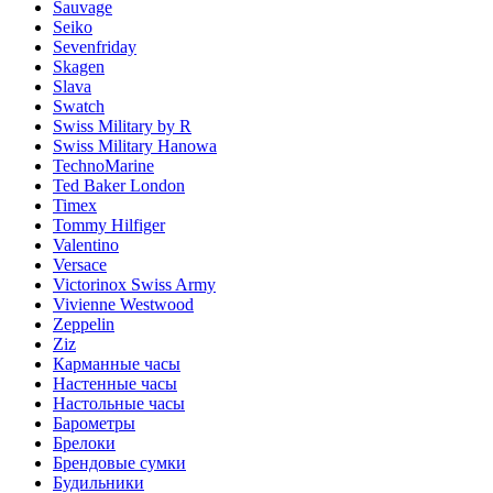
Sauvage
Seiko
Sevenfriday
Skagen
Slava
Swatch
Swiss Military by R
Swiss Military Hanowa
TechnoMarine
Ted Baker London
Timex
Tommy Hilfiger
Valentino
Versace
Victorinox Swiss Army
Vivienne Westwood
Zeppelin
Ziz
Карманные часы
Настенные часы
Настольные часы
Барометры
Брелоки
Брендовые сумки
Будильники