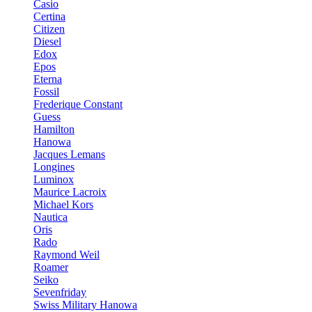
Casio
Certina
Citizen
Diesel
Edox
Epos
Eterna
Fossil
Frederique Constant
Guess
Hamilton
Hanowa
Jacques Lemans
Longines
Luminox
Maurice Lacroix
Michael Kors
Nautica
Oris
Rado
Raymond Weil
Roamer
Seiko
Sevenfriday
Swiss Military Hanowa