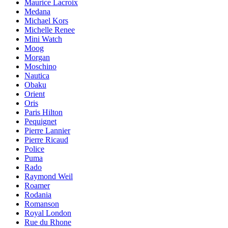
Maurice Lacroix
Medana
Michael Kors
Michelle Renee
Mini Watch
Moog
Morgan
Moschino
Nautica
Obaku
Orient
Oris
Paris Hilton
Pequignet
Pierre Lannier
Pierre Ricaud
Police
Puma
Rado
Raymond Weil
Roamer
Rodania
Romanson
Royal London
Rue du Rhone