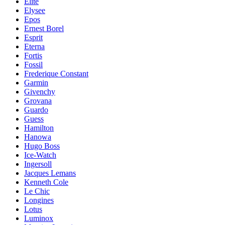
Elite
Elysee
Epos
Ernest Borel
Esprit
Eterna
Fortis
Fossil
Frederique Constant
Garmin
Givenchy
Grovana
Guardo
Guess
Hamilton
Hanowa
Hugo Boss
Ice-Watch
Ingersoll
Jacques Lemans
Kenneth Cole
Le Chic
Longines
Lotus
Luminox