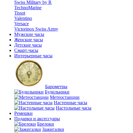
Swiss Military by R
TechnoMarine
Tissot
Valentino
Versace
Victorinox Swiss Army
Мужские часы
Женские часы
Детские часы
Смарт-часы
Интерьерные часы
Барометры
Будильники
Метеостанции
Настенные часы
Настольные часы
Ремешки
Подарки и аксессуары
Брелоки
Зажигалки