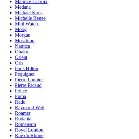
Maurice Lacroix
Medana
Michael Kors
Michelle Renee
Mini Watch
Moog
Morgan
Moschino
Nautica
Obaku
Orient
Oris
Paris Hilton
Pequignet
Pierre Lannier
Pierre Ricaud
Police
Puma
Rado
Raymond Weil
Roamer
Rodania
Romanson
Royal London
Rue du Rhone