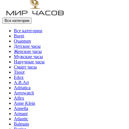
Все категории
Все категории
Burgi
Quantum
Детские часы
Женские часы
Мужские часы
Наручные часы
Смарт часы
Tissot
Edox
A.B.Art
Adriatica
Aerowatch
Alfex
Anne Klein
Appella
Armani
Atlantic
Balmain