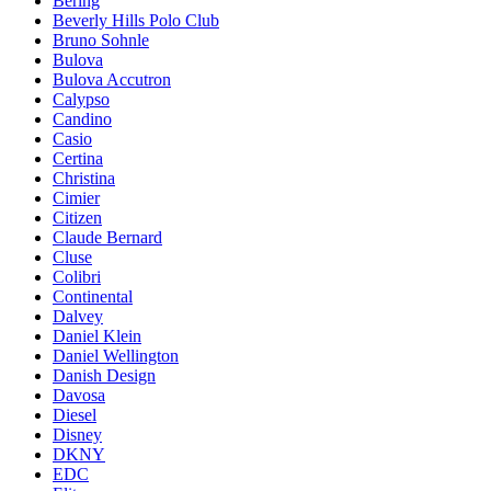
Bering
Beverly Hills Polo Club
Bruno Sohnle
Bulova
Bulova Accutron
Calypso
Candino
Casio
Certina
Christina
Cimier
Citizen
Claude Bernard
Cluse
Colibri
Continental
Dalvey
Daniel Klein
Daniel Wellington
Danish Design
Davosa
Diesel
Disney
DKNY
EDC