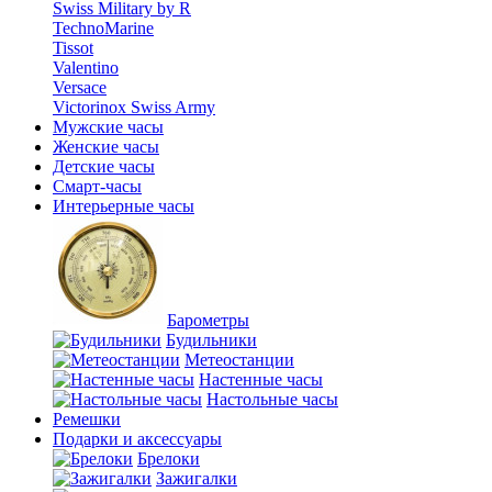
Swiss Military by R
TechnoMarine
Tissot
Valentino
Versace
Victorinox Swiss Army
Мужские часы
Женские часы
Детские часы
Смарт-часы
Интерьерные часы
Барометры
Будильники
Метеостанции
Настенные часы
Настольные часы
Ремешки
Подарки и аксессуары
Брелоки
Зажигалки