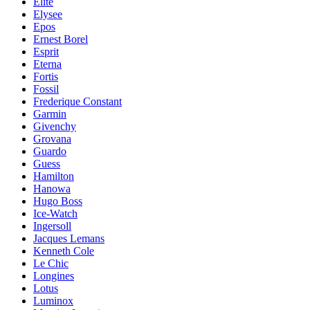
Elite
Elysee
Epos
Ernest Borel
Esprit
Eterna
Fortis
Fossil
Frederique Constant
Garmin
Givenchy
Grovana
Guardo
Guess
Hamilton
Hanowa
Hugo Boss
Ice-Watch
Ingersoll
Jacques Lemans
Kenneth Cole
Le Chic
Longines
Lotus
Luminox