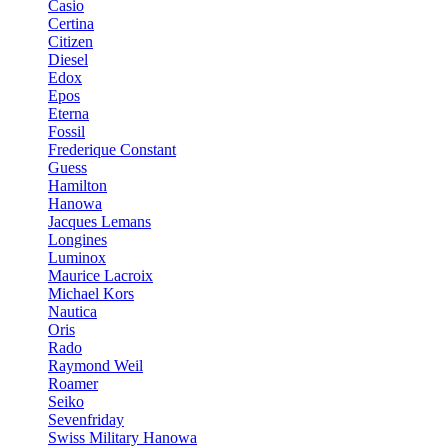
Casio
Certina
Citizen
Diesel
Edox
Epos
Eterna
Fossil
Frederique Constant
Guess
Hamilton
Hanowa
Jacques Lemans
Longines
Luminox
Maurice Lacroix
Michael Kors
Nautica
Oris
Rado
Raymond Weil
Roamer
Seiko
Sevenfriday
Swiss Military Hanowa