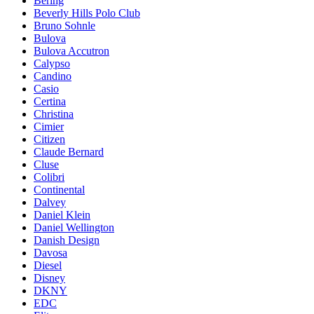
Bering
Beverly Hills Polo Club
Bruno Sohnle
Bulova
Bulova Accutron
Calypso
Candino
Casio
Certina
Christina
Cimier
Citizen
Claude Bernard
Cluse
Colibri
Continental
Dalvey
Daniel Klein
Daniel Wellington
Danish Design
Davosa
Diesel
Disney
DKNY
EDC