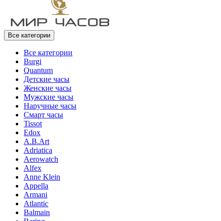
Все категории
Все категории
Burgi
Quantum
Детские часы
Женские часы
Мужские часы
Наручные часы
Смарт часы
Tissot
Edox
A.B.Art
Adriatica
Aerowatch
Alfex
Anne Klein
Appella
Armani
Atlantic
Balmain