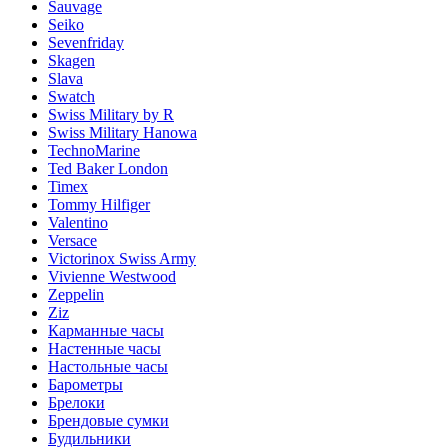
Sauvage
Seiko
Sevenfriday
Skagen
Slava
Swatch
Swiss Military by R
Swiss Military Hanowa
TechnoMarine
Ted Baker London
Timex
Tommy Hilfiger
Valentino
Versace
Victorinox Swiss Army
Vivienne Westwood
Zeppelin
Ziz
Карманные часы
Настенные часы
Настольные часы
Барометры
Брелоки
Брендовые сумки
Будильники