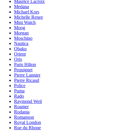
Maurice Lacroix
Medana
Michael Kors
Michelle Renee
Mini Watch
Moog
Morgan
Moschino
Nautica
Obaku
Orient
Oris
Paris Hilton
Pequignet
Pierre Lannier
Pierre Ricaud
Police
Puma
Rado
Raymond Weil
Roamer
Rodania
Romanson
Royal London
Rue du Rhone