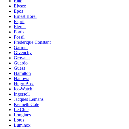
Elite
Elysee
Epos
Ernest Borel
Esprit
Eterna
Fortis
Fossil
Frederique Constant
Garmin
Givenchy
Grovana
Guardo
Guess
Hamilton
Hanowa
Hugo Boss
Ice-Watch
Ingersoll
Jacques Lemans
Kenneth Cole
Le Chic
Longines
Lotus
Luminox