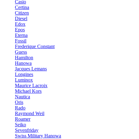
Casio
Certina
Citizen
Diesel
Edox
Epos
Eterna
Fossil
Frederique Constant
Guess
Hamilton
Hanowa
Jacques Lemans
Longines
Luminox
Maurice Lacroix
Michael Kors
Nautica
Oris
Rado
Raymond Weil
Roamer
Seiko
Sevenfriday
Swiss Military Hanowa