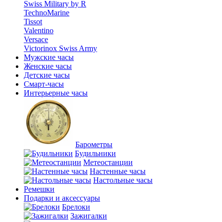
Swiss Military by R
TechnoMarine
Tissot
Valentino
Versace
Victorinox Swiss Army
Мужские часы
Женские часы
Детские часы
Смарт-часы
Интерьерные часы
Барометры
Будильники
Метеостанции
Настенные часы
Настольные часы
Ремешки
Подарки и аксессуары
Брелоки
Зажигалки