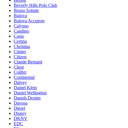
Bering
Beverly Hills Polo Club
Bruno Sohnle
Bulova
Bulova Accutron
Calypso
Candino
Casio
Certina
Christina
Cimier
Citizen
Claude Bernard
Cluse
Colibri
Continental
Dalvey
Daniel Klein
Daniel Wellington
Danish Design
Davosa
Diesel
Disney
DKNY
EDC