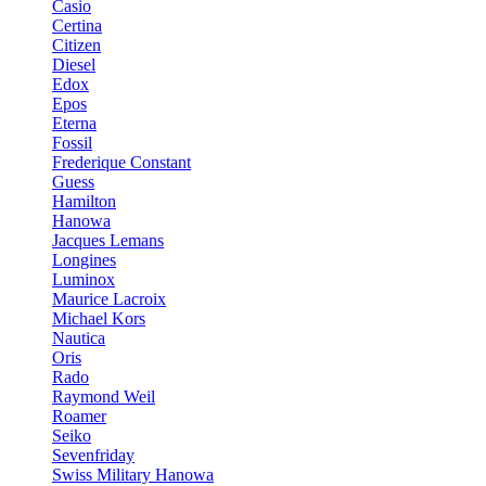
Casio
Certina
Citizen
Diesel
Edox
Epos
Eterna
Fossil
Frederique Constant
Guess
Hamilton
Hanowa
Jacques Lemans
Longines
Luminox
Maurice Lacroix
Michael Kors
Nautica
Oris
Rado
Raymond Weil
Roamer
Seiko
Sevenfriday
Swiss Military Hanowa