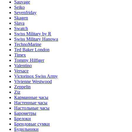
Sauvage
Seiko
Sevenfriday
Skagen
Slava
Swatch
Swiss Military by R
Swiss Military Hanowa
TechnoMarine
Ted Baker London
Timex
Tommy Hilfiger
Valentino
Versace
Victorinox Swiss Army
Vivienne Westwood
Zeppelin
Ziz
Карманные часы
Настенные часы
Настольные часы
Барометры
Брелоки
Брендовые сумки
Будильники