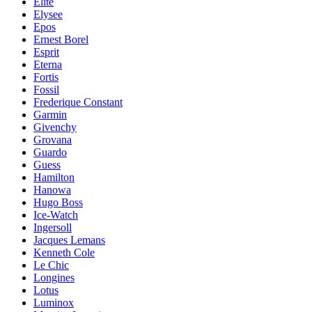
Elite
Elysee
Epos
Ernest Borel
Esprit
Eterna
Fortis
Fossil
Frederique Constant
Garmin
Givenchy
Grovana
Guardo
Guess
Hamilton
Hanowa
Hugo Boss
Ice-Watch
Ingersoll
Jacques Lemans
Kenneth Cole
Le Chic
Longines
Lotus
Luminox