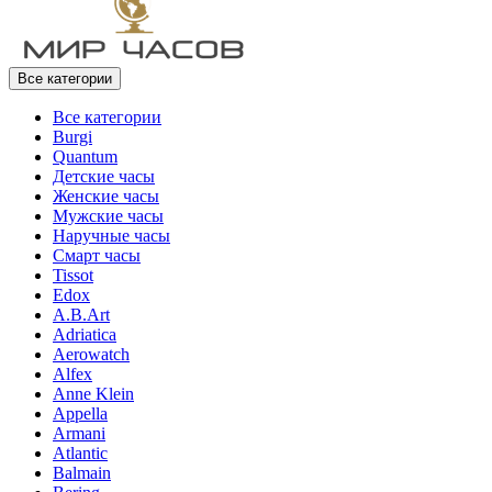
Все категории
Все категории
Burgi
Quantum
Детские часы
Женские часы
Мужские часы
Наручные часы
Смарт часы
Tissot
Edox
A.B.Art
Adriatica
Aerowatch
Alfex
Anne Klein
Appella
Armani
Atlantic
Balmain