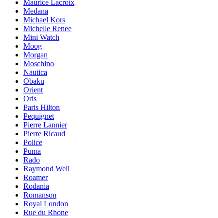
Maurice Lacroix
Medana
Michael Kors
Michelle Renee
Mini Watch
Moog
Morgan
Moschino
Nautica
Obaku
Orient
Oris
Paris Hilton
Pequignet
Pierre Lannier
Pierre Ricaud
Police
Puma
Rado
Raymond Weil
Roamer
Rodania
Romanson
Royal London
Rue du Rhone