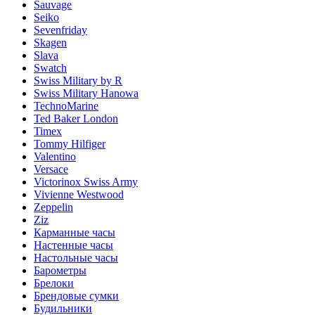
Sauvage
Seiko
Sevenfriday
Skagen
Slava
Swatch
Swiss Military by R
Swiss Military Hanowa
TechnoMarine
Ted Baker London
Timex
Tommy Hilfiger
Valentino
Versace
Victorinox Swiss Army
Vivienne Westwood
Zeppelin
Ziz
Карманные часы
Настенные часы
Настольные часы
Барометры
Брелоки
Брендовые сумки
Будильники