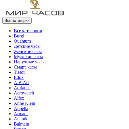
Все категории
Все категории
Burgi
Quantum
Детские часы
Женские часы
Мужские часы
Наручные часы
Смарт часы
Tissot
Edox
A.B.Art
Adriatica
Aerowatch
Alfex
Anne Klein
Appella
Armani
Atlantic
Balmain