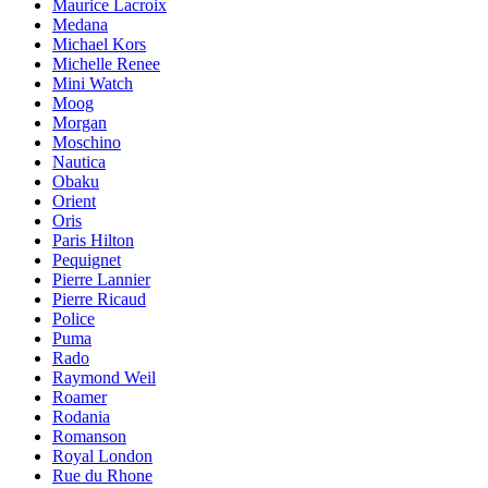
Maurice Lacroix
Medana
Michael Kors
Michelle Renee
Mini Watch
Moog
Morgan
Moschino
Nautica
Obaku
Orient
Oris
Paris Hilton
Pequignet
Pierre Lannier
Pierre Ricaud
Police
Puma
Rado
Raymond Weil
Roamer
Rodania
Romanson
Royal London
Rue du Rhone