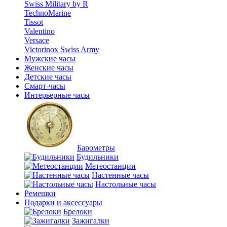
Swiss Military by R
TechnoMarine
Tissot
Valentino
Versace
Victorinox Swiss Army
Мужские часы
Женские часы
Детские часы
Смарт-часы
Интерьерные часы
Барометры
Будильники
Метеостанции
Настенные часы
Настольные часы
Ремешки
Подарки и аксессуары
Брелоки
Зажигалки