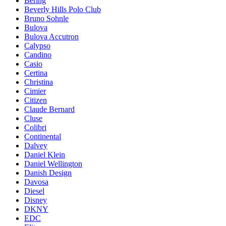
Bering
Beverly Hills Polo Club
Bruno Sohnle
Bulova
Bulova Accutron
Calypso
Candino
Casio
Certina
Christina
Cimier
Citizen
Claude Bernard
Cluse
Colibri
Continental
Dalvey
Daniel Klein
Daniel Wellington
Danish Design
Davosa
Diesel
Disney
DKNY
EDC