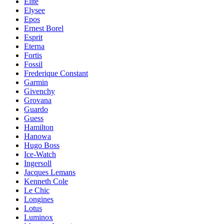
Elite
Elysee
Epos
Ernest Borel
Esprit
Eterna
Fortis
Fossil
Frederique Constant
Garmin
Givenchy
Grovana
Guardo
Guess
Hamilton
Hanowa
Hugo Boss
Ice-Watch
Ingersoll
Jacques Lemans
Kenneth Cole
Le Chic
Longines
Lotus
Luminox