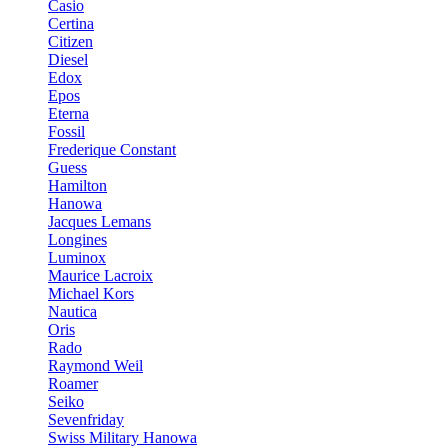
Casio
Certina
Citizen
Diesel
Edox
Epos
Eterna
Fossil
Frederique Constant
Guess
Hamilton
Hanowa
Jacques Lemans
Longines
Luminox
Maurice Lacroix
Michael Kors
Nautica
Oris
Rado
Raymond Weil
Roamer
Seiko
Sevenfriday
Swiss Military Hanowa