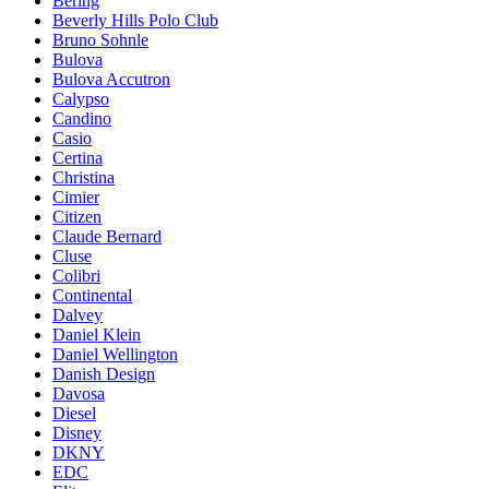
Bering
Beverly Hills Polo Club
Bruno Sohnle
Bulova
Bulova Accutron
Calypso
Candino
Casio
Certina
Christina
Cimier
Citizen
Claude Bernard
Cluse
Colibri
Continental
Dalvey
Daniel Klein
Daniel Wellington
Danish Design
Davosa
Diesel
Disney
DKNY
EDC