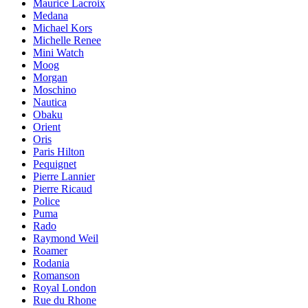
Maurice Lacroix
Medana
Michael Kors
Michelle Renee
Mini Watch
Moog
Morgan
Moschino
Nautica
Obaku
Orient
Oris
Paris Hilton
Pequignet
Pierre Lannier
Pierre Ricaud
Police
Puma
Rado
Raymond Weil
Roamer
Rodania
Romanson
Royal London
Rue du Rhone