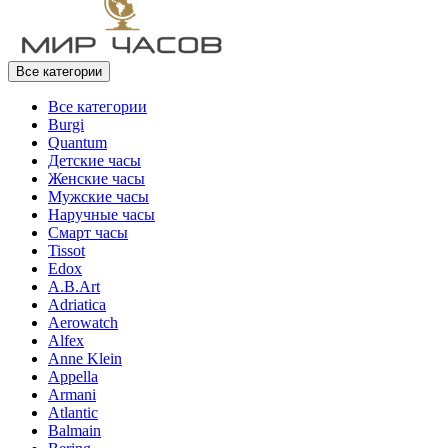
Все категории
Все категории
Burgi
Quantum
Детские часы
Женские часы
Мужские часы
Наручные часы
Смарт часы
Tissot
Edox
A.B.Art
Adriatica
Aerowatch
Alfex
Anne Klein
Appella
Armani
Atlantic
Balmain