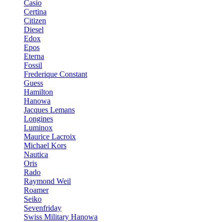
Casio
Certina
Citizen
Diesel
Edox
Epos
Eterna
Fossil
Frederique Constant
Guess
Hamilton
Hanowa
Jacques Lemans
Longines
Luminox
Maurice Lacroix
Michael Kors
Nautica
Oris
Rado
Raymond Weil
Roamer
Seiko
Sevenfriday
Swiss Military Hanowa