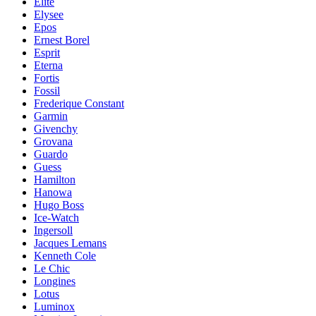
Elite
Elysee
Epos
Ernest Borel
Esprit
Eterna
Fortis
Fossil
Frederique Constant
Garmin
Givenchy
Grovana
Guardo
Guess
Hamilton
Hanowa
Hugo Boss
Ice-Watch
Ingersoll
Jacques Lemans
Kenneth Cole
Le Chic
Longines
Lotus
Luminox