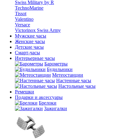
Swiss Military by R
TechnoMarine
Tissot
Valentino
Versace
Victorinox Swiss Army
Мужские часы
Женские часы
Детские часы
Смарт-часы
Интерьерные часы
Барометры
Будильники
Метеостанции
Настенные часы
Настольные часы
Ремешки
Подарки и аксессуары
Брелоки
Зажигалки