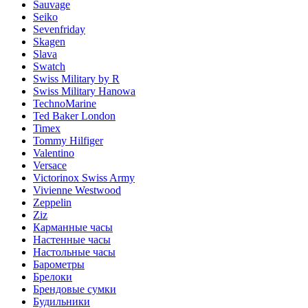
Sauvage
Seiko
Sevenfriday
Skagen
Slava
Swatch
Swiss Military by R
Swiss Military Hanowa
TechnoMarine
Ted Baker London
Timex
Tommy Hilfiger
Valentino
Versace
Victorinox Swiss Army
Vivienne Westwood
Zeppelin
Ziz
Карманные часы
Настенные часы
Настольные часы
Барометры
Брелоки
Брендовые сумки
Будильники