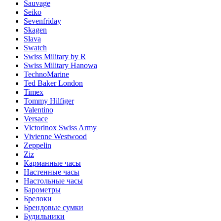
Sauvage
Seiko
Sevenfriday
Skagen
Slava
Swatch
Swiss Military by R
Swiss Military Hanowa
TechnoMarine
Ted Baker London
Timex
Tommy Hilfiger
Valentino
Versace
Victorinox Swiss Army
Vivienne Westwood
Zeppelin
Ziz
Карманные часы
Настенные часы
Настольные часы
Барометры
Брелоки
Брендовые сумки
Будильники