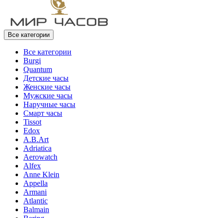
Все категории
Все категории
Burgi
Quantum
Детские часы
Женские часы
Мужские часы
Наручные часы
Смарт часы
Tissot
Edox
A.B.Art
Adriatica
Aerowatch
Alfex
Anne Klein
Appella
Armani
Atlantic
Balmain