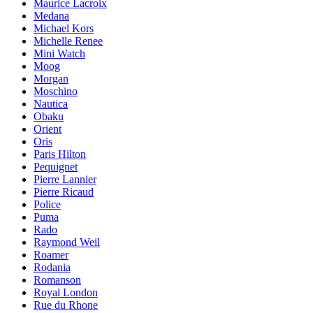
Maurice Lacroix
Medana
Michael Kors
Michelle Renee
Mini Watch
Moog
Morgan
Moschino
Nautica
Obaku
Orient
Oris
Paris Hilton
Pequignet
Pierre Lannier
Pierre Ricaud
Police
Puma
Rado
Raymond Weil
Roamer
Rodania
Romanson
Royal London
Rue du Rhone