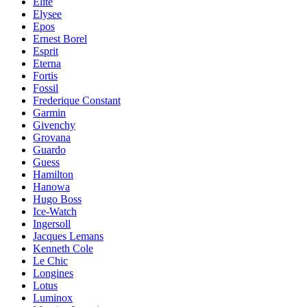
Elite
Elysee
Epos
Ernest Borel
Esprit
Eterna
Fortis
Fossil
Frederique Constant
Garmin
Givenchy
Grovana
Guardo
Guess
Hamilton
Hanowa
Hugo Boss
Ice-Watch
Ingersoll
Jacques Lemans
Kenneth Cole
Le Chic
Longines
Lotus
Luminox