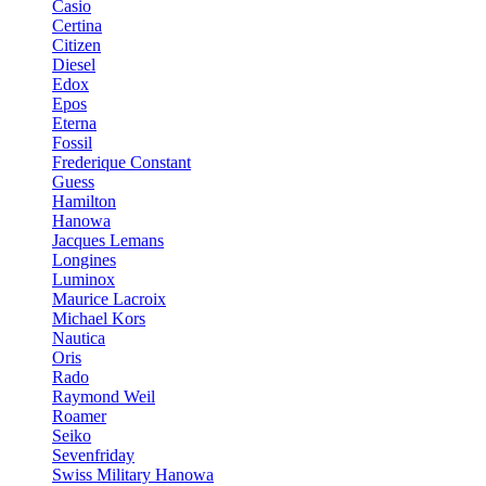
Casio
Certina
Citizen
Diesel
Edox
Epos
Eterna
Fossil
Frederique Constant
Guess
Hamilton
Hanowa
Jacques Lemans
Longines
Luminox
Maurice Lacroix
Michael Kors
Nautica
Oris
Rado
Raymond Weil
Roamer
Seiko
Sevenfriday
Swiss Military Hanowa