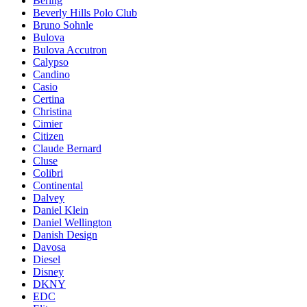
Bering
Beverly Hills Polo Club
Bruno Sohnle
Bulova
Bulova Accutron
Calypso
Candino
Casio
Certina
Christina
Cimier
Citizen
Claude Bernard
Cluse
Colibri
Continental
Dalvey
Daniel Klein
Daniel Wellington
Danish Design
Davosa
Diesel
Disney
DKNY
EDC