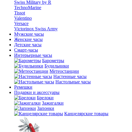
Swiss Military by R
TechnoMarine
Tissot
Valentino
Versace
Victorinox Swiss Army
Мужские часы
Женские часы
Детские часы
Смарт-часы
Интерьерные часы
Барометры
Будильники
Метеостанции
Настенные часы
Настольные часы
Ремешки
Подарки и аксессуары
Брелоки
Зажигалки
Запонки
Канцелярские товары