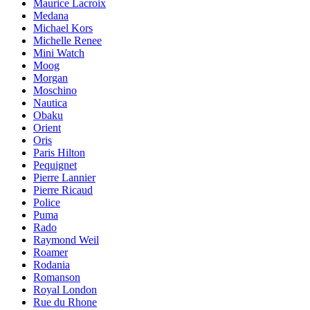
Maurice Lacroix
Medana
Michael Kors
Michelle Renee
Mini Watch
Moog
Morgan
Moschino
Nautica
Obaku
Orient
Oris
Paris Hilton
Pequignet
Pierre Lannier
Pierre Ricaud
Police
Puma
Rado
Raymond Weil
Roamer
Rodania
Romanson
Royal London
Rue du Rhone