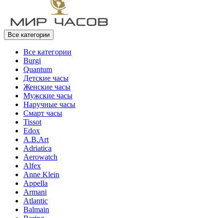
Все категории
Все категории
Burgi
Quantum
Детские часы
Женские часы
Мужские часы
Наручные часы
Смарт часы
Tissot
Edox
A.B.Art
Adriatica
Aerowatch
Alfex
Anne Klein
Appella
Armani
Atlantic
Balmain