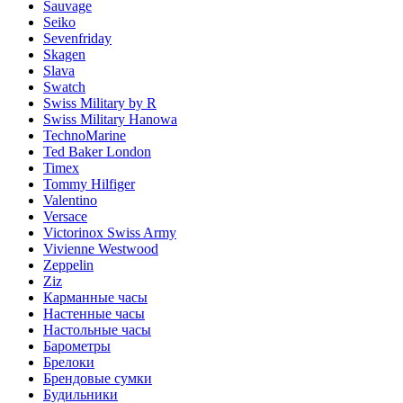
Sauvage
Seiko
Sevenfriday
Skagen
Slava
Swatch
Swiss Military by R
Swiss Military Hanowa
TechnoMarine
Ted Baker London
Timex
Tommy Hilfiger
Valentino
Versace
Victorinox Swiss Army
Vivienne Westwood
Zeppelin
Ziz
Карманные часы
Настенные часы
Настольные часы
Барометры
Брелоки
Брендовые сумки
Будильники