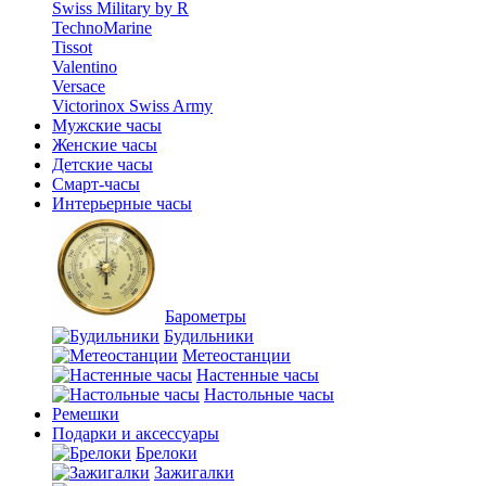
Swiss Military by R
TechnoMarine
Tissot
Valentino
Versace
Victorinox Swiss Army
Мужские часы
Женские часы
Детские часы
Смарт-часы
Интерьерные часы
Барометры
Будильники
Метеостанции
Настенные часы
Настольные часы
Ремешки
Подарки и аксессуары
Брелоки
Зажигалки