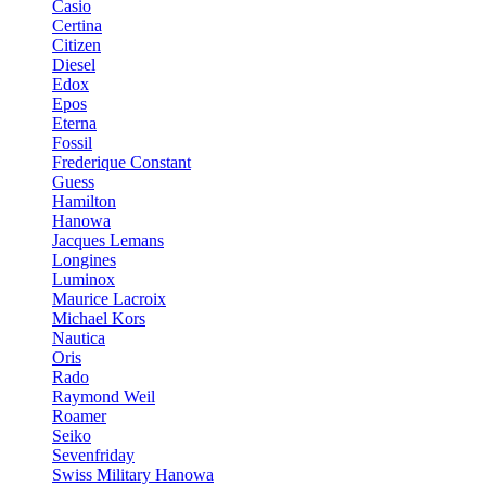
Casio
Certina
Citizen
Diesel
Edox
Epos
Eterna
Fossil
Frederique Constant
Guess
Hamilton
Hanowa
Jacques Lemans
Longines
Luminox
Maurice Lacroix
Michael Kors
Nautica
Oris
Rado
Raymond Weil
Roamer
Seiko
Sevenfriday
Swiss Military Hanowa