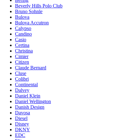
Bering
Beverly Hills Polo Club
Bruno Sohnle
Bulova
Bulova Accutron
Calypso
Candino
Casio
Certina
Christina
Cimier
Citizen
Claude Bernard
Cluse
Colibri
Continental
Dalvey
Daniel Klein
Daniel Wellington
Danish Design
Davosa
Diesel
Disney
DKNY
EDC