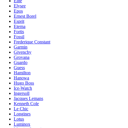
Elite
Elysee
Epos
Ernest Borel
Esprit
Eterna
Fortis
Fossil
Frederique Constant
Garmin
Givenchy
Grovana
Guardo
Guess
Hamilton
Hanowa
Hugo Boss
Ice-Watch
Ingersoll
Jacques Lemans
Kenneth Cole
Le Chic
Longines
Lotus
Luminox