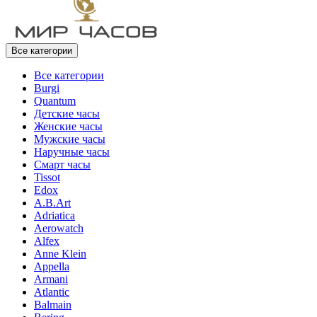
Все категории
Все категории
Burgi
Quantum
Детские часы
Женские часы
Мужские часы
Наручные часы
Смарт часы
Tissot
Edox
A.B.Art
Adriatica
Aerowatch
Alfex
Anne Klein
Appella
Armani
Atlantic
Balmain