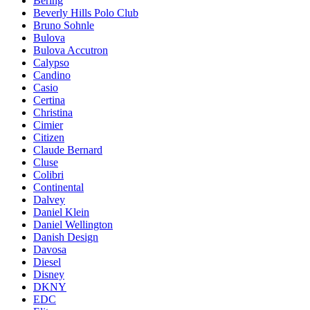
Bering
Beverly Hills Polo Club
Bruno Sohnle
Bulova
Bulova Accutron
Calypso
Candino
Casio
Certina
Christina
Cimier
Citizen
Claude Bernard
Cluse
Colibri
Continental
Dalvey
Daniel Klein
Daniel Wellington
Danish Design
Davosa
Diesel
Disney
DKNY
EDC