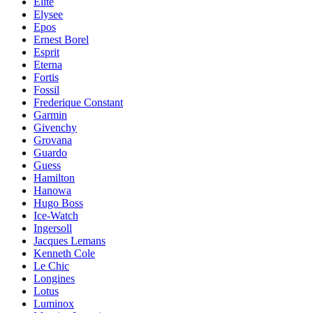
Elite
Elysee
Epos
Ernest Borel
Esprit
Eterna
Fortis
Fossil
Frederique Constant
Garmin
Givenchy
Grovana
Guardo
Guess
Hamilton
Hanowa
Hugo Boss
Ice-Watch
Ingersoll
Jacques Lemans
Kenneth Cole
Le Chic
Longines
Lotus
Luminox