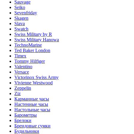
Sauvage
Seiko
Sevenfriday
Skagen
Slava
Swatch
Swiss Military by R
Swiss Military Hanowa
TechnoMarine
Ted Baker London
Timex
Tommy Hilfiger
Valentino
Versace
Victorinox Swiss Army
Vivienne Westwood
Zeppelin
Ziz
Карманные часы
Настенные часы
Настольные часы
Барометры
Брелоки
Брендовые сумки
Будильники