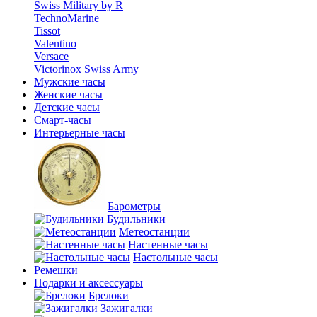
Swiss Military by R
TechnoMarine
Tissot
Valentino
Versace
Victorinox Swiss Army
Мужские часы
Женские часы
Детские часы
Смарт-часы
Интерьерные часы
Барометры
Будильники
Метеостанции
Настенные часы
Настольные часы
Ремешки
Подарки и аксессуары
Брелоки
Зажигалки