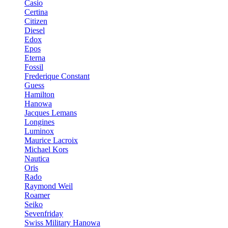
Casio
Certina
Citizen
Diesel
Edox
Epos
Eterna
Fossil
Frederique Constant
Guess
Hamilton
Hanowa
Jacques Lemans
Longines
Luminox
Maurice Lacroix
Michael Kors
Nautica
Oris
Rado
Raymond Weil
Roamer
Seiko
Sevenfriday
Swiss Military Hanowa