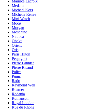
Maurice Lacroix
Medana
Michael Kors
Michelle Renee
Mini Watch
Moog
Morgan
Moschino
Nautica
Obaku
Orient
Oris
Paris Hilton
Pequignet
Pierre Lannier
Pierre Ricaud
Police
Puma
Rado
Raymond Weil
Roamer
Rodania
Romanson
Royal London
Rue du Rhone